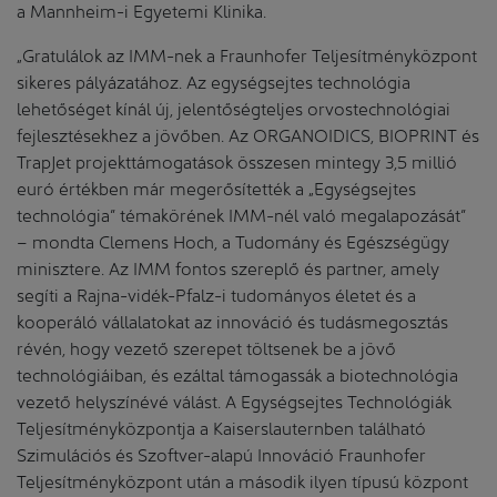
a Mannheim-i Egyetemi Klinika.
„Gratulálok az IMM-nek a Fraunhofer Teljesítményközpont
sikeres pályázatához. Az egységsejtes technológia
lehetőséget kínál új, jelentőségteljes orvostechnológiai
fejlesztésekhez a jövőben. Az ORGANOIDICS, BIOPRINT és
TrapJet projekttámogatások összesen mintegy 3,5 millió
euró értékben már megerősítették a „Egységsejtes
technológia” témakörének IMM-nél való megalapozását”
– mondta Clemens Hoch, a Tudomány és Egészségügy
minisztere. Az IMM fontos szereplő és partner, amely
segíti a Rajna-vidék-Pfalz-i tudományos életet és a
kooperáló vállalatokat az innováció és tudásmegosztás
révén, hogy vezető szerepet töltsenek be a jövő
technológiáiban, és ezáltal támogassák a biotechnológia
vezető helyszínévé válást. A Egységsejtes Technológiák
Teljesítményközpontja a Kaiserslauternben található
Szimulációs és Szoftver-alapú Innováció Fraunhofer
Teljesítményközpont után a második ilyen típusú központ