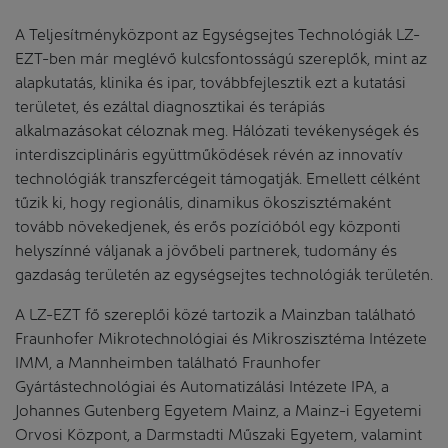
A Teljesítményközpont az Egységsejtes Technológiák LZ-
EZT-ben már meglévő kulcsfontosságú szereplők, mint az
alapkutatás, klinika és ipar, továbbfejlesztik ezt a kutatási
területet, és ezáltal diagnosztikai és terápiás
alkalmazásokat céloznak meg. Hálózati tevékenységek és
interdiszciplináris együttműködések révén az innovatív
technológiák transzfercégeit támogatják. Emellett célként
tűzik ki, hogy regionális, dinamikus ökoszisztémaként
tovább növekedjenek, és erős pozícióból egy központi
helyszínné váljanak a jövőbeli partnerek, tudomány és
gazdaság területén az egységsejtes technológiák területén.
A LZ-EZT fő szereplői közé tartozik a Mainzban található
Fraunhofer Mikrotechnológiai és Mikroszisztéma Intézete
IMM, a Mannheimben található Fraunhofer
Gyártástechnológiai és Automatizálási Intézete IPA, a
Johannes Gutenberg Egyetem Mainz, a Mainz-i Egyetemi
Orvosi Központ, a Darmstadti Műszaki Egyetem, valamint