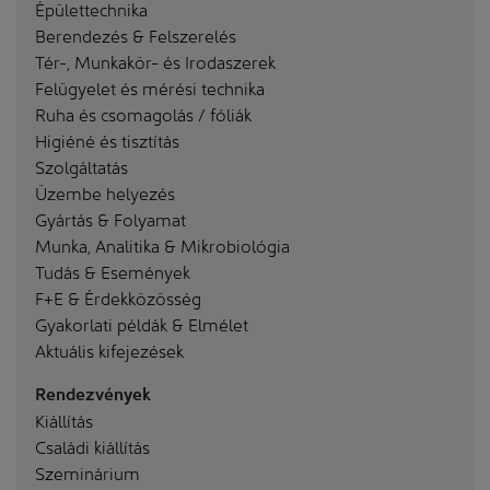
Épülettechnika
Berendezés & Felszerelés
Tér-, Munkakör- és Irodaszerek
Felügyelet és mérési technika
Ruha és csomagolás / fóliák
Higiéné és tisztítás
Szolgáltatás
Üzembe helyezés
Gyártás & Folyamat
Munka, Analitika & Mikrobiológia
Tudás & Események
F+E & Érdekközösség
Gyakorlati példák & Elmélet
Aktuális kifejezések
Rendezvények
Kiállítás
Családi kiállítás
Szeminárium