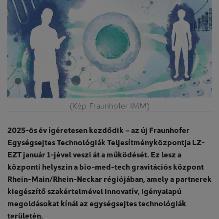
(Kép: Fraunhofer IMM)
2025-ös év ígéretesen kezdődik – az új Fraunhofer
Egységsejtes Technológiák Teljesítményközpontja LZ-
EZT január 1-jével veszi át a működését. Ez lesz a
központi helyszín a bio-med-tech gravitációs központ
Rhein-Main/Rhein-Neckar régiójában, amely a partnerek
kiegészítő szakértelmével innovatív, igényalapú
megoldásokat kínál az egységsejtes technológiák
területén.