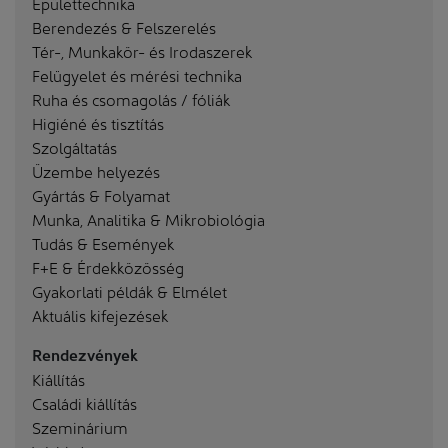
Épülettechnika
Berendezés & Felszerelés
Tér-, Munkakör- és Irodaszerek
Felügyelet és mérési technika
Ruha és csomagolás / fóliák
Higiéné és tisztítás
Szolgáltatás
Üzembe helyezés
Gyártás & Folyamat
Munka, Analitika & Mikrobiológia
Tudás & Események
F+E & Érdekközösség
Gyakorlati példák & Elmélet
Aktuális kifejezések
Rendezvények
Kiállítás
Családi kiállítás
Szeminárium