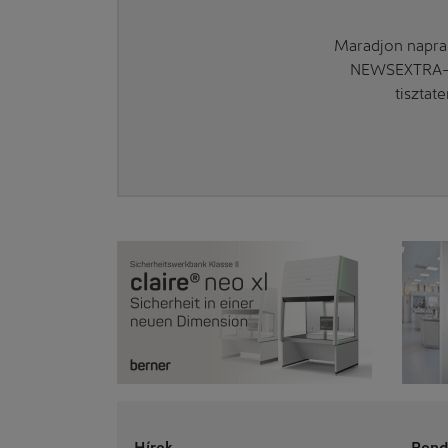
Maradjon naprak
NEWSEXTRA-ra
tisztat
Hírek
Rend