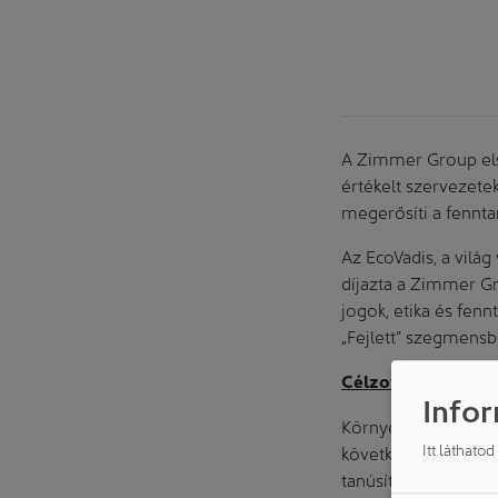
A Zimmer Group első
értékelt szervezetek
megerősíti a fennt
Az EcoVadis, a világ
díjazta a Zimmer G
jogok, etika és fen
„Fejlett” szegmensbe
Célzott fejlesztés
Infor
Környezetvédelem: 
Itt láthato
következetes mened
tanúsítványok, valam