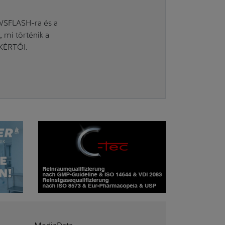
EWSFLASH-ra és a
mi történik a
AKÉRTŐI.
MediaData