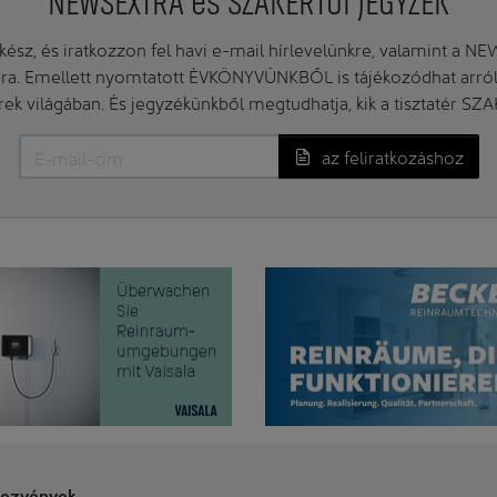
NEWSEXTRA és SZAKÉRTŐI JEGYZÉK
ész, és iratkozzon fel havi e-mail hírlevelünkre, valamint a N
. Emellett nyomtatott ÉVKÖNYVÜNKBŐL is tájékozódhat arról, 
erek világában. És jegyzékünkből megtudhatja, kik a tisztatér SZ
az feliratkozáshoz
ezvények