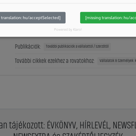
lelősségteljes működés nem egyedi kezdeményezés, hanem a gl
– világos célokkal, mérhető mutatókkal és a folyamatos fejlődés 
 translation: hu/acceptSelected]
[missing translation: hu/ac
a jövő generációi számára.
Powered by Klaro!
Publikációk:
További publikációk a vállalattól / szerzőtől
További cikkek ezekhez a rovatokhoz:
Vállalatok & Személyek: 
an tájékozott: ÉVKÖNYV, HÍRLEVÉL, NEWSF