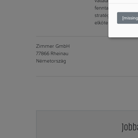
fenntartható és fe
stratégia élő része 
[missing
elkötelezettséggel 
Zimmer GmbH
77866 Rheinau
Németország
Jobb