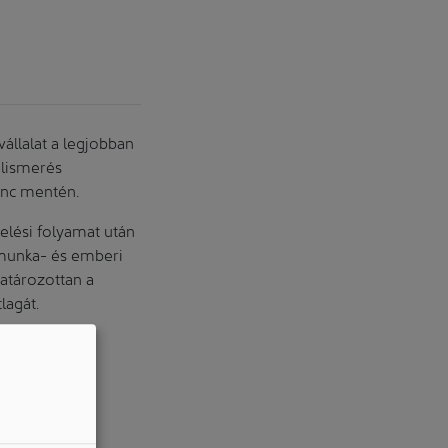
állalat a legjobban
elismerés
ánc mentén.
kelési folyamat után
 munka- és emberi
atározottan a
lagát.
nyekkel és
O 50001
ó jelentései