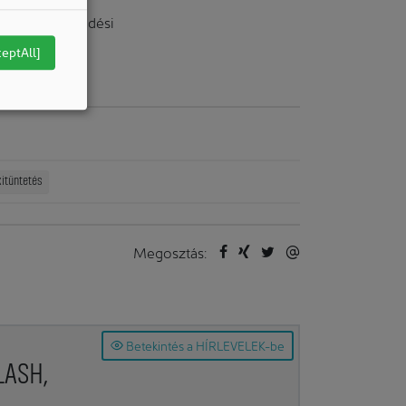
obális növekedési
iránti
ceptAll]
kitüntetés
Megosztás:
Betekintés a HÍRLEVELEK-be
LASH,