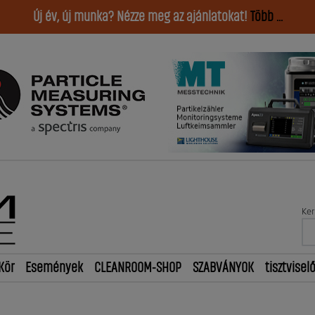
Új év, új munka? Nézze meg az ajánlatokat!
Több ...
Ker
Kör
Események
CLEANROOM-SHOP
SZABVÁNYOK
tisztvisel