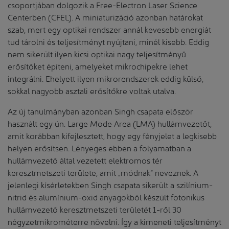
csoportjában dolgozik a Free-Electron Laser Science
Centerben (CFEL). A miniaturizáció azonban határokat
szab, mert egy optikai rendszer annál kevesebb energiát
tud tárolni és teljesítményt nyújtani, minél kisebb. Eddig
nem sikerült ilyen kicsi optikai nagy teljesítményű
erősítőket építeni, amelyeket mikrochipekre lehet
integrálni. Ehelyett ilyen mikrorendszerek eddig külső,
sokkal nagyobb asztali erősítőkre voltak utalva.
Az új tanulmányban azonban Singh csapata először
használt egy ún. Large Mode Area (LMA) hullámvezetőt,
amit korábban kifejlesztett, hogy egy fényjelet a legkisebb
helyen erősítsen. Lényeges ebben a folyamatban a
hullámvezető által vezetett elektromos tér
keresztmetszeti területe, amit „módnak” neveznek. A
jelenlegi kísérletekben Singh csapata sikerült a szilínium-
nitrid és alumínium-oxid anyagokból készült fotonikus
hullámvezető keresztmetszeti területét 1-ről 30
négyzetmikrométerre növelni. Így a kimeneti teljesítményt