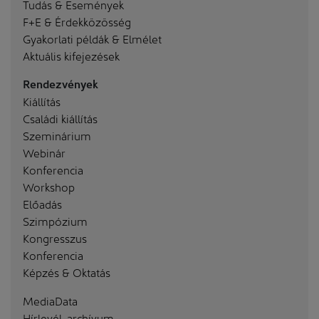
Tudás & Események
F+E & Érdekközösség
Gyakorlati példák & Elmélet
Aktuális kifejezések
Rendezvények
Kiállítás
Családi kiállítás
Szeminárium
Webinár
Konferencia
Workshop
Előadás
Szimpózium
Kongresszus
Konferencia
Képzés & Oktatás
MediaData
Hírlevél-archívum