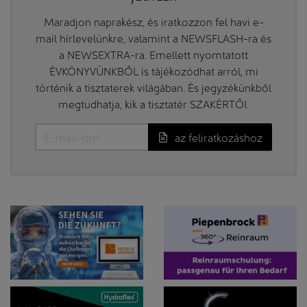
Maradjon naprakész, és iratkozzon fel havi e-
mail hírlevelünkre, valamint a NEWSFLASH-ra és
a NEWSEXTRA-ra. Emellett nyomtatott
ÉVKÖNYVÜNKBŐL is tájékozódhat arról, mi
történik a tisztaterek világában. És jegyzékünkből
megtudhatja, kik a tisztatér SZAKÉRTŐI.
az feliratkozáshoz