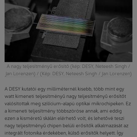
A nagy teljesítményű erősítő (kép: DESY, Neteesh Singh /
Jan Lorenzen) / (Kép: DESY, Neteesh Singh / Jan Lorenzen)
A DESY kutatói egy milliméternél kisebb, több mint egy
watt kimeneti teljesítményű nagy teljesítményű erősítőt
valósítottak meg szilícium-alapú optikai mikrochipeken. Ez
a kimeneti teljesítmény többszöröse annak, ami eddig
ezen a kisméretű skálán elérhető volt, és lehetővé teszi
nagy teljesítményű chipen belüli erősítők alkalmazását az
integrált fotonika érdekében, külső erősítők helyett. Így