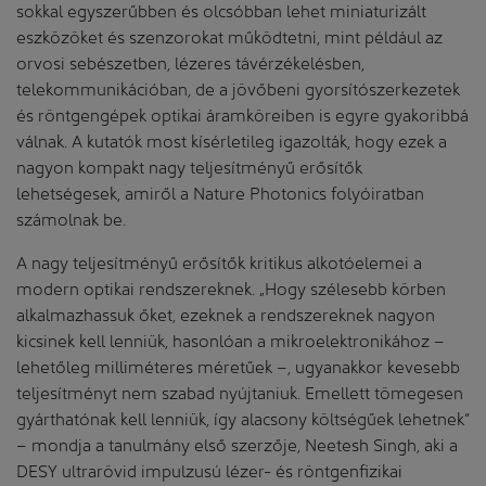
sokkal egyszerűbben és olcsóbban lehet miniaturizált
eszközöket és szenzorokat működtetni, mint például az
orvosi sebészetben, lézeres távérzékelésben,
telekommunikációban, de a jövőbeni gyorsítószerkezetek
és röntgengépek optikai áramköreiben is egyre gyakoribbá
válnak. A kutatók most kísérletileg igazolták, hogy ezek a
nagyon kompakt nagy teljesítményű erősítők
lehetségesek, amiről a Nature Photonics folyóiratban
számolnak be.
A nagy teljesítményű erősítők kritikus alkotóelemei a
modern optikai rendszereknek. „Hogy szélesebb körben
alkalmazhassuk őket, ezeknek a rendszereknek nagyon
kicsinek kell lenniük, hasonlóan a mikroelektronikához –
lehetőleg milliméteres méretűek –, ugyanakkor kevesebb
teljesítményt nem szabad nyújtaniuk. Emellett tömegesen
gyárthatónak kell lenniük, így alacsony költségűek lehetnek”
– mondja a tanulmány első szerzője, Neetesh Singh, aki a
DESY ultrarövid impulzusú lézer- és röntgenfizikai