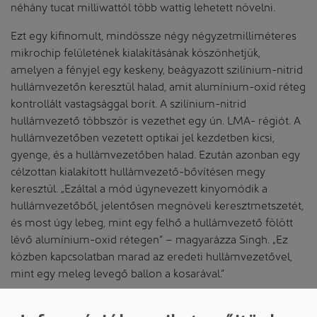
néhány tucat milliwattól több wattig lehetett növelni.
Ezt egy kifinomult, mindössze négy négyzetmilliméteres
mikrochip felületének kialakításának köszönhetjük,
amelyen a fényjel egy keskeny, beágyazott szilínium-nitrid
hullámvezetőn keresztül halad, amit alumínium-oxid réteg
kontrollált vastagsággal borít. A szilínium-nitrid
hullámvezető többször is vezethet egy ún. LMA- régiót. A
hullámvezetőben vezetett optikai jel kezdetben kicsi,
gyenge, és a hullámvezetőben halad. Ezután azonban egy
célzottan kialakított hullámvezető-bővítésen megy
keresztül. „Ezáltal a mód úgynevezett kinyomódik a
hullámvezetőből, jelentősen megnöveli keresztmetszetét,
és most úgy lebeg, mint egy felhő a hullámvezető fölött
lévő alumínium-oxid rétegen” – magyarázza Singh. „Ez
közben kapcsolatban marad az eredeti hullámvezetővel,
mint egy meleg levegő ballon a kosarával.”
Az alumínium-oxid réteg tele van thulium-ionokkal,