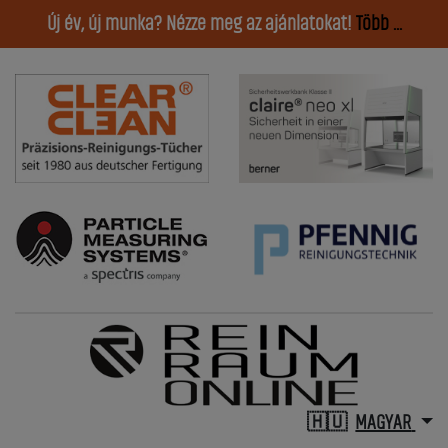
Új év, új munka? Nézze meg az ajánlatokat!
Több ...
MAGYAR