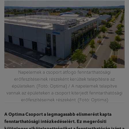
Napelemek a csoport átfogó fenntarthatósági
erőfeszítéseinek részeként kerültek telepítésre az
épületeken. (Fotó: Optima) / A napelemek telepítve
vannak az épületeken a csoport kiterjedt fenntarthatósági
erőfeszítéseinek részeként. (Fotó: Optima)
A Optima Csoport a legmagasabb elismerést kapta
fenntarthatósági intézkedéseiért. Ez megerősíti
különleges elkötelezettségüket a fenntarthatóság iránt a