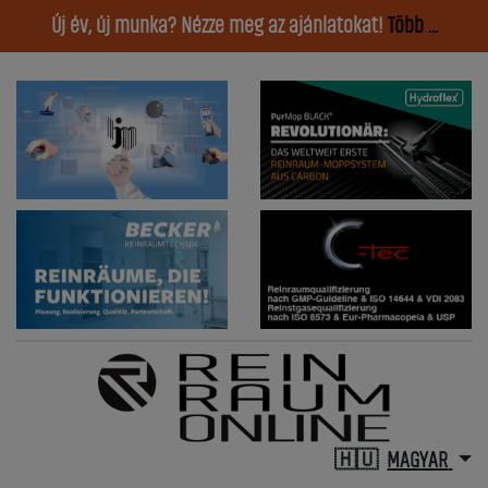
Új év, új munka? Nézze meg az ajánlatokat!
Több ...
MAGYAR