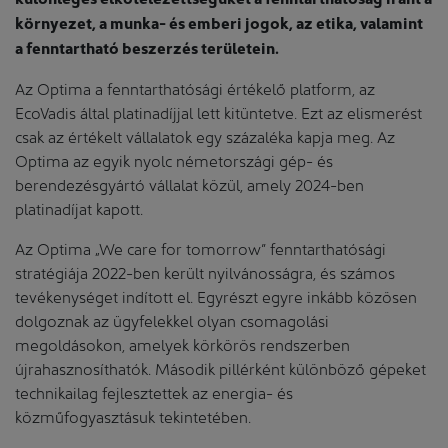
környezet, a munka- és emberi jogok, az etika, valamint
a fenntartható beszerzés területein.
Az Optima a fenntarthatósági értékelő platform, az
EcoVadis által platinadíjjal lett kitüntetve. Ezt az elismerést
csak az értékelt vállalatok egy százaléka kapja meg. Az
Optima az egyik nyolc németországi gép- és
berendezésgyártó vállalat közül, amely 2024-ben
platinadíjat kapott.
Az Optima „We care for tomorrow” fenntarthatósági
stratégiája 2022-ben került nyilvánosságra, és számos
tevékenységet indított el. Egyrészt egyre inkább közösen
dolgoznak az ügyfelekkel olyan csomagolási
megoldásokon, amelyek körkörös rendszerben
újrahasznosíthatók. Második pillérként különböző gépeket
technikailag fejlesztettek az energia- és
közműfogyasztásuk tekintetében.