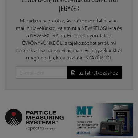
JEGYZÉK
Maradjon naprakész, és iratkozzon fel havi e-
mail hírlevelünkre, valamint a NEWSFLASH-ra és
a NEWSEXTRA-ra. Emellett nyomtatott
ÉVKÖNYVÜNKBŐL is tájékozódhat arról, mi
történik a tisztaterek világában. És jegyzékünkből
megtudhatja, kik a tisztatér SZAKÉRTŐI.
az feliratkozáshoz