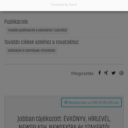
Powered by Klaro!
Németország
Publikációk:
További publikációk a vállalattól / szerzőtől
További cikkek ezekhez a rovatokhoz:
Vállalatok & Személyek: kitüntetés
Megosztás:
Betekintés a HÍRLEVELEK-be
Jobban tájékozott: ÉVKÖNYV, HÍRLEVÉL,
NEWSFLASH, NEWSEXTRA és SZAKÉRTŐI