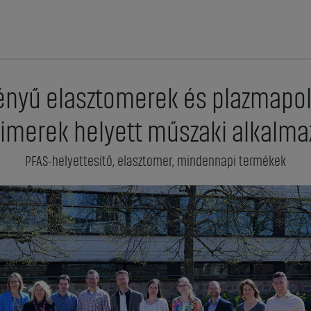
ényű elasztomerek és plazmapo
limerek helyett műszaki alkalm
PFAS-helyettesítő, elasztomer, mindennapi termékek