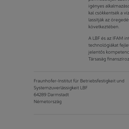
igényes alkalmazáso
kal csökkentsék a v
lassítják az öreged
következtében.
A LBF és az IFAM in
technológiákat fejl
jelentős kompetenci
Társaság finanszíro
Fraunhofer-Institut für Betriebsfestigkeit und
Systemzuverlässigkeit LBF
64289 Darmstadt
Németország