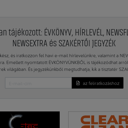
an tájékozott: ÉVKÖNYV, HÍRLEVÉL, NEWSF
NEWSEXTRA és SZAKÉRTŐI JEGYZÉK
ész, és iratkozzon fel havi e-mail hírlevelünkre, valamint a N
. Emellett nyomtatott ÉVKÖNYVÜNKBŐL is tájékozódhat arról, 
erek világában. És jegyzékünkből megtudhatja, kik a tisztatér SZ
az feliratkozáshoz