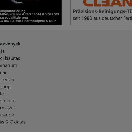
ezvények
tás
i kiállítás
inárium
nár
erencia
shop
dás
pózium
resszus
erencia
és & Oktatás