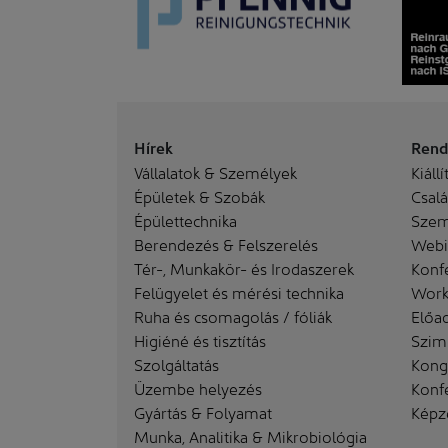
Hírek
Rend
Vállalatok & Személyek
Kiállí
Épületek & Szobák
Család
Épülettechnika
Szem
Berendezés & Felszerelés
Webi
Tér-, Munkakör- és Irodaszerek
Konf
Felügyelet és mérési technika
Work
Ruha és csomagolás / fóliák
Előa
Higiéné és tisztítás
Szim
Szolgáltatás
Kong
Üzembe helyezés
Konf
Gyártás & Folyamat
Képz
Munka, Analitika & Mikrobiológia