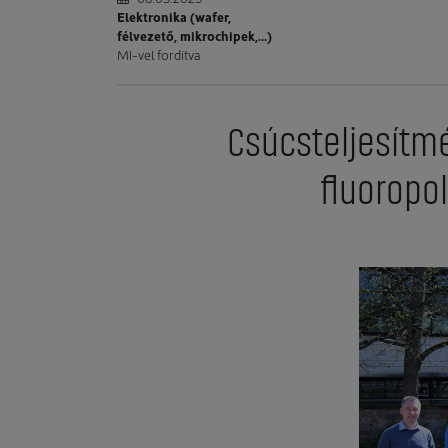
Elektronika (wafer,
félvezető, mikrochipek,...)
MI-vel fordítva
Csúcsteljesítm
fluoropo