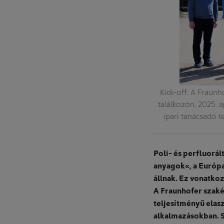
Kick-off: A Fraunh
találkozón, 2025. 
ipari tanácsadó t
Poli- és perfluorá
anyagok«, a Európa
állnak. Ez vonatko
A Fraunhofer szaké
teljesítményű elas
alkalmazásokban. S