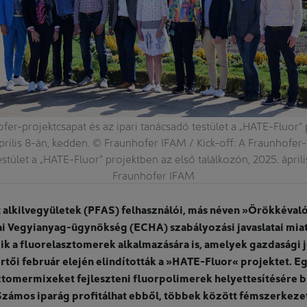
ofer-projektcsapat és az ipari tanácsadó testület a „HATE-Fluor”
április 8-án, kedden. © Fraunhofer IFAM / Kick-off: A Fraunhofer-
estület a „HATE-Fluor” projektben az első találkozón, 2025. ápril
Fraunhofer IFAM
lt alkilvegyületek (PFAS) felhasználói, más néven »Örökkéva
i Vegyianyag-ügynökség (ECHA) szabályozási javaslatai miat
zik a fluorelasztomerek alkalmazására is, amelyek gazdasági j
rtői február elején elindították a »HATE-Fluor« projektet. E
ztomermixeket fejleszteni fluorpolimerek helyettesítésére 
zámos iparág profitálhat ebből, többek között fémszerkezet