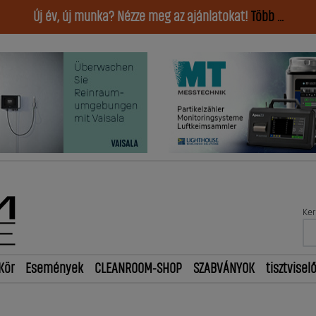
Új év, új munka? Nézze meg az ajánlatokat!
Több ...
Ker
Kör
Események
CLEANROOM-SHOP
SZABVÁNYOK
tisztvisel