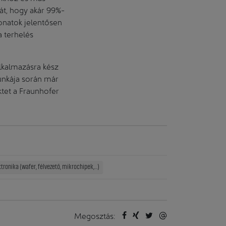
át, hogy akár 99%-
onatok jelentősen
a terhelés
lkalmazásra kész
munkája során már
ktet a Fraunhofer
tronika (wafer, félvezető, mikrochipek,...)
Megosztás: