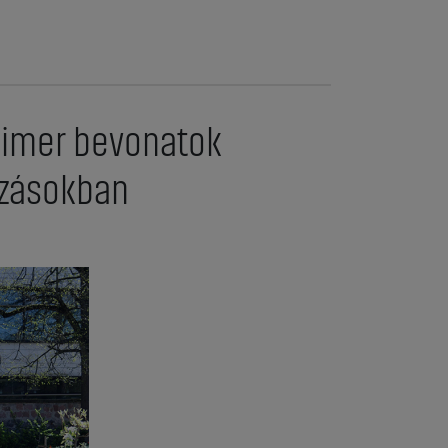
limer bevonatok
azásokban