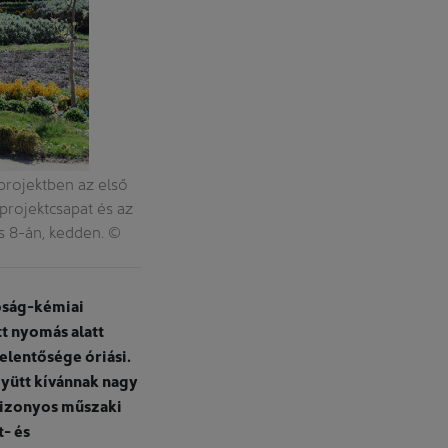
 projektben az első
projektcsapat és az
is 8-án, kedden. ©
lóság-kémiai
t nyomás alatt
elentősége óriási.
gyütt kívánnak nagy
bizonyos műszaki
- és