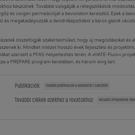
khoz készülnek. Továbbá vizsgálják a rétegszilikátok módosítás
ízgőz és oxigén permeációját a bevonaton keresztül. Ezek a bev
ést és megakadályozzák a dendritképződést a káros gázok okozt
tézetek összefogják szakértelmüket, hogy új megoldásokat és a
esszenek ki. Mindkét intézet hosszú évek fejlesztési és projekt
ákat szerzett a PFAS-helyettesítés terén. A »HATE-Fluor« proje
zza a PREPARE program keretében, és három évig tart.
Publikációk:
További publikációk a vállalattól / szerzőtől
További cikkek ezekhez a rovatokhoz:
Aktuális kifejezések: Elek