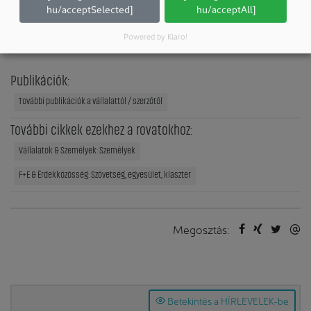
Lorenz Consult Ziviltechniker GmbH
hu/acceptSelected]
hu/acceptAll]
8010 Graz
Powered by Klaro!
Ausztria
Publikációk:
További publikációk a vállalattól / szerzőtől
További cikkek ezekhez a rovatokhoz:
Vállalatok & Személyek: Személyek
F+E & Érdekközösség: Szövetség, egyesület, klaszter
Megosztás:
Betekintés a HÍRLEVELEK-be