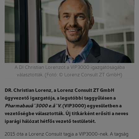
A DI Christian Lorenzot a VIP3000 igazgatóságába
választották. (Fotó: © Lorenz Consult ZT GmbH)
DR. Christian Lorenz, a Lorenz Consult ZT GmbH
ügyvezető igazgatója, a legutóbbi taggyűlésen a
Pharmabauâ¯3000 e.â¯V.
(VIP3000) egyesületben a
vezetőségbe választották. Új titkárként erősíti a neves
iparági hálózat hétfős vezető testületét.
2015 óta a Lorenz Consult tagja a VIP3000-nek. A tagság