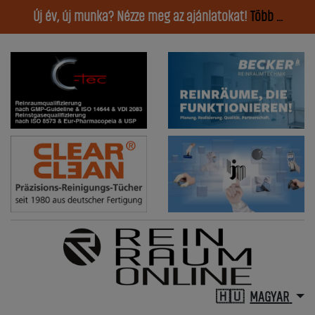
Új év, új munka? Nézze meg az ajánlatokat!
Több ...
MAGYAR