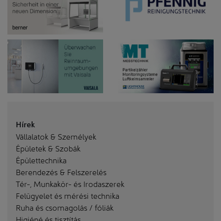
Hírek
Vállalatok & Személyek
Épületek & Szobák
Épülettechnika
Berendezés & Felszerelés
Tér-, Munkakör- és Irodaszerek
Felügyelet és mérési technika
Ruha és csomagolás / fóliák
Higiéné és tisztítás