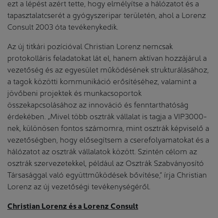
ezt a lépést azért tette, hogy elmélyítse a hálózatot és a
tapasztalatcserét a gyógyszeripar területén, ahol a Lorenz
Consult 2003 óta tevékenykedik.
Az új titkári pozícióval Christian Lorenz nemcsak
protokolláris feladatokat lát el, hanem aktívan hozzájárul a
vezetőség és az egyesület működésének strukturálásához,
a tagok közötti kommunikáció erősítéséhez, valamint a
jövőbeni projektek és munkacsoportok
összekapcsolásához az innováció és fenntarthatóság
érdekében. „Mivel több osztrák vállalat is tagja a VIP3000-
nek, különösen fontos számomra, mint osztrák képviselő a
vezetőségben, hogy elősegítsem a cserefolyamatokat és a
hálózatot az osztrák vállalatok között. Szintén célom az
osztrák szervezetekkel, például az Osztrák Szabványosító
Társasággal való együttműködések bővítése,” írja Christian
Lorenz az új vezetőségi tevékenységéről.
Christian Lorenz és a Lorenz Consult