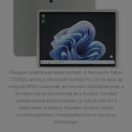
 a
Magasan praktikusan alkalmazható: A Reinraum-Tablet
CT13S10, amely a Microsoft Surface Pro 10-re épül, az
integrált RFID-olvasónak, az innovatív töltőállványnak, a
korlátlan kamerafunkciónak és a Surface Connect
csatlakozásnak köszönhetően új mércét állít fel a
higiénésen érzékeny helyeken történő mobil
munkavégzésben, megakadályozva az alacsony
töltöttséget.