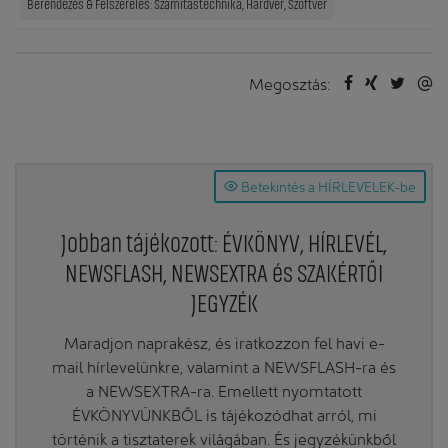
Berendezés & Felszerelés: Számítástechnika, Hardver, Szoftver
Megosztás:
Betekintés a HÍRLEVELEK-be
Jobban tájékozott: ÉVKÖNYV, HÍRLEVÉL,
NEWSFLASH, NEWSEXTRA és SZAKÉRTŐI
JEGYZÉK
Maradjon naprakész, és iratkozzon fel havi e-
mail hírlevelünkre, valamint a NEWSFLASH-ra és
a NEWSEXTRA-ra. Emellett nyomtatott
ÉVKÖNYVÜNKBŐL is tájékozódhat arról, mi
történik a tisztaterek világában. És jegyzékünkből