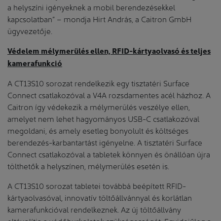
a helyszíni igényeknek a mobil berendezésekkel
kapcsolatban” – mondja Hirt András, a Caitron GmbH
ügyvezetője.
Védelem mélymerülés ellen, RFID-kártyaolvasó és teljes
kamerafunkció
A CT13S10 sorozat rendelkezik egy tisztatéri Surface
Connect csatlakozóval a V4A rozsdamentes acél házhoz. A
Caitron így védekezik a mélymerülés veszélye ellen,
amelyet nem lehet hagyományos USB-C csatlakozóval
megoldani, és amely esetleg bonyolult és költséges
berendezés-karbantartást igényelne. A tisztatéri Surface
Connect csatlakozóval a tabletek könnyen és önállóan újra
tölthetők a helyszínen, mélymerülés esetén is.
A CT13S10 sorozat tabletei továbbá beépített RFID-
kártyaolvasóval, innovatív töltőállvánnyal és korlátlan
kamerafunkcióval rendelkeznek. Az új töltőállvány
eltávolítja a védőburkolatok szükségességét. Egyidejűleg a