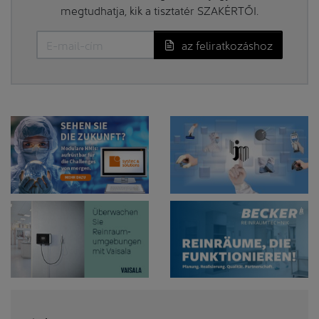
megtudhatja, kik a tisztatér SZAKÉRTŐI.
az feliratkozáshoz