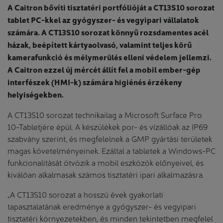
A Caitron bővíti tisztatéri portfólióját a CT13S10 sorozat
tablet PC-kkel az gyógyszer- és vegyipari vállalatok
számára. A CT13S10 sorozat könnyű rozsdamentes acél
házak, beépített kártyaolvasó, valamint teljes körű
kamerafunkció és mélymerülés elleni védelem jellemzi.
A Caitron ezzel új mércét állít fel a mobil ember-gép
interfészek (HMI-k) számára higiénés érzékeny
helyiségekben.
A CT13S10 sorozat technikailag a Microsoft Surface Pro
10-Tabletjére épül. A készülékek por- és vízállóak az IP69
szabvány szerint, és megfelelnek a GMP gyártási területek
magas követelményeinek. Ezáltal a tabletek a Windows-PC
funkcionalitását ötvözik a mobil eszközök előnyeivel, és
kiválóan alkalmasak számos tisztatéri ipari alkalmazásra.
„A CT13S10 sorozat a hosszú évek gyakorlati
tapasztalatának eredménye a gyógyszer- és vegyipari
tisztatéri környezetekben, és minden tekintetben megfelel