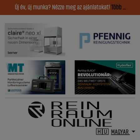
Új év, új munka? Nézze meg az ajánlatokat!
Több ...
MAGYAR