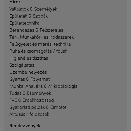
Hírek
Vállalatok & Személyek
Épületek & Szobák
Épülettechnika
Berendezés & Felszerelés
Tér-, Munkakör- és Irodaszerek
Felügyelet és mérési technika
Ruha és csomagolás / fóliák
Higiéné és tisztítás
Szolgáltatás
Üzembe helyezés
Gyártás & Folyamat
Munka, Analitika & Mikrobiológia
Tudás & Események
F+E & Érdekközösség
Gyakorlati példák & Elmélet
Aktuális kifejezések
Rendezvények