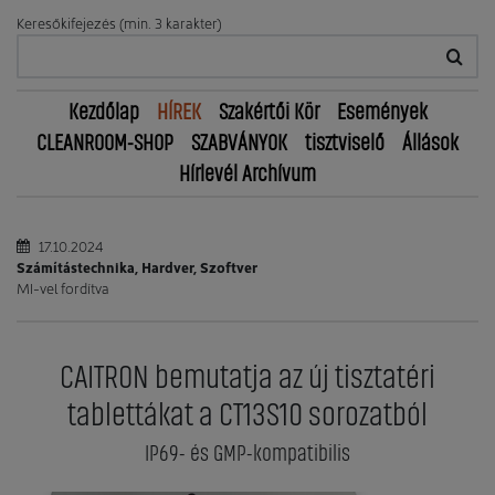
Keresőkifejezés (min. 3 karakter)
Kezdőlap
HÍREK
Szakértői Kör
Események
CLEANROOM-SHOP
SZABVÁNYOK
tisztviselő
Állások
Hírlevél Archívum
17.10.2024
Számítástechnika, Hardver, Szoftver
MI-vel fordítva
CAITRON bemutatja az új tisztatéri
tablettákat a CT13S10 sorozatból
IP69- és GMP-kompatibilis