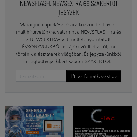
NEWSFLASH, NEWSEXTRA és SZAKÉRTŐI
JEGYZÉK
Maradjon naprakész, és iratkozzon fel havi e-
mail hírlevelünkre, valamint a NEWSFLASH-ra és
a NEWSEXTRA-ra. Emellett nyomtatott
ÉVKÖNYVÜNKBŐL is tájékozódhat arról, mi
történik a tisztaterek világában. És jegyzékünkből
megtudhatja, kik a tisztatér SZAKÉRTŐI.
az feliratkozáshoz