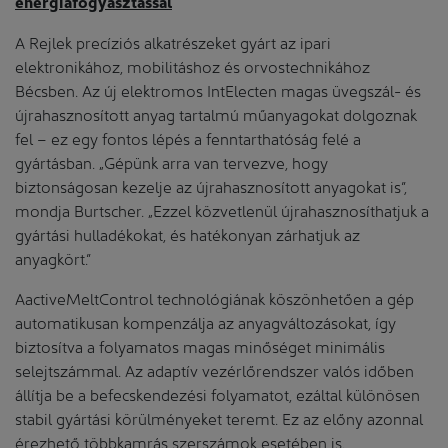
energiafogyasztással
A Rejlek precíziós alkatrészeket gyárt az ipari
elektronikához, mobilitáshoz és orvostechnikához
Bécsben. Az új elektromos IntElecten magas üvegszál- és
újrahasznosított anyag tartalmú műanyagokat dolgoznak
fel – ez egy fontos lépés a fenntarthatóság felé a
gyártásban. „Gépünk arra van tervezve, hogy
biztonságosan kezelje az újrahasznosított anyagokat is”,
mondja Burtscher. „Ezzel közvetlenül újrahasznosíthatjuk a
gyártási hulladékokat, és hatékonyan zárhatjuk az
anyagkört.”
AactiveMeltControl technológiának köszönhetően a gép
automatikusan kompenzálja az anyagváltozásokat, így
biztosítva a folyamatos magas minőséget minimális
selejtszámmal. Az adaptív vezérlőrendszer valós időben
állítja be a befecskendezési folyamatot, ezáltal különösen
stabil gyártási körülményeket teremt. Ez az előny azonnal
érezhető többkamrás szerszámok esetében is.