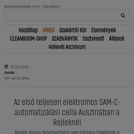
Keresőkifejezés (min. 3 karakter)
Kezdőlap
HÍREK
Szakértői Kör
Események
CLEANROOM-SHOP
SZABVÁNYOK
tisztviselő
Állások
Hírlevél Archívum
31.01.2026
öntés
MI-vel fordítva
Az első teljesen elektromos SAM-C-
automatizálási cella Ausztriában a
Rejleknél
Rejlek Group fenntartható precizitásra törekszik a