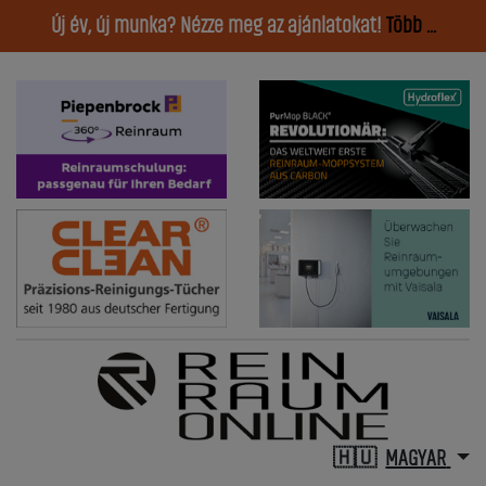
Új év, új munka? Nézze meg az ajánlatokat!
Több ...
MAGYAR