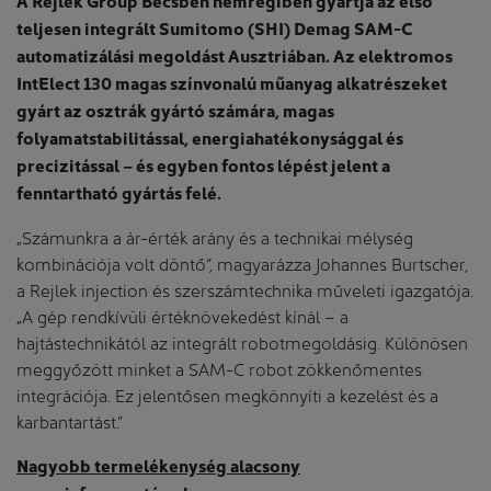
A Rejlek Group Bécsben nemrégiben gyártja az első
teljesen integrált Sumitomo (SHI) Demag SAM-C
automatizálási megoldást Ausztriában. Az elektromos
IntElect 130 magas színvonalú műanyag alkatrészeket
gyárt az osztrák gyártó számára, magas
folyamatstabilitással, energiahatékonysággal és
precizitással – és egyben fontos lépést jelent a
fenntartható gyártás felé.
„Számunkra a ár-érték arány és a technikai mélység
kombinációja volt döntő”, magyarázza Johannes Burtscher,
a Rejlek injection és szerszámtechnika műveleti igazgatója.
„A gép rendkívüli értéknövekedést kínál – a
hajtástechnikától az integrált robotmegoldásig. Különösen
meggyőzött minket a SAM-C robot zökkenőmentes
integrációja. Ez jelentősen megkönnyíti a kezelést és a
karbantartást.”
Nagyobb termelékenység alacsony