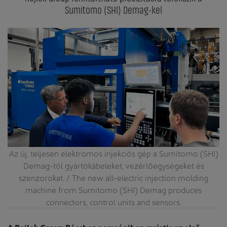
Sumitomo (SHI) Demag-kel
 a
Az új, teljesen elektromos injekciós gép a Sumitomo (SHI)
We
Demag-tól gyártókábeleket, vezérlőegységeket és
the
szenzorokat. / The new all-electric injection molding
machine from Sumitomo (SHI) Demag produces
connectors, control units and sensors.