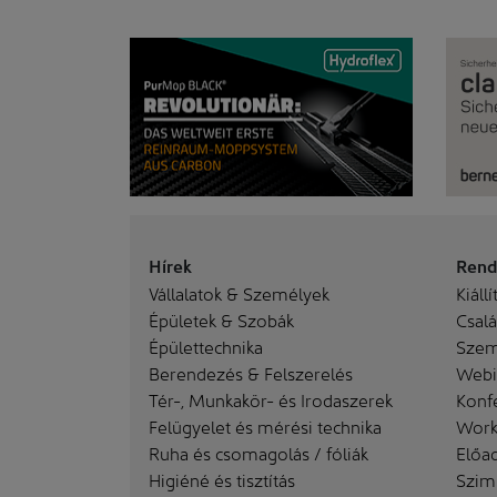
Hírek
Rend
Vállalatok & Személyek
Kiállí
Épületek & Szobák
Család
Épülettechnika
Szem
Berendezés & Felszerelés
Webi
Tér-, Munkakör- és Irodaszerek
Konf
Felügyelet és mérési technika
Work
Ruha és csomagolás / fóliák
Előa
Higiéné és tisztítás
Szim