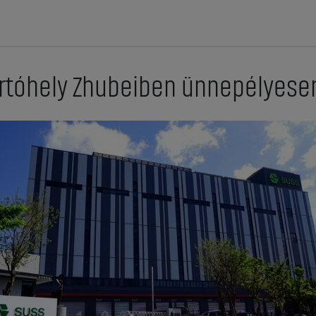
ártóhely Zhubeiben ünnepélyese