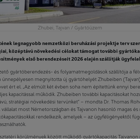
Zhubei, Tajvan / Gyártóüzem
netének legnagyobb nemzetközi beruházási projektje terv sze
égiai, középtávú növekedési célokat támogat további gyártóka
tesítmények első berendezéseit 2026 elején szállítják ügyfel
zető gyártóberendezés- és folyamatmegoldások szállítója a fél
 ünnepélyesen megnyitotta új gyártóhelyét Zhubeiben (Tajvan)
övet ért el. „Az elmúlt két évben soha nem építettünk ennyi bere
ljes kapacitással működik. Zhubeiben további kapacitásokat hoz
vú, stratégiai növekedési tervünket” – mondta Dr. Thomas Ro
A vállalat most Németországban és Tajvanon hasonló magas és
tókapacitásokkal rendelkezik, amelyek – az ügyféligényektől f
sználhatók.
tisztatéri körülmények között működő gyártókapacitás Tajvano