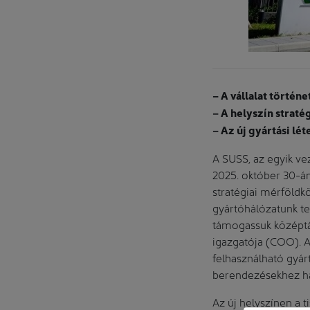
– A vállalat törté
– A helyszín strat
– Az új gyártási lé
A SUSS, az egyik ve
2025. október 30-án
stratégiai mérföldk
gyártóhálózatunk te
támogassuk középtá
igazgatója (COO). 
felhasználható gyár
berendezésekhez ha
Az új helyszínen a 