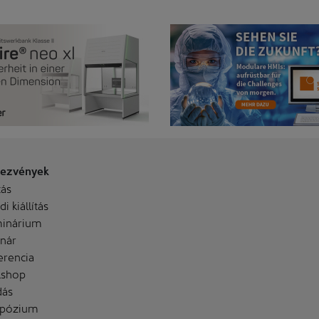
ezvények
tás
i kiállítás
inárium
nár
erencia
shop
dás
pózium