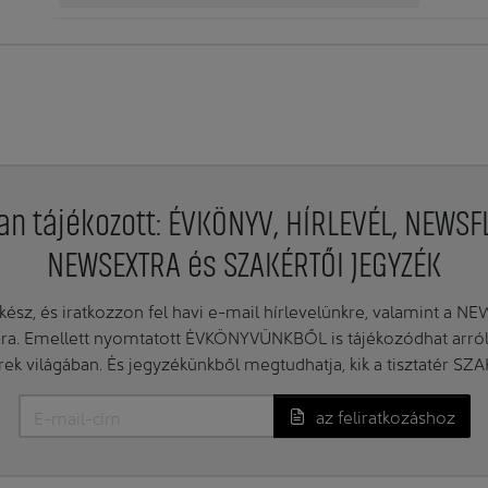
an tájékozott: ÉVKÖNYV, HÍRLEVÉL, NEWSF
NEWSEXTRA és SZAKÉRTŐI JEGYZÉK
ész, és iratkozzon fel havi e-mail hírlevelünkre, valamint a N
. Emellett nyomtatott ÉVKÖNYVÜNKBŐL is tájékozódhat arról, 
erek világában. És jegyzékünkből megtudhatja, kik a tisztatér SZ
az feliratkozáshoz