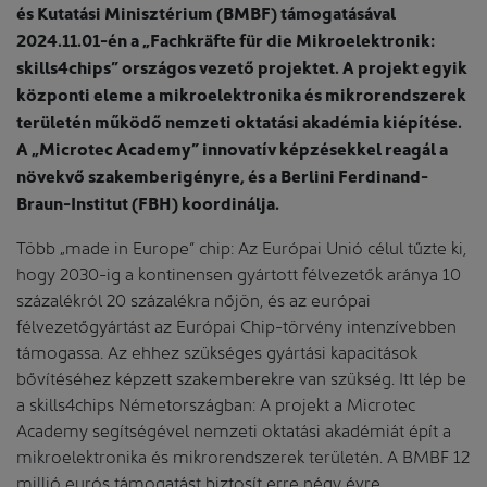
és Kutatási Minisztérium (BMBF) támogatásával
2024.11.01-én a „Fachkräf­te für die Mikroelektronik:
skills4chips” országos vezető projektet. A projekt egyik
központi eleme a mikroelektronika és mikrorendszerek
területén működő nemzeti oktatási akadémia kiépítése.
A „Microtec Academy” innovatív képzésekkel reagál a
növekvő szakemberigényre, és a Berlini Ferdinand-
Braun-Institut (FBH) koordinálja.
Több „made in Europe” chip: Az Európai Unió célul tűzte ki,
hogy 2030-ig a kontinensen gyártott félvezetők aránya 10
százalékról 20 százalékra nőjön, és az európai
félvezetőgyártást az Európai Chip-törvény intenzívebben
támogassa. Az ehhez szükséges gyártási kapacitások
bővítéséhez képzett szakemberekre van szükség. Itt lép be
a skills4chips Németországban: A projekt a Microtec
Academy segítségével nemzeti oktatási akadémiát épít a
mikroelektronika és mikrorendszerek területén. A BMBF 12
millió eurós támogatást biztosít erre négy évre.