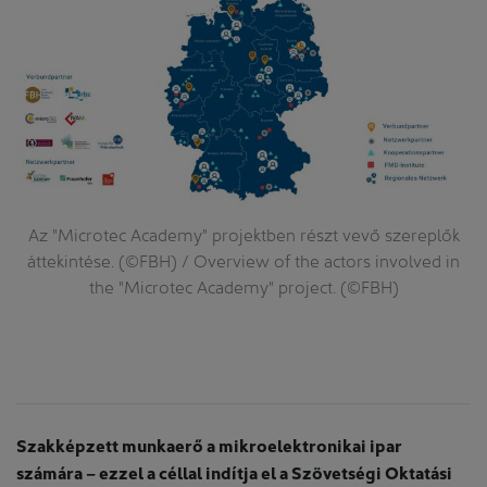
a
Az "Microtec Academy" projektben részt vevő szereplők
 a
áttekintése. (©FBH) / Overview of the actors involved in
„
A
the "Microtec Academy" project. (©FBH)
Szakképzett munkaerő a mikroelektronikai ipar
számára – ezzel a céllal indítja el a Szövetségi Oktatási