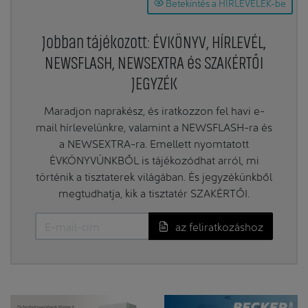
Betekintés a HÍRLEVELEK-be
Jobban tájékozott: ÉVKÖNYV, HÍRLEVÉL,
NEWSFLASH, NEWSEXTRA és SZAKÉRTŐI
JEGYZÉK
Maradjon naprakész, és iratkozzon fel havi e-
mail hírlevelünkre, valamint a NEWSFLASH-ra és
a NEWSEXTRA-ra. Emellett nyomtatott
ÉVKÖNYVÜNKBŐL is tájékozódhat arról, mi
történik a tisztaterek világában. És jegyzékünkből
megtudhatja, kik a tisztatér SZAKÉRTŐI.
az feliratkozáshoz