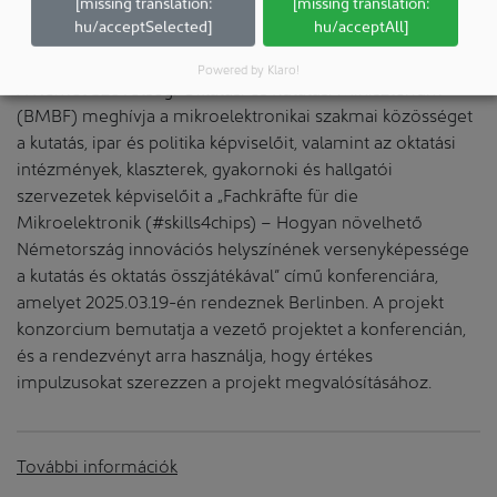
[missing translation:
[missing translation:
Az BMBF rendezvényhíre: „Fachkräfte für die
hu/acceptSelected]
hu/acceptAll]
Mikroelektronik” konferencia
Powered by Klaro!
A Német Szövetségi Oktatási és Kutatási Minisztérium
(BMBF) meghívja a mikroelektronikai szakmai közösséget
a kutatás, ipar és politika képviselőit, valamint az oktatási
intézmények, klaszterek, gyakornoki és hallgatói
szervezetek képviselőit a „Fachkräfte für die
Mikroelektronik (#skills4chips) – Hogyan növelhető
Németország innovációs helyszínének versenyképessége
a kutatás és oktatás összjátékával” című konferenciára,
amelyet 2025.03.19-én rendeznek Berlinben. A projekt
konzorcium bemutatja a vezető projektet a konferencián,
és a rendezvényt arra használja, hogy értékes
impulzusokat szerezzen a projekt megvalósításához.
További információk