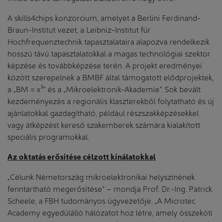
A skills4chips konzorcium, amelyet a Berlini Ferdinand-
Braun-Institut vezet, a Leibniz-Institut für
Hochfrequenztechnik tapasztalataira alapozva rendelkezik
hosszú távú tapasztalatokkal a magas technológiai szektor
képzése és továbbképzése terén. A projekt eredményei
között szerepelnek a BMBF által támogatott elődprojektek,
a „BM = x³” és a „Mikroelektronik-Akademie”. Sok bevált
kezdeményezés a regionális klaszterekből folytatható és új
ajánlatokkal gazdagítható, például részszakképzésekkel
vagy átképzést kereső szakemberek számára kialakított
speciális programokkal.
Az oktatás erősítése célzott kínálatokkal
„Célunk Németország mikroelektronikai helyszínének
fenntartható megerősítése” – mondja Prof. Dr.-Ing. Patrick
Scheele, a FBH tudományos ügyvezetője. „A Microtec
Academy egyedülálló hálózatot hoz létre, amely összeköti