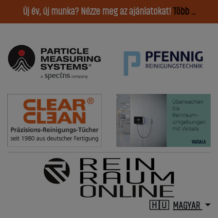
Új év, új munka? Nézze meg az ajánlatokat!
Több ...
MAGYAR