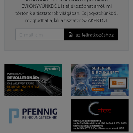
ÉVKÖNYVÜNKBŐL is tájékozódhat arról, mi
történik a tisztaterek világában. És jegyzékünkből
megtudhatja, kik a tisztatér SZAKÉRTŐI.
az feliratkozáshoz