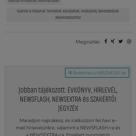
Gyártás & Folyamat: Automatizálás
Gyártás & Folyamat: Termékek, készülékek, rendszerek, berendezések
alkalmazásokhoz
Megosztás:
Betekintés a HÍRLEVELEK-be
Jobban tájékozott: ÉVKÖNYV, HÍRLEVÉL,
NEWSFLASH, NEWSEXTRA és SZAKÉRTŐI
JEGYZÉK
Maradjon naprakész, és iratkozzon fel havi e-
mail hírlevelünkre, valamint a NEWSFLASH-ra és
a NEWSEXTRA-ra. Emellett nyomtatott