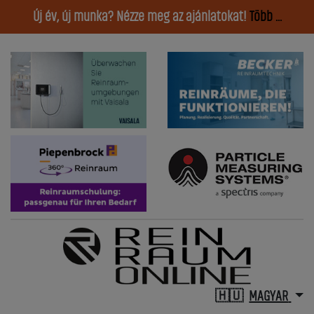
Új év, új munka? Nézze meg az ajánlatokat!
Több ...
MAGYAR