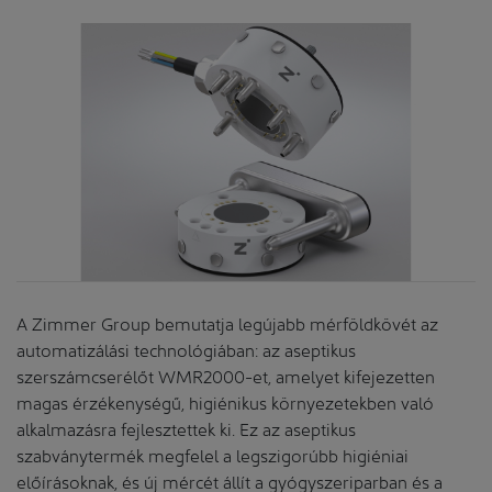
A Zimmer Group bemutatja legújabb mérföldkövét az
automatizálási technológiában: az aseptikus
szerszámcserélőt WMR2000-et, amelyet kifejezetten
magas érzékenységű, higiénikus környezetekben való
alkalmazásra fejlesztettek ki. Ez az aseptikus
szabványtermék megfelel a legszigorúbb higiéniai
előírásoknak, és új mércét állít a gyógyszeriparban és a