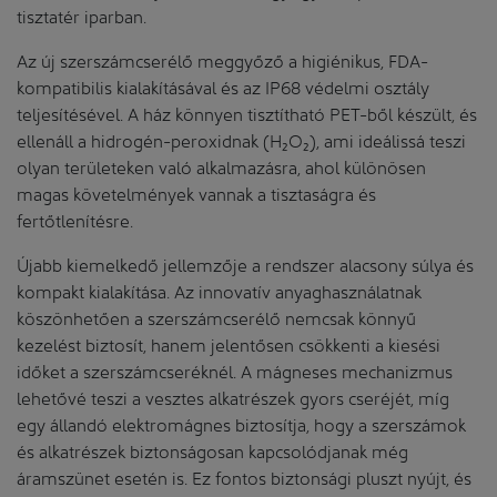
tisztatér iparban.
Az új szerszámcserélő meggyőző a higiénikus, FDA-
kompatibilis kialakításával és az IP68 védelmi osztály
teljesítésével. A ház könnyen tisztítható PET-ből készült, és
ellenáll a hidrogén-peroxidnak (H₂O₂), ami ideálissá teszi
olyan területeken való alkalmazásra, ahol különösen
magas követelmények vannak a tisztaságra és
fertőtlenítésre.
Újabb kiemelkedő jellemzője a rendszer alacsony súlya és
kompakt kialakítása. Az innovatív anyaghasználatnak
köszönhetően a szerszámcserélő nemcsak könnyű
kezelést biztosít, hanem jelentősen csökkenti a kiesési
időket a szerszámcseréknél. A mágneses mechanizmus
lehetővé teszi a vesztes alkatrészek gyors cseréjét, míg
egy állandó elektromágnes biztosítja, hogy a szerszámok
és alkatrészek biztonságosan kapcsolódjanak még
áramszünet esetén is. Ez fontos biztonsági pluszt nyújt, és