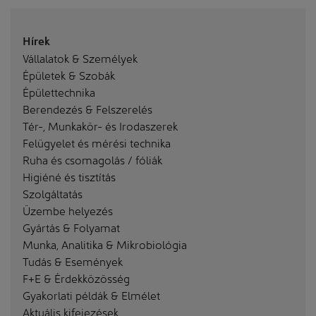
Hírek
Vállalatok & Személyek
Épületek & Szobák
Épülettechnika
Berendezés & Felszerelés
Tér-, Munkakör- és Irodaszerek
Felügyelet és mérési technika
Ruha és csomagolás / fóliák
Higiéné és tisztítás
Szolgáltatás
Üzembe helyezés
Gyártás & Folyamat
Munka, Analitika & Mikrobiológia
Tudás & Események
F+E & Érdekközösség
Gyakorlati példák & Elmélet
Aktuális kifejezések