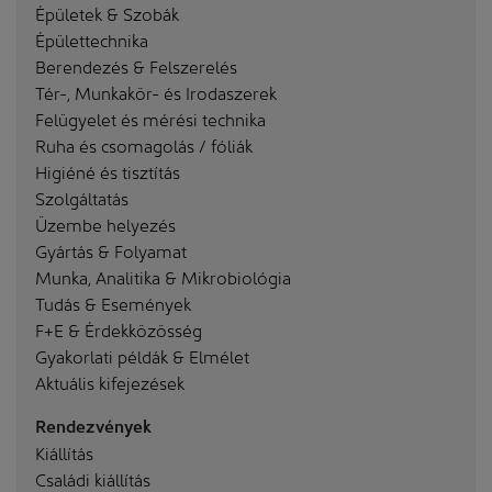
Épületek & Szobák
Épülettechnika
Berendezés & Felszerelés
Tér-, Munkakör- és Irodaszerek
Felügyelet és mérési technika
Ruha és csomagolás / fóliák
Higiéné és tisztítás
Szolgáltatás
Üzembe helyezés
Gyártás & Folyamat
Munka, Analitika & Mikrobiológia
Tudás & Események
F+E & Érdekközösség
Gyakorlati példák & Elmélet
Aktuális kifejezések
Rendezvények
Kiállítás
Családi kiállítás