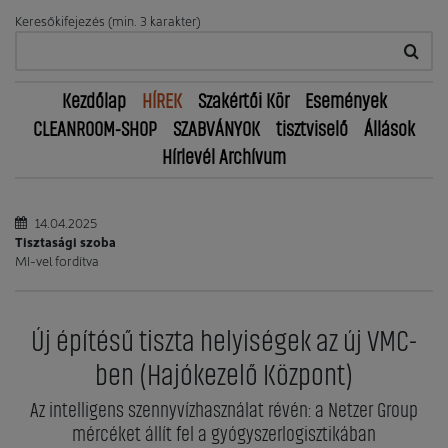
Keresőkifejezés (min. 3 karakter)
Kezdőlap
HÍREK
Szakértői Kör
Események
CLEANROOM-SHOP
SZABVÁNYOK
tisztviselő
Állások
Hírlevél Archívum
14.04.2025
Tisztasági szoba
MI-vel fordítva
Új építésű tiszta helyiségek az új VMC-
ben (Hajókezelő Központ)
Az intelligens szennyvízhasználat révén: a Netzer Group
mércéket állít fel a gyógyszerlogisztikában