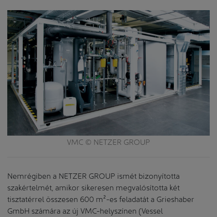
VMC © NETZER GROUP
Nemrégiben a NETZER GROUP ismét bizonyította
szakértelmét, amikor sikeresen megvalósította két
tisztatérrel összesen 600 m²-es feladatát a Grieshaber
GmbH számára az új VMC-helyszínen (Vessel