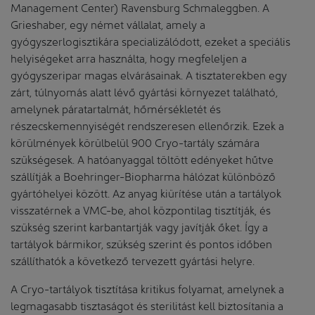
Management Center) Ravensburg Schmaleggben. A
Grieshaber, egy német vállalat, amely a
gyógyszerlogisztikára specializálódott, ezeket a speciális
helyiségeket arra használta, hogy megfeleljen a
gyógyszeripar magas elvárásainak. A tisztaterekben egy
zárt, túlnyomás alatt lévő gyártási környezet található,
amelynek páratartalmát, hőmérsékletét és
részecskemennyiségét rendszeresen ellenőrzik. Ezek a
körülmények körülbelül 900 Cryo-tartály számára
szükségesek. A hatóanyaggal töltött edényeket hűtve
szállítják a Boehringer-Biopharma hálózat különböző
gyártóhelyei között. Az anyag kiürítése után a tartályok
visszatérnek a VMC-be, ahol központilag tisztítják, és
szükség szerint karbantartják vagy javítják őket. Így a
tartályok bármikor, szükség szerint és pontos időben
szállíthatók a következő tervezett gyártási helyre.
A Cryo-tartályok tisztítása kritikus folyamat, amelynek a
legmagasabb tisztaságot és sterilitást kell biztosítania a