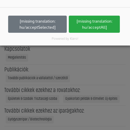
E-mail:
info@netzergroup.at
Internet:
http://www.netzergroup.at
[missing translation:
[missing translation:
hu/acceptSelected]
hu/acceptAll]
Cégprofil
Megjelenítés
Powered by Klaro!
Kapcsolatok
Megjelenítés
Publikációk:
További publikációk a vállalattól / szerzőtől
További cikkek ezekhez a rovatokhoz:
Épületek & Szobák: Tisztasági szoba
Gyakorlati példák & Elmélet: Új építés
További cikkek ezekhez az iparágakhoz:
Gyógyszeripar / Biotechnológia