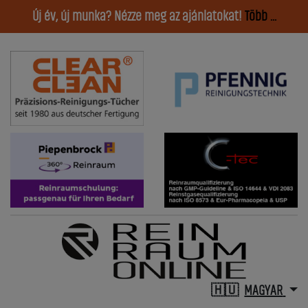
Új év, új munka? Nézze meg az ajánlatokat!
Több ...
MAGYAR