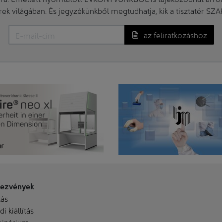
erek világában. És jegyzékünkből megtudhatja, kik a tisztatér SZ
az feliratkozáshoz
ezvények
tás
i kiállítás
inárium