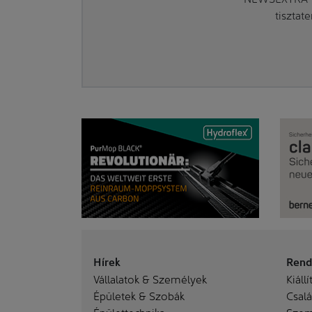
tisztat
Hírek
Rend
Vállalatok & Személyek
Kiállí
Épületek & Szobák
Család
Épülettechnika
Szem