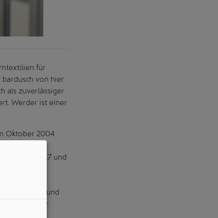
mtextilien für
t bardusch von hier
h als zuverlässiger
rt. Werder ist einer
 Im Oktober 2004
lschaft für
den Jahren 2017 und
artikel- und
ei rund 40
s der Pharma- und
giene auch der
xtilien und