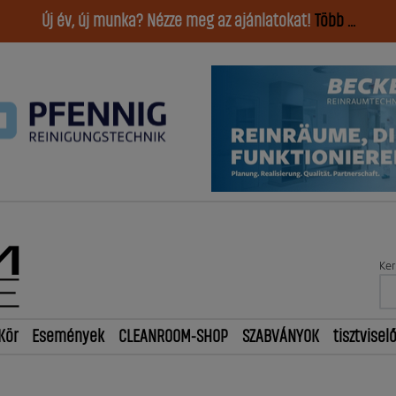
Új év, új munka? Nézze meg az ajánlatokat!
Több ...
Ker
Kör
Események
CLEANROOM-SHOP
SZABVÁNYOK
tisztvisel