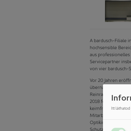
A bardusch-Filiale i
hochsensible Bereic
aus professionelles
Servicepartner insb
von vier bardusch-
Vor 20 Jahren eröf
übernahm der Textil
Reinraumsysteme (G
Infor
2018 folgte der Bau
keimfreier Reinrau
Itt láthato
Mitarbeiter, die jä
Optikindustrie aufb
Schutz der Produkt