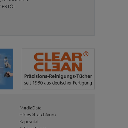
AKÉRTŐI.
MediaData
Hírlevél-archívum
Kapcsolat
Adatvédelem