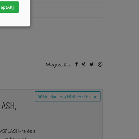
ceptAll]
jubileum
Megosztás:
Betekintés a HÍRLEVELEK-be
LASH,
EWSFLASH-ra és a
mi történik a