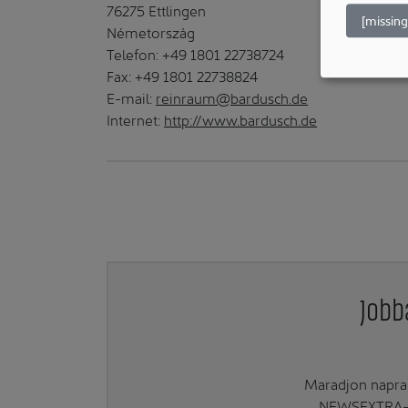
76275 Ettlingen
[missing
Németország
Telefon: +49 1801 22738724
Fax: +49 1801 22738824
E-mail:
reinraum@bardusch.de
Internet:
http://www.bardusch.de
Jobb
Maradjon naprak
NEWSEXTRA-ra