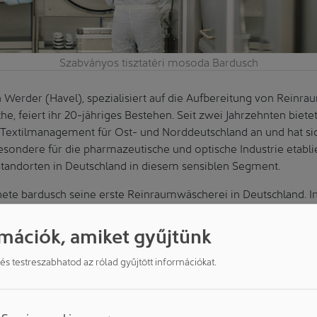
Szabványos tisztatéri mosoda Bardusch
n Werder (Havel), spezialisiert auf die Aufbereitung von Reinrau
he, feiert ihr 20-jähriges Bestehen. Seit zwei Jahrzehnten biete
 Textilmanagement für Ost- und Norddeutschland an und hat sic
esondere für die pharmazeutische und optische Industrie etablie
Standorten in Deutschland in diesem sensiblen Segment.
fnete bardusch seine erste Reinraumwäscherei in Deutschland.
dienstleister den Standort in Werder an der Havel von der Gesel
RS) und modernisierte ihn in den Folgejahren umfassend. In 
mációk, amiket gyűjtünk
 einer neuen Halle, um der steigenden Kundennachfrage nach p
mbekleidung gerecht zu werden. Heute arbeiten in der Wäscher
d és testreszabhatod az rólad gyűjtött információkat.
hrlich bis zu 550 Tonnen Reinraumtextilien für Unternehmen au
ereiten. In diesen hochtechnisierten Bereichen ist neben der Hy
e vor Umwelteinflüssen von großer Bedeutung. Die Reinraumte