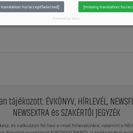
 translation: hu/acceptSelected]
[missing translation: hu/ac
További cikkek ezekhez a rovatokhoz:
Vállalatok & Személyek: 
Powered by Klaro!
an tájékozott: ÉVKÖNYV, HÍRLEVÉL, NEWSF
NEWSEXTRA és SZAKÉRTŐI JEGYZÉK
ész, és iratkozzon fel havi e-mail hírlevelünkre, valamint a N
. Emellett nyomtatott ÉVKÖNYVÜNKBŐL is tájékozódhat arról, 