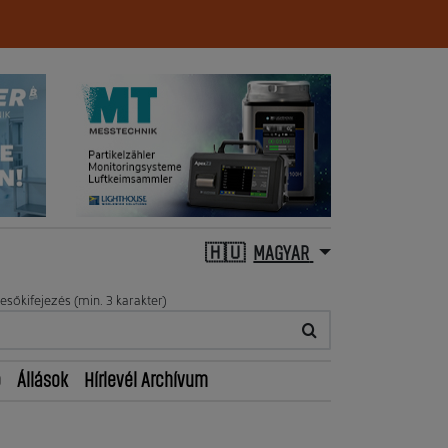
MAGYAR
esőkifejezés (min. 3 karakter)
ő
Állások
Hírlevél Archívum