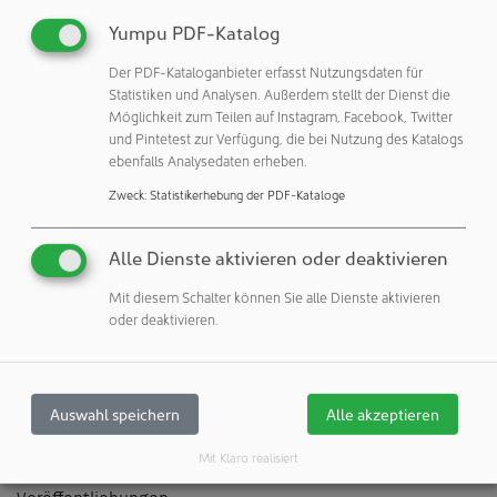
modern eingerichtet und entsprechen dem Stand der
Yumpu PDF-Katalog
Technik.
Der PDF-Kataloganbieter erfasst Nutzungsdaten für
Die Firma ist GMP zertifiziert, anerkannt nach § 14.4 und §
Statistiken und Analysen. Außerdem stellt der Dienst die
Möglichkeit zum Teilen auf Instagram, Facebook, Twitter
67 AMG. Das QS-System wird gelobt wegen seiner
und Pintetest zur Verfügung, die bei Nutzung des Katalogs
Zuverlässigkeit. Bekannt und geschätzt ist HHAC wegen
ebenfalls Analysedaten erheben.
der hohen fachlichen Kompetenz, der Termintreue und
Zweck
:
Statistikerhebung der PDF-Kataloge
der Qualität der Ergebnisse sowie der Beratung der
Kunden in allen Fragen zu den Services.
Alle Dienste aktivieren oder deaktivieren
Der Sitz der HHAC Dr. Heusler GmbH ist Stutensee bei
Mit diesem Schalter können Sie alle Dienste aktivieren
Karlsruhe.
oder deaktivieren.
HHAC Labor Dr. Heusler GmbH
76297 Stutensee
Auswahl speichern
Alle akzeptieren
Deutschland
Mit Klaro realisiert