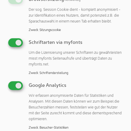
Auftragslabor in Süddeutschland zählt das Labor heute zu
Der sog. Session Cookie dient - komplett anonymisiert -
den renommiertesten Dienstleistern für chemisch-
zur Identifikation eines Nutzers, damit potenziell z.B. die
physikalische Untersuchungen von Arzneimitteln und
Sparachauswahl in einem neuen Tab erhalten bleibt.
deren Rohstoffe in Europa und führt unter anderem die
Zweck
:
Sitzungscookie
Analytik zur Freigabe von Fertigarzneimitteln sowie
Stabilitätsprüfungen durch.
Schriftarten via myfonts
Um die Lizensierung unserer Schriftaren zu gewährleisten
In den vergangenen Jahrzehnten konnten dabei
misst myfonts Seitenaufrufe und überträgt Daten zu
Erfahrungen mit über 400 verschiedenen Wirk- und
myfonts.net.
Hilfsstoffen, darunter auch Betäubungsmittel und
Zweck
:
Schriftendarstellung
hochwirksame Substanzen wie z.B. Zytostatika, in den
unterschiedlichsten Darreichungsformen gesammelt und
Google Analytics
an Kunden in der Pharmabranche weitergegeben werden.
it über 30 langjährigen und zuverlässigen Mitarbeiter
Wir erfassen anonymisierte Daten für Statistiken und
Analysen. Mit diesen Daten können wir zum Beispiel die
werden hierbei die Fachbereiche Analytik für die Chargen-
Besucherzahlen messen, feststellen wie gut der Nutzer
Freigabe, Stabilitätsprüfungen, Methodenentwicklung und
mit der Seite zurecht kommt und diese dementsprechend
-validierung, Methodentransfer und -verifizierung,
optimieren.
wissenschaftliche und technische Beratung sowie
Zweck
:
Besucher-Statistiken
Consulting abgedeckt. Die Labore sind großzügig und