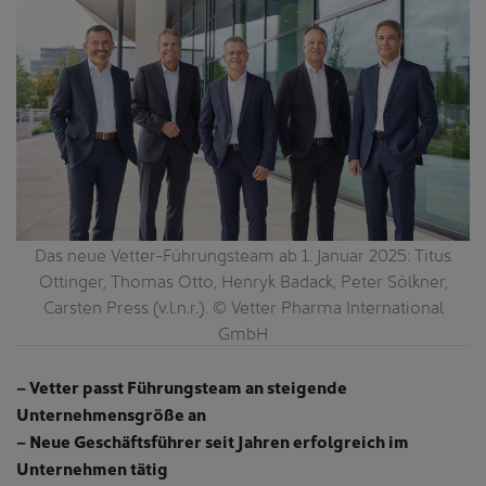
Das neue Vetter-Führungsteam ab 1. Januar 2025: Titus
Ottinger, Thomas Otto, Henryk Badack, Peter Sölkner,
Carsten Press (v.l.n.r.). © Vetter Pharma International
GmbH
– Vetter passt Führungsteam an steigende
Unternehmensgröße an
– Neue Geschäftsführer seit Jahren erfolgreich im
Unternehmen tätig