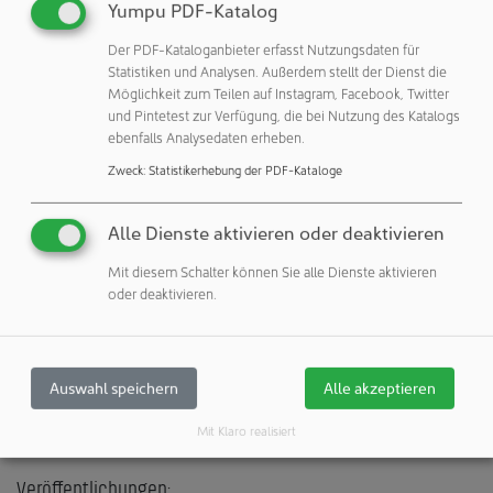
Projektmanagement. Er ist seit 2002 Geschäftsführer.
Yumpu PDF-Katalog
Peter Sölkner, seit 2008 in der Geschäftsführung tätig, setzt
Der PDF-Kataloganbieter erfasst Nutzungsdaten für
seinen Fokus weiterhin auf die Unternehmensentwicklung
Statistiken und Analysen. Außerdem stellt der Dienst die
und den globalen Vertrieb.
Möglichkeit zum Teilen auf Instagram, Facebook, Twitter
und Pintetest zur Verfügung, die bei Nutzung des Katalogs
Vetter trägt mit der Erweiterung der Geschäftsführung
ebenfalls Analysedaten erheben.
dem hohen Stellenwert und der steigenden Bedeutung
Zweck
:
Statistikerhebung der PDF-Kataloge
der einzelnen Bereiche für die weitere erfolgreiche
Entwicklung Rechnung und unterstreicht die Rolle des
Alle Dienste aktivieren oder deaktivieren
Familienunternehmens als wachsendes, globales
Unternehmen.
Mit diesem Schalter können Sie alle Dienste aktivieren
oder deaktivieren.
Vetter Pharma International GmbH
Auswahl speichern
Alle akzeptieren
88212 Ravensburg
Deutschland
Mit Klaro realisiert
Veröffentlichungen: