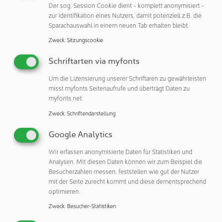
Der sog. Session Cookie dient - komplett anonymisiert -
Bereiche. Neben dem Finanz- und Rechnungswesen war
zur Identifikation eines Nutzers, damit potenziell z.B. die
er bereits für Risikomanagement, Versicherungswesen und
Sparachauswahl in einem neuen Tab erhalten bleibt.
das Controlling zur Steuerung der Geschäftsprozesse
Zweck
:
Sitzungscookie
verantwortlich. Titus Ottinger ist seit 2004 bei Vetter tätig.
Schriftarten via myfonts
Carsten Press komplettiert das neue Geschäftsführungs-
Team. Er verantwortet die Bereiche Supply Chain
Um die Lizensierung unserer Schriftaren zu gewährleisten
Management und Human Resources. Bisher war er als
misst myfonts Seitenaufrufe und überträgt Daten zu
myfonts.net.
Senior Vice President Global Sales Organization & Supply
Chain Management für die globale Vertriebs- und Supply
Zweck
:
Schriftendarstellung
Chain-Organisation sowie für das Produktmanagement
Google Analytics
und Marketing zuständig. Carsten Press ist seit 2009 im
Unternehmen.
Wir erfassen anonymisierte Daten für Statistiken und
Analysen. Mit diesen Daten können wir zum Beispiel die
Thomas Otto und Peter Sölkner setzen ihre erfolgreiche
Besucherzahlen messen, feststellen wie gut der Nutzer
Führungsverantwortung im Unternehmen fort. Unter ihrer
mit der Seite zurecht kommt und diese dementsprechend
Leitung hat sich Vetter extrem dynamisch entwickelt.
optimieren.
Thomas Otto verantwortet wie bisher die Bereiche
Zweck
:
Besucher-Statistiken
Produktion/Technik und Technischer Service/Internes