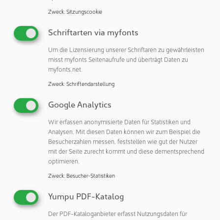
werden. Dazu plant der Pharmadienstleister in den
Zweck
:
Sitzungscookie
kommenden Jahren bis zu 2.000 zusätzliche Arbeitsplätze
vor Ort zu schaffen.
Schriftarten via myfonts
Geschäftsführer Thomas Otto: „Deutschland und im
Um die Lizensierung unserer Schriftaren zu gewährleisten
Speziellen das Saarland hat sich für uns nach strenger
misst myfonts Seitenaufrufe und überträgt Daten zu
Abwägung als der Standort mit den besten
myfonts.net.
Voraussetzungen für die Ausweitung unserer
Zweck
:
Schriftendarstellung
kommerziellen Kapazitäten herausgestellt. Zusätzlich zu
den unverändert bestehenden und weiter wachsenden
Google Analytics
Kompetenzen und Kapazitäten an unseren Standorten in
Wir erfassen anonymisierte Daten für Statistiken und
und um Ravensburg können wir so unser Angebot noch
Analysen. Mit diesen Daten können wir zum Beispiel die
einmal erweitern. Und wir übernehmen Verantwortung für
Besucherzahlen messen, feststellen wie gut der Nutzer
Patienten und Kunden weltweit, die sich auf unser hohes
mit der Seite zurecht kommt und diese dementsprechend
optimieren.
Qualitätsniveau verlassen.”
Zweck
:
Besucher-Statistiken
Strategischer Ausbau des Entwicklungsstandorts USA
Yumpu PDF-Katalog
Die positive Marktentwicklung wirkt sich auch auf den
Der PDF-Kataloganbieter erfasst Nutzungsdaten für
Vetter-Standort in Skokie, Illinois, aus. Dieser ist wie die