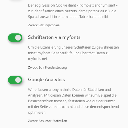
Ausführungen in korrosionsbeständigem Edelstahl.
Der sog. Session Cookie dient - komplett anonymisiert -
zur Identifikation eines Nutzers, damit potenziell z.B. die
Der Drehspannriegel GN 516 wiederum eignet sich überall
Sparachauswahl in einem neuen Tab erhalten bleibt.
dort, wo es um dichte, vibrationssichere Verriegelungen
Zweck
:
Sitzungscookie
geht. Bei GN 516 wird die Drehbewegung nach 90 Grad
nicht beendet, sondern anschließend in einen linearen Hub
Schriftarten via myfonts
des Riegels umgesetzt und so ein hoher Anpressweg –
Um die Lizensierung unserer Schriftaren zu gewährleisten
beispielsweise in Kombination mit einer elastischen
misst myfonts Seitenaufrufe und überträgt Daten zu
Dichtung – realisiert.
myfonts.net.
Eine andere Option für eine vibrationsfeste Schließung
Zweck
:
Schriftendarstellung
basiert auf dem Push-to-Turn-Prinzip: Das Bedienelement
Google Analytics
in Form von Hebel, Knebel oder Rändelgriff arretiert in der
Endlage und sperrt sich selbstständig. Durch Drücken in
Wir erfassen anonymisierte Daten für Statistiken und
radialer Richtung löst man diese Sperre und kann die 90-
Analysen. Mit diesen Daten können wir zum Beispiel die
Besucherzahlen messen, feststellen wie gut der Nutzer
Grad-Drehung ausführen.
mit der Seite zurecht kommt und diese dementsprechend
optimieren.
Zweck
:
Besucher-Statistiken