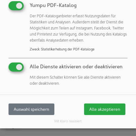
Yumpu PDF-Katalog
Otto Ganter GmbH & Co. KG
Triberger Straße 3
Der PDF-Kataloganbieter erfasst Nutzungsdaten für
78120 Furtwangen
Statistiken und Analysen. Außerdem stellt der Dienst die
Deutschland
Möglichkeit zum Teilen auf Instagram, Facebook, Twitter
und Pintetest zur Verfügung, die bei Nutzung des Katalogs
Telefon: +49 7723 65070
ebenfalls Analysedaten erheben.
Telefax: +49 7723 4659
Zweck
:
Statistikerhebung der PDF-Kataloge
eMail:
info@ganternorm.com
Internet:
http://www.ganternorm.com
Alle Dienste aktivieren oder deaktivieren
Unternehmensprofil
Mit diesem Schalter können Sie alle Dienste aktivieren
oder deaktivieren.
zeigen
Kontakte
zeigen
Auswahl speichern
Alle akzeptieren
Reinraum-Shop
Mit Klaro realisiert
zeigen