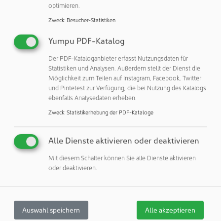
optimieren.
UNIMOTION GmbH / UNIMOTION
Zweck
:
Besucher-Statistiken
65510 Idstein
Yumpu PDF-Katalog
Deutschland
Der PDF-Kataloganbieter erfasst Nutzungsdaten für
Statistiken und Analysen. Außerdem stellt der Dienst die
Veröffentlichungen:
Möglichkeit zum Teilen auf Instagram, Facebook, Twitter
Weitere Veröffentlichungen dieses Unternehmens / Autors
und Pintetest zur Verfügung, die bei Nutzung des Katalogs
ebenfalls Analysedaten erheben.
Weitere Artikel zu diesen Rubriken:
Zweck
:
Statistikerhebung der PDF-Kataloge
Gebäude & Räume: Norm-, Bedienteile, Ventile, Verbinder, ...
Alle Dienste aktivieren oder deaktivieren
Teilen:
Mit diesem Schalter können Sie alle Dienste aktivieren
oder deaktivieren.
Blick in die NEWSLETTER
Auswahl speichern
Alle akzeptieren