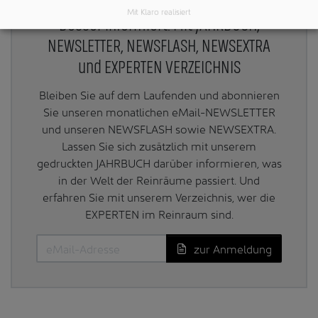
Mit Klaro realisiert
Besser informiert: Mit JAHRBUCH,
NEWSLETTER, NEWSFLASH, NEWSEXTRA
und EXPERTEN VERZEICHNIS
Bleiben Sie auf dem Laufenden und abonnieren
Sie unseren monatlichen eMail-NEWSLETTER
und unseren NEWSFLASH sowie NEWSEXTRA.
Lassen Sie sich zusätzlich mit unserem
gedruckten JAHRBUCH darüber informieren, was
in der Welt der Reinräume passiert. Und
erfahren Sie mit unserem Verzeichnis, wer die
EXPERTEN im Reinraum sind.
zur Anmeldung