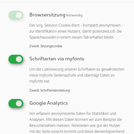
Halbleiterherstellung, Pharmazie oder Medizintechnik, wo
selbst kleinste Partikel die Produkte erheblich beschädigen
Browsersitzung
Notwendig
können oder gar unbrauchbar machen.
Der sog. Session Cookie dient - komplett anonymisiert -
zur Identifikation eines Nutzers, damit potenziell z.B. die
Diese Zertifizierung stellt sicher, dass die Verwendung der
Sparachauswahl in einem neuen Tab erhalten bleibt.
Positioniereinheiten die strengen Sauberkeitsstandards,
die in kritischen Fertigungsprozessen erforderlich sind,
Zweck
:
Sitzungscookie
nicht beeinträchtigt. Es erweitert auch ihre Anwendbarkeit
Schriftarten via myfonts
in fortschrittlichen Technologiesektoren, die eine präzise
Umgebungskontrolle und hohe Präzision erfordern.
Um die Lizensierung unserer Schriftaren zu gewährleisten
misst myfonts Seitenaufrufe und überträgt Daten zu
Mit dieser Zertifizierung unterstreicht UNIMOTION sein
myfonts.net.
Engagement für Produktdetails und seine Fähigkeit, die
Zweck
:
Schriftendarstellung
anspruchsvollen Anforderungen der modernen Industrie
zu erfüllen. Die Zertifizierung stellt sicher, dass die CTL-
Google Analytics
Lineareinheiten die höchsten Sauberkeitsstandards
Wir erfassen anonymisierte Daten für Statistiken und
einhalten, die für sensible und präzise Positionierungen in
Analysen. Mit diesen Daten können wir zum Beispiel die
Rein- und Sauberräumen erforderlich sind.
Besucherzahlen messen, feststellen wie gut der Nutzer
mit der Seite zurecht kommt und diese dementsprechend