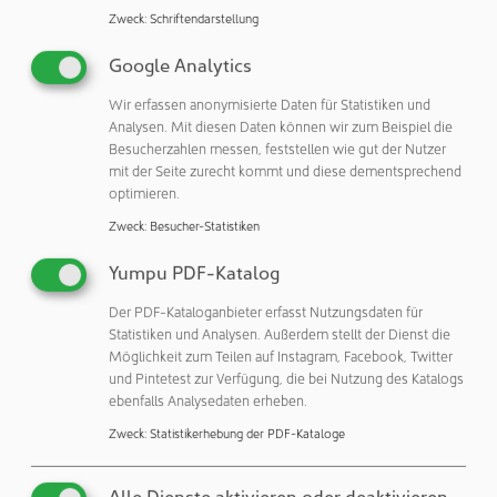
Zweck
:
Schriftendarstellung
steigt die Nachfrage nach reinraumtauglichen Materialien
ständig. Angesichts dessen fordert der Markt zunehmend
Google Analytics
eine praktische und zuverlässige Methode zur Bewertung
der Reinheitseigenschaften aller verwendeten Materialien.
Wir erfassen anonymisierte Daten für Statistiken und
Analysen. Mit diesen Daten können wir zum Beispiel die
Reinheitstauglichkeit und Reinraumtauglichkeit sind
Besucherzahlen messen, feststellen wie gut der Nutzer
wesentliche technische Leistungsmerkmale.
mit der Seite zurecht kommt und diese dementsprechend
optimieren.
Treffen Sie die Reinraum Experten des Trespa-Teams und
gewinnen Sie Einblicke in unsere weltweiten Aktivitäten
Zweck
:
Besucher-Statistiken
und Referenzen.
Yumpu PDF-Katalog
Kemmlit
Der PDF-Kataloganbieter erfasst Nutzungsdaten für
Statistiken und Analysen. Außerdem stellt der Dienst die
KEMMLIT steht für Qualität “Made in Germany” und ist als
Möglichkeit zum Teilen auf Instagram, Facebook, Twitter
Tochter der KEMMLER Unternehmensgruppe Marktführer
und Pintetest zur Verfügung, die bei Nutzung des Katalogs
im Bereich der HPL Verarbeitung in Deutschland.
ebenfalls Analysedaten erheben.
Zweck
:
Statistikerhebung der PDF-Kataloge
Sie bietet mit ihren Spezialisten für Ihre Kunden ein
Rundum-Sorglos-Paket für individuelle Interiorlösungen
nach GMP und ISO. Das reicht von der Erstberatung über
Alle Dienste aktivieren oder deaktivieren