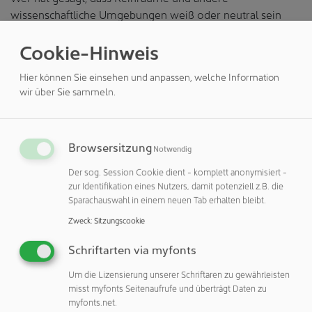
wissenschaftliche Umgebungen weiß oder neutral sein
sollten? Eine einzigartige Farbpalette für ultimative
Cookie-Hinweis
Gestaltungsfreiheit für TopLab®VERTICAL und
TopLab®PLUS vereinen höchste und einzigartige
Hier können Sie einsehen und anpassen, welche Information
funktionale Eigenschaften mit einer attraktiven und
wir über Sie sammeln.
zeitlosen Palette inspirierender Farben. Neben der
gestalterischen Freiheit ist aber auch die grundlegende
funktionale Eignung für Reinräume von entscheidender
Bedeutung.
Browsersitzung
Notwendig
Der sog. Session Cookie dient - komplett anonymisiert -
Trespa® TopLab® ist eines der wenigen HPL-
zur Identifikation eines Nutzers, damit potenziell z.B. die
Kompaktmaterialien mit einer umfassenden Fraunhofer
Sparachauswahl in einem neuen Tab erhalten bleibt.
IPA-Zertifizierung im Rahmen des Programms für
Zweck
:
Sitzungscookie
reinraumtaugliche Materialien. In vielen Branchen (z. B.
Pharma, Halbleiter-, Medizinprodukte-, Optik- oder
Schriftarten via myfonts
Displayherstellung) müssen immer mehr Produkte unter
hochsauberen Bedingungen hergestellt werden. Da schon
Um die Lizensierung unserer Schriftaren zu gewährleisten
misst myfonts Seitenaufrufe und überträgt Daten zu
geringste Verunreinigungen im Produktionsprozess zu
myfonts.net.
schwerwiegenden Fehlern und Verlusten führen können,