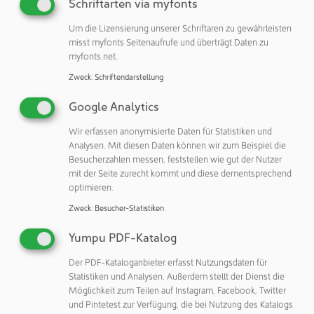
Schriftarten via myfonts
markierte Proteine und sogar Membranproteine
ermöglicht – dank innovativer NativeMP™ Technologie in
Um die Lizensierung unserer Schriftaren zu gewährleisten
Kooperation mit Cube Biotech.
misst myfonts Seitenaufrufe und überträgt Daten zu
myfonts.net.
Besuchen Sie Analytik Jena am Stand 2243 und erleben Sie,
Zweck
:
Schriftendarstellung
wie Analytik Jena mit intelligenten
Automatisierungslösungen Forschung effizienter,
Google Analytics
nachhaltiger und zukunftsorientiert gestaltet.
Wir erfassen anonymisierte Daten für Statistiken und
Weitere Themen im Fokus
Analysen. Mit diesen Daten können wir zum Beispiel die
Besucherzahlen messen, feststellen wie gut der Nutzer
– Protein Purification: Stündliche Live-Demos mit IMCS-
mit der Seite zurecht kommt und diese dementsprechend
optimieren.
Tips
– NGS-Workcell: Next-Generation Sequencing als Top-
Zweck
:
Besucher-Statistiken
Thema am Stand No. 2243
Yumpu PDF-Katalog
– Nachhaltigkeit: Low-Volume Pipetting mit CyBio FeliX
und keramischen Tips
Der PDF-Kataloganbieter erfasst Nutzungsdaten für
– Cell Assays: CyBio FeliX im Sicherheitswerkbank-Setup
Statistiken und Analysen. Außerdem stellt der Dienst die
für Zellassay-Anwendungen
Möglichkeit zum Teilen auf Instagram, Facebook, Twitter
und Pintetest zur Verfügung, die bei Nutzung des Katalogs