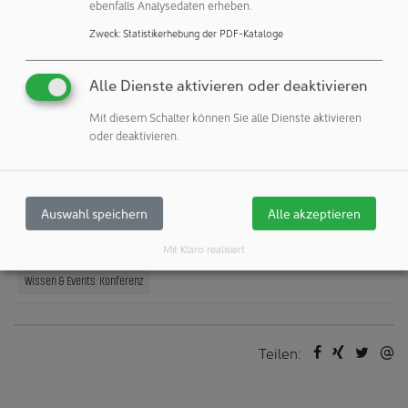
ebenfalls Analysedaten erheben.
Zweck
:
Statistikerhebung der PDF-Kataloge
Weitere Informationen
Alle Dienste aktivieren oder deaktivieren
Analytik Jena GmbH+Co. KG
07745 Jena
Mit diesem Schalter können Sie alle Dienste aktivieren
oder deaktivieren.
Deutschland
Veröffentlichungen:
Auswahl speichern
Alle akzeptieren
Weitere Veröffentlichungen dieses Unternehmens / Autors
Mit Klaro realisiert
Weitere Artikel zu diesen Rubriken:
Wissen & Events: Konferenz
Teilen: