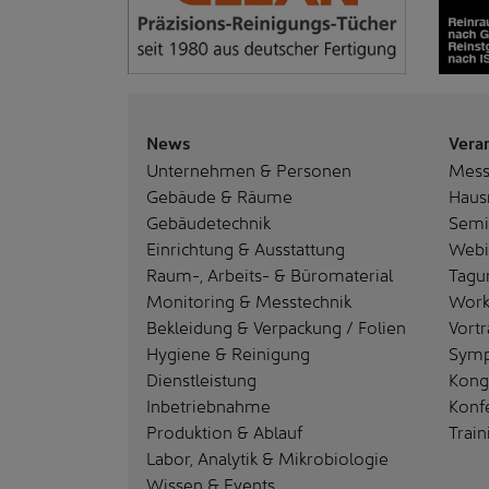
News
Vera
Unternehmen & Personen
Mes
Gebäude & Räume
Haus
Gebäudetechnik
Semi
Einrichtung & Ausstattung
Webi
Raum-, Arbeits- & Büromaterial
Tagu
Monitoring & Messtechnik
Work
Bekleidung & Verpackung / Folien
Vortr
Hygiene & Reinigung
Sym
Dienstleistung
Kong
Inbetriebnahme
Konf
Produktion & Ablauf
Train
Labor, Analytik & Mikrobiologie
Wissen & Events