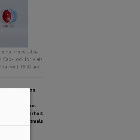
 eine irreversible
 Cap-Lock for Vials
ation with RFID and
d Hersteller von
dem CDMO
indikation vor.
atientensicherheit
 in Paris erstmals