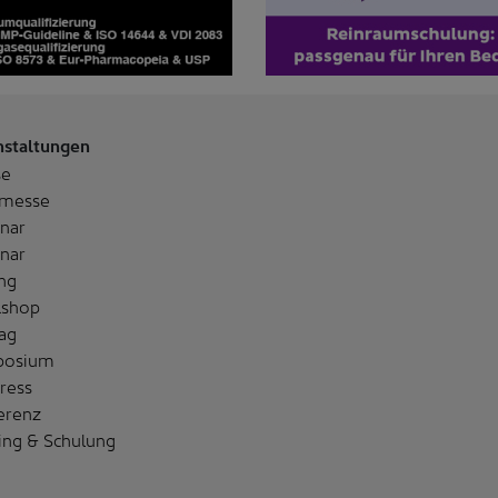
nstaltungen
se
messe
nar
nar
ng
shop
ag
posium
ress
erenz
ing & Schulung