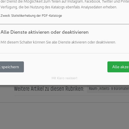
der Dienst die Möglichkeit zum Teilen auf Instagram, Facebook, Twitter und Pinte
Verfügung, die bei Nutzung des Katalogs ebenfalls Analysedaten erheben.
Zweck
:
Statistikerhebung der PDF-Kataloge
st für alle gängigen Vialgrößen adaptierbar und unterstützt Phar
r Produkte vom Abfüllprozess bis zur Anwendung beim Patienten
nation aus eindeutiger Erstöffnungsanzeige und digitaler Funkti
Alle Dienste aktivieren oder deaktivieren
heit und digitale Mehrwerte innovativ verbinden lassen. Somit g
Mit diesem Schalter können Sie alle Dienste aktivieren oder deaktivieren.
Verpackungslösung überzeugende Antworten auf steigende Anf
Transparenz und Automatisierung entlang der Pharma Supply Ch
 speichern
Alle akze
Veröffentlichungen:
Weitere Veröffentlichungen dieses Unternehmens 
Mit Klaro realisiert
Weitere Artikel zu diesen Rubriken:
Raum-, Arbeits- & Büromateria