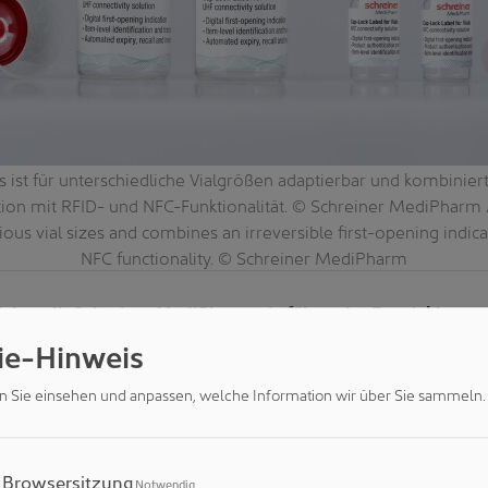
s ist für unterschiedliche Vialgrößen adaptierbar und kombiniert
tion mit RFID- und NFC-Funktionalität. © Schreiner MediPharm /
rious vial sizes and combines an irreversible first-opening indic
NFC functionality. © Schreiner MediPharm
ials stellt Schreiner MediPharm, ein führender Entwickler un
onslabels für die Healthcare Industrie, in Kooperation mit 
ie-Hinweis
e neuartige Lösung zur analogen und digitalen Erstöffnungs
ert zentrale Herausforderungen rund um Produktintegrität, P
n Sie einsehen und anpassen, welche Information wir über Sie sammeln.
g von Primärpackmitteln und wurde im Rahmen der Pharmapack
Browsersitzung
Notwendig