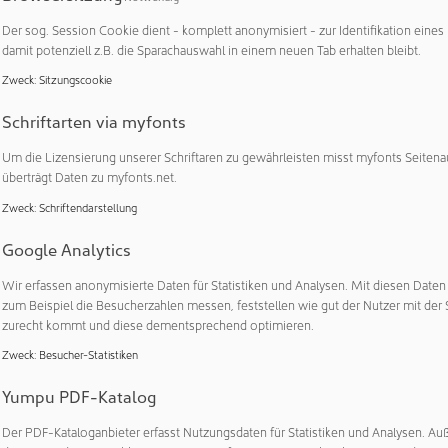
Primärcontainern ist ein wichtiger Faktor für eine sichere pharm
 Vials stoßen Flip-Off-Kappen an ihre Grenzen, da Manipulatio
Der sog. Session Cookie dient - komplett anonymisiert - zur Identifikation eines
ichzeitig steigen die Anforderungen an digitale Lösungen, um 
damit potenziell z.B. die Sparachauswahl in einem neuen Tab erhalten bleibt.
iter zu automatisieren und transparenter zu gestalten. Vor di
Zweck
:
Sitzungscookie
m in Kooperation mit OECHSLERhealth, einem globalen Industr
Schriftarten via myfonts
 eine innovative Cap-Lock Lösung speziell für Vials entwickelt.
Um die Lizensierung unserer Schriftaren zu gewährleisten misst myfonts Seitena
 von Schreiner MediPharm basiert auf einem besonderen, neua
überträgt Daten zu myfonts.net.
ffnungsanzeige. Eine von OECHSLERhealth konzipierte Kunststof
Zweck
:
Schriftendarstellung
ufgesetzt und verzahnt sich fest mit der Flip-Off-Kappe. Da Kap
r aufweisen, lässt sich das Label von Schreiner MediPharm ei
Google Analytics
fnen wird das Cap-Lock Label irreversibel zerstört, die Erstöffn
emerktes Wiederaufsetzen der Kappe nicht möglich.
Wir erfassen anonymisierte Daten für Statistiken und Analysen. Mit diesen Date
zum Beispiel die Besucherzahlen messen, feststellen wie gut der Nutzer mit der 
herungsfunktion hinaus eröffnet Cap-Lock für Vials vielfältige d
zurecht kommt und diese dementsprechend optimieren.
n das Label integrierter RFID-Chip ermöglicht die digitale Erstö
Zweck
:
Besucher-Statistiken
einzelner Vials auf Unit Level. Dadurch können bereits geöffne
t und Prozesse im Medikamentenmanagement, etwa im Kranken
Yumpu PDF-Katalog
Zusätzlich erlaubt die Integration einer NFC-Funktionalität die e
Der PDF-Kataloganbieter erfasst Nutzungsdaten für Statistiken und Analysen. Au
er Smartphone und leistet damit einen wichtigen Beitrag zum 