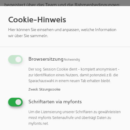
begeistert über das Team und die Rahmenbedingungen:
„Das fünfjährige Jubiläum unseres Standorts in Dorfen ist
Cookie-Hinweis
nicht nur ein Meilenstein, sondern auch ein spannender
Ausgangspunkt für unsere Zukunft. Mit dem Anbau, den
Hier können Sie einsehen und anpassen, welche Information
wir gerade umsetzen, schaffen wir die Grundlagen für
wir über Sie sammeln.
weiteres Wachstum und Innovation. Unser
hochmotiviertes Team ist bereit, die Herausforderungen
der nächsten Jahre anzugehen.“
Browsersitzung
Notwendig
Bereits mitten im Jubiläumsjahr, im Mai 2024, setzten
Der sog. Session Cookie dient - komplett anonymisiert -
Roland Schreiner und Erich Pably gemeinsam mit
zur Identifikation eines Nutzers, damit potenziell z.B. die
politischen Vertretern den ersten Spatenstich für einen
Sparachauswahl in einem neuen Tab erhalten bleibt.
Anbau. Damit wird die Produktionsfläche um fast 2.000
Zweck
:
Sitzungscookie
Quadratmeter vergrößert. Der Anbau schafft so mehr
Platz für zusätzliche Maschinen, erweiterte Sozialräume,
Schriftarten via myfonts
optimierte Wareneingangs- und -ausgangsbereiche sowie
Um die Lizensierung unserer Schriftaren zu gewährleisten
neue Farblager und -labore. Ein neues Regallager mit
misst myfonts Seitenaufrufe und überträgt Daten zu
einem modernen fahrerlosen Transportsystem (FTS) wird
myfonts.net.
zudem die Effizienz steigern und die Abläufe weiter