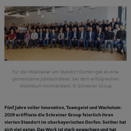
em
Für die Mitarbeiter am Standort Dorfen gab es eine
er
gemeinsame Jubiläumsfeier: bei dem erfolgreichen
Wachstum hochverdient. © Schreiner Group
d
Fünf Jahre voller Innovation, Teamgeist und Wachstum:
2019 eröffnete die Schreiner Group feierlich ihren
vierten Standort im oberbayerischen Dorfen. Seither hat
sich viel getan. Das Werk ist stark gewachsen und hat