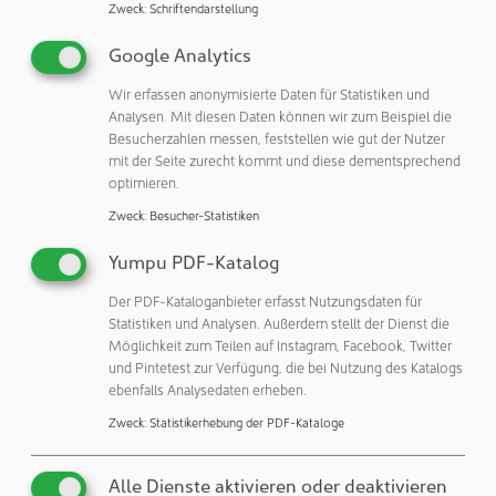
Zweck
:
Schriftendarstellung
optimieren.
Google Analytics
„Aufgrund des Anbaus sind wir ständig auf der Suche nach
engagierten Mitarbeitern, um unser Team weiter zu
Wir erfassen anonymisierte Daten für Statistiken und
verstärken und die Erfolgsgeschichte von Dorfen
Analysen. Mit diesen Daten können wir zum Beispiel die
Besucherzahlen messen, feststellen wie gut der Nutzer
fortzuschreiben“, betont Erich Pably. Mit diesem Fokus auf
mit der Seite zurecht kommt und diese dementsprechend
Wachstum und Innovation ist die Schreiner Group bereit,
optimieren.
ihre Position als führendes Unternehmen in der Branche
Zweck
:
Besucher-Statistiken
weiter auszubauen und dabei Hightech-Lösungen für ihre
Kunden zu bieten. Das fünfjährige Jubiläum in Dorfen ist
Yumpu PDF-Katalog
nicht nur ein Grund zum Feiern, sondern auch ein
spannender Auftakt für die kommenden Jahre.
Der PDF-Kataloganbieter erfasst Nutzungsdaten für
Statistiken und Analysen. Außerdem stellt der Dienst die
Möglichkeit zum Teilen auf Instagram, Facebook, Twitter
und Pintetest zur Verfügung, die bei Nutzung des Katalogs
Schreiner Group GmbH & Co. KG
ebenfalls Analysedaten erheben.
85764 Oberschleißheim
Zweck
:
Statistikerhebung der PDF-Kataloge
Deutschland
Alle Dienste aktivieren oder deaktivieren