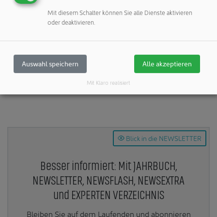
Veröffentlichungen:
Mit diesem Schalter können Sie alle Dienste aktivieren
Weitere Veröffentlichungen dieses Unternehmens / Autors
oder deaktivieren.
Weitere Artikel zu diesen Rubriken:
Unternehmen & Personen: Jubiläum
Auswahl speichern
Alle akzeptieren
Mit Klaro realisiert
Teilen:
Blick in die NEWSLETTER
Besser informiert: Mit JAHRBUCH,
NEWSLETTER, NEWSFLASH, NEWSEXTRA
und EXPERTEN VERZEICHNIS
Bleiben Sie auf dem Laufenden und abonnieren