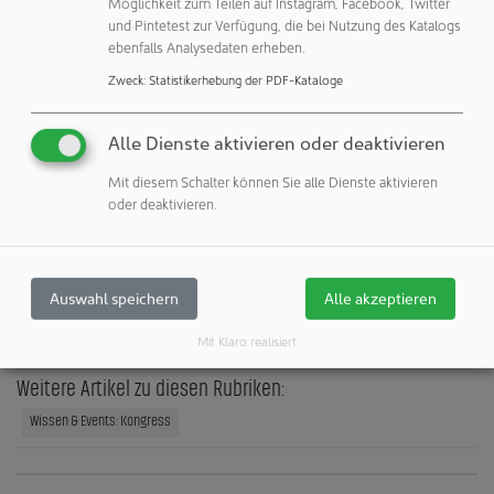
sehen wir ein enormes Marktpotenzial, da die
Möglichkeit zum Teilen auf Instagram, Facebook, Twitter
und Pintetest zur Verfügung, die bei Nutzung des Katalogs
Glasflaschen, Ampullen oder Spritzen, die zur
ebenfalls Analysedaten erheben.
Verabreichung von flüssigen Parenteralen wie etwa Infu-
Zweck
:
Statistikerhebung der PDF-Kataloge
sionen notwendig sind, vor der Befüllung absolut keimfrei
sein müssen.“
Alle Dienste aktivieren oder deaktivieren
Mit diesem Schalter können Sie alle Dienste aktivieren
SÜDPACK Medica AG
oder deaktivieren.
6341 Baar
Schweiz
Auswahl speichern
Alle akzeptieren
Veröffentlichungen:
Mit Klaro realisiert
Weitere Veröffentlichungen dieses Unternehmens / Autors
Weitere Artikel zu diesen Rubriken:
Wissen & Events: Kongress