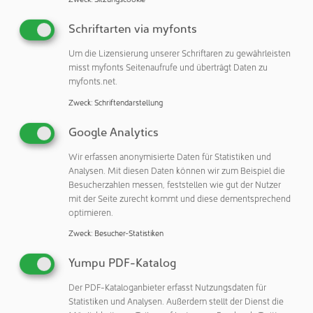
unsere nachhaltigen Produktentwicklungen und unsere
Expertise als einer der führenden Anbieter von sterilen
Schriftarten via myfonts
Verpackungslösungen in Europa vorzustellen.“
Um die Lizensierung unserer Schriftaren zu gewährleisten
misst myfonts Seitenaufrufe und überträgt Daten zu
Leistungsfähiger Anbieter mit hohem
myfonts.net.
Qualitätsversprechen
Zweck
:
Schriftendarstellung
Um den erhöhten Bedarf nach Folien und Beuteln zu
Google Analytics
decken, die sich an verschiedenen Stellen der
Wertschöpfungskette in der Pharmaindustrie verwenden
Wir erfassen anonymisierte Daten für Statistiken und
lassen, hat die SÜDPACK MEDICA bereits in den letzten
Analysen. Mit diesen Daten können wir zum Beispiel die
Jahren verstärkt in Schlauchbeutel- und 3-Rand-
Besucherzahlen messen, feststellen wie gut der Nutzer
Siegelbeutel-Anlagen investiert. Derzeit ist man am
mit der Seite zurecht kommt und diese dementsprechend
optimieren.
französischen Standort in Coulmer dabei, die Reinraum-
Produktionsfläche unter ISO 7 Bedingungen zu
Zweck
:
Besucher-Statistiken
verdoppeln. Thomas Freis, Geschäftsführer von SÜDPACK
Yumpu PDF-Katalog
Medica: „Insbesondere bei Transport- bzw.
Prozessverpackungen, die zum Transport von Reinraum
Der PDF-Kataloganbieter erfasst Nutzungsdaten für
zu Reinraum oder bis zur Anwendung eingesetzt werden,
Statistiken und Analysen. Außerdem stellt der Dienst die