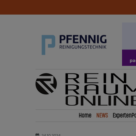
Home
NEWS
ExpertenPo
24.10.2024