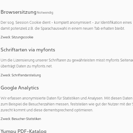
e eingereichten Verpackungslösungen anhand eines streng ger
Browsersitzung
Notwendig
rfahrens in den Kategorien, in denen die Verpackungslösung a
us richtet sich dabei auf ganzheitlich durchdachte, wegweisend
Der sog. Session Cookie dient - komplett anonymisiert - zur Identifikation eines
damit potenziell z.B. die Sparachauswahl in einem neuen Tab erhalten bleibt.
n, und zwar unabhängig vom gewählten Packstoff. Erst bei der
ehmenden Firmen, ob ihr Konzept gewonnen hat.
Zweck
:
Sitzungscookie
harmaGuard® so besonders?
Schriftarten via myfonts
Um die Lizensierung unserer Schriftaren zu gewährleisten misst myfonts Seitena
, Leiter Business Development und R&D SÜDPACK MEDICA: „Du
überträgt Daten zu myfonts.net.
olypropylen steht das Gesamtkonzept für eine einfache, effekti
nd ist somit ein signifikanter Beitrag zur Kreislaufwirtschaft i
Zweck
:
Schriftendarstellung
 einer Sphera-LCA zufolge im Vergleich zu den üblicherweise
Google Analytics
s PVC/PVdC und Aluminium eine deutlich reduzierte Klimawirku
inen geringeren Energie- und Wasserverbrauch auf.“
Wir erfassen anonymisierte Daten für Statistiken und Analysen. Mit diesen Date
zum Beispiel die Besucherzahlen messen, feststellen wie gut der Nutzer mit der 
t aus dem Hause SÜDPACK MEDICA punktet zudem durch seine 
zurecht kommt und diese dementsprechend optimieren.
dungsverhalten, seine gute Verarbeitbarkeit auf Standardverpa
Zweck
:
Besucher-Statistiken
 Siegelfenster als herkömmliches Polypropylen. Ein weiterer Vor
elung ist ohne zusätzliche Siegellacke möglich – das führt zu 
Yumpu PDF-Katalog