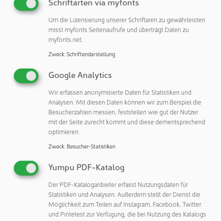
Schriftarten via myfonts
„Als CDMO ist es unsere Aufgabe, unsere Kunden dabei zu
Um die Lizensierung unserer Schriftaren zu gewährleisten
unterstützen, innovative Ideen in lebenswichtige
misst myfonts Seitenaufrufe und überträgt Daten zu
Biopharmazeutika zu übertragen. Patienten mit seltenen
myfonts.net.
und schweren Krankheiten sind auf die Therapien
Zweck
:
Schriftendarstellung
angewiesen, die wir gemeinsam entwickeln und
herstellen. Dieses Projekt ist darum nicht nur eine
Google Analytics
Investition in unsere Infrastruktur: Es ist ein elementarer
Wir erfassen anonymisierte Daten für Statistiken und
Bestandteil unserer Arbeit, nachhaltig Nutzen für unsere
Analysen. Mit diesen Daten können wir zum Beispiel die
Kunden und ihre Patienten zu stiften und die Verfügbarkeit
Besucherzahlen messen, feststellen wie gut der Nutzer
von Therapeutika in Deutschland und weltweit
mit der Seite zurecht kommt und diese dementsprechend
sicherzustellen. Mit der neuen Puffer-Medien-Station
optimieren.
steigern wir unsere operative Exzellenz, um flexibel auf
Zweck
:
Besucher-Statistiken
die wachsenden Anforderungen unserer Kunden zu
reagieren. Zudem stellen wir ein ergonomischeres
Yumpu PDF-Katalog
Arbeitsumfeld für unsere Mitarbeitenden sicher und
Der PDF-Kataloganbieter erfasst Nutzungsdaten für
sorgen dafür, dass unser Standort zukunftsfähig bleibt“,
Statistiken und Analysen. Außerdem stellt der Dienst die
ergänzt Christiane Bardroff, Chief Operating Officer von
Möglichkeit zum Teilen auf Instagram, Facebook, Twitter
Rentschler Biopharma.
und Pintetest zur Verfügung, die bei Nutzung des Katalogs