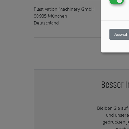
PlastiVation Machinery GmbH
80935 München
Deutschland
Auswahl
Besser i
Bleiben Sie au
und unsere
gedruckten J
erfahr