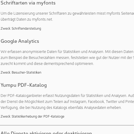
ernehmens in den kommenden Wochen weiterentwickeln, um d
Schriftarten via myfonts
die Erfolgsstory PlastiVation weiterschreiben zu können“, sagt
Um die Lizensierung unserer Schriftaren zu gewährleisten misst myfonts Seitena
r PlastiVation Machinery GmbH. Das 2021 gegründete Unterneh
überträgt Daten zu myfonts.net.
n Investor, einem Investmentfonds aus Luxemburg, an Tederic 
Zweck
:
Schriftendarstellung
tümer überführt. „Dieser Schritt bietet uns die Basis, den bish
es global agierenden Maschinenbauers fortzusetzen. Er spiege
Google Analytics
 die Wertschätzung für unsere Entwicklung von einem Start-u
Wir erfassen anonymisierte Daten für Statistiken und Analysen. Mit diesen Date
blierten Unternehmen in der Kunststoffindustrie wider“, sagt St
zum Beispiel die Besucherzahlen messen, feststellen wie gut der Nutzer mit der 
ndiges Unternehmen der Tederic Gruppe übernimmt PlastiVation
zurecht kommt und diese dementsprechend optimieren.
isherigen Vertriebsgebieten Deutschland, Österreich und der S
Zweck
:
Besucher-Statistiken
 NEO series‘ in Benelux.
Yumpu PDF-Katalog
cker
Der PDF-Kataloganbieter erfasst Nutzungsdaten für Statistiken und Analysen. Au
rfügt über 25 Jahre Erfahrung im Vertriebsmanagement im DA
der Dienst die Möglichkeit zum Teilen auf Instagram, Facebook, Twitter und Pinte
nt in der Kunststoffindustrie und kennt die Bedürfnisse von Ku
Verfügung, die bei Nutzung des Katalogs ebenfalls Analysedaten erheben.
nchen genau. Seit Sommer 2023 war er Vice President Sales bei
Zweck
:
Statistikerhebung der PDF-Kataloge
Alle Dienste aktivieren oder deaktivieren