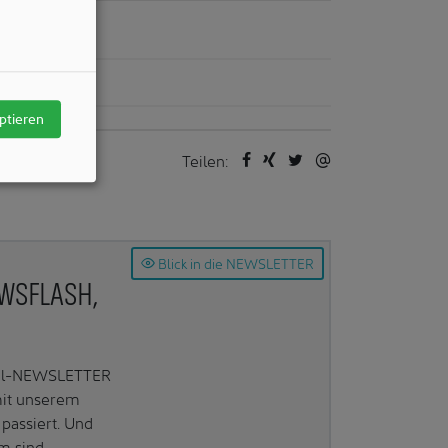
/ Autors
Unternehmen
ptieren
Teilen:
Blick in die NEWSLETTER
EWSFLASH,
Mail-NEWSLETTER
mit unserem
passiert. Und
m sind.