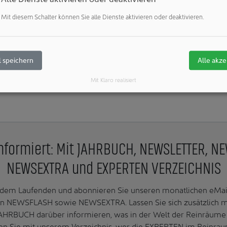
Mit diesem Schalter können Sie alle Dienste aktivieren oder deaktivieren.
Veröffentlichungen:
Weitere Veröffentlichungen dieses Unternehmens 
Weitere Artikel zu diesen Rubriken:
Unternehmen & Personen: 
 speichern
Alle akze
Mit Klaro realisiert
nformiert: Mit JAHRBUCH, NEWSLETTER, N
NEWSEXTRA und EXPERTEN VERZEICHNIS
f dem Laufenden und abonnieren Sie unseren monatlichen e
n NEWSFLASH sowie NEWSEXTRA. Lassen Sie sich zusätzlich 
AHRBUCH darüber informieren, was in der Welt der Reinräume 
en Sie mit unserem Verzeichnis, wer die EXPERTEN im Reinrau