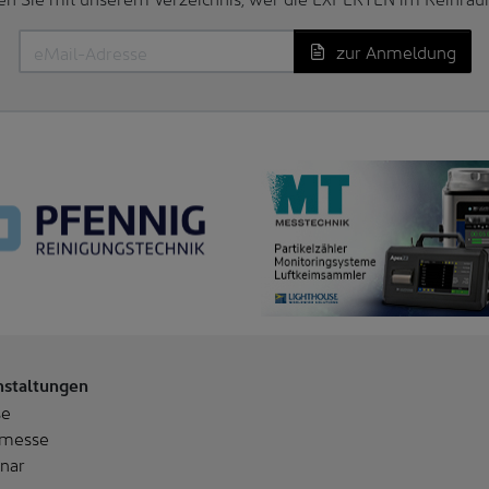
zur Anmeldung
nstaltungen
se
messe
nar