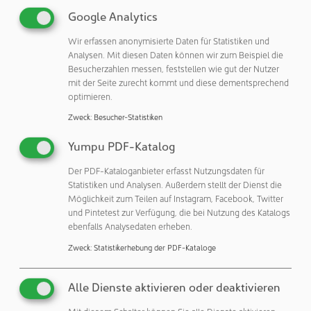
luftgetragene Partikel mit einer maximalen Größe von 0,5
Google Analytics
µm vorhanden sein dürfen. 1 µm entspricht einem
Wir erfassen anonymisierte Daten für Statistiken und
Tausendstel Millimeter. Ein paar Vergleiche, um hier einen
Analysen. Mit diesen Daten können wir zum Beispiel die
Eindruck zur Größe zu bekommen: durchschnittlich 60 µm
Besucherzahlen messen, feststellen wie gut der Nutzer
Menschenhaar, 5 µm ein Staubpartikel, 0,5 µm bis 2 µm ein
mit der Seite zurecht kommt und diese dementsprechend
Bakterium. Bei einem Reinraum zählt aber nicht nur die
optimieren.
definierte Konzentration der Schwebpartikel, sondern es
Zweck
:
Besucher-Statistiken
geht auch darum reinheitsrelevante Parameter wie
Temperatur, Feuchte und Druck auf den Punkt genau
Yumpu PDF-Katalog
regeln zu können. Dieses hohe Maß an Kontrolle erfordert
Der PDF-Kataloganbieter erfasst Nutzungsdaten für
spezielles Know-how und viel Erfahrung im Umgang mit
Statistiken und Analysen. Außerdem stellt der Dienst die
Reinraumtechnik. So ist auch die Luftwechselrate in einem
Möglichkeit zum Teilen auf Instagram, Facebook, Twitter
ISO-Klasse 8 Reinraum beträchtlich: Pro Stunde muss die
und Pintetest zur Verfügung, die bei Nutzung des Katalogs
ebenfalls Analysedaten erheben.
gesamte Luft im Raum 10 bis 25 Mal gewechselt werden.
Nur so bleibt diese niedrige Partikelanzahl aufrecht.
Zweck
:
Statistikerhebung der PDF-Kataloge
Alle Dienste aktivieren oder deaktivieren
Mit diesem Schalter können Sie alle Dienste aktivieren