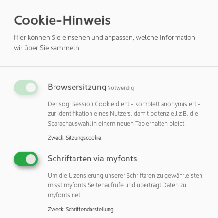
Herausforderungen.
Cookie-Hinweis
All das brachte dem Unternehmen viel Erfahrung und viel
Hier können Sie einsehen und anpassen, welche Information
Anerkennung seitens des Kunden. Dieses umfassende
wir über Sie sammeln.
Know-How garantiert der NETZER GROUP eine führende
Position in der Reinraumtechnologie.
Die Hauptabsatzmärkte der NETZER GROUP liegen derzeit
Browsersitzung
Notwendig
in der DACH-Region und Lateinamerika. Mit der Planung
Der sog. Session Cookie dient - komplett anonymisiert -
von eigenen Betriebsstätten in den wichtigsten
zur Identifikation eines Nutzers, damit potenziell z.B. die
Weltmärkten wird die NETZER GROUP zum starken
Sparachauswahl in einem neuen Tab erhalten bleibt.
Engineering-Partner – egal wo auf der Welt, egal ob für
Zweck
:
Sitzungscookie
die Pharma-, Elektronik-, Automobil- oder
Lebensmittelindustrie.
Schriftarten via myfonts
Was sind eigentlich ISO8-Reinräume?
Um die Lizensierung unserer Schriftaren zu gewährleisten
misst myfonts Seitenaufrufe und überträgt Daten zu
Es gibt in Summe neun ISO-Klassen für Reinräume. ISO8
myfonts.net.
ist die zweithöchste. Beispielsweise definiert die Klasse
Zweck
:
Schriftendarstellung
ISO8, dass pro Kubikmeter nur bis zu 3,5 Mio.