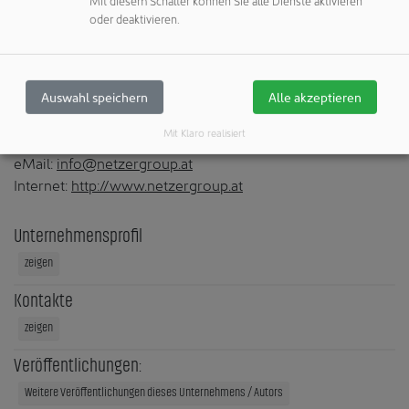
oder deaktivieren.
NETZER GROUP GmbH
Studa 14
6800 Feldkirch
Auswahl speichern
Alle akzeptieren
Österreich
Mit Klaro realisiert
Telefon: +43 5522 22818
eMail:
info@netzergroup.at
Internet:
http://www.netzergroup.at
Unternehmensprofil
zeigen
Kontakte
zeigen
Veröffentlichungen:
Weitere Veröffentlichungen dieses Unternehmens / Autors