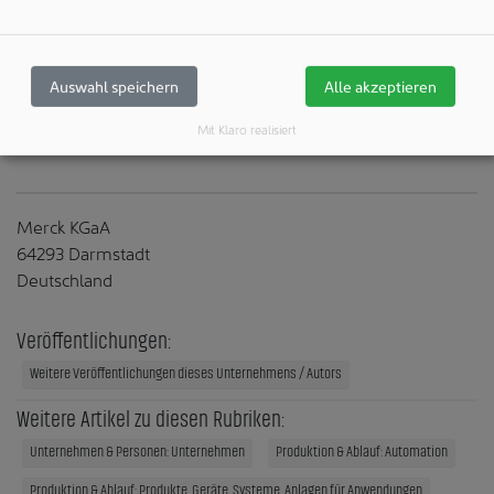
eine beschleunigte Zellkulturanalyse ermöglicht. Zugleich
ist die Partnerschaft ein weiteres Beispiel für die
Entschlossenheit des Unternehmens, zukunftsweisende
Lösungen auf dem Gebiet der Biologie anzubieten, wie es
Auswahl speichern
Alle akzeptieren
mit der jüngsten Akquisition von HUB Organoids Holding
Mit Klaro realisiert
B.V. bekräftigt hat.
Merck KGaA
64293 Darmstadt
Deutschland
Veröffentlichungen:
Weitere Veröffentlichungen dieses Unternehmens / Autors
Weitere Artikel zu diesen Rubriken:
Unternehmen & Personen: Unternehmen
Produktion & Ablauf: Automation
Produktion & Ablauf: Produkte, Geräte, Systeme, Anlagen für Anwendungen