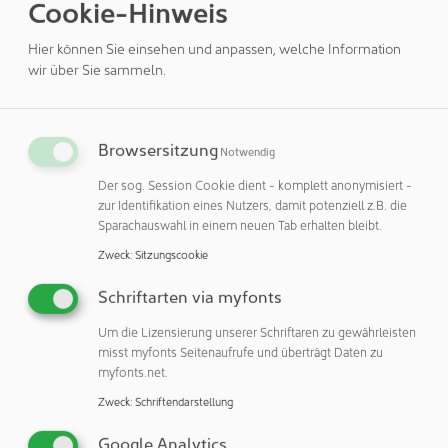
Sicherheit und Erfolgsquote bei der Entwicklung neuer
Cookie-Hinweis
Arzneimittelkandidaten erhöhen können.“
Hier können Sie einsehen und anpassen, welche Information
Ab Mitte 2025 können Kunden bei Merck entsprechende
wir über Sie sammeln.
Arbeitsstationen und Testkits bestellen. Anwendungen
werden ein breit gefächertes Spektrum an Workflows für
die Vorbereitung von Proteinproben sowie Molekül-,
Browsersitzung
Notwendig
Zell-, Biochemie- und Chemie-basierte Workflows
beinhalten, deren Einführung innerhalb der gesamten
Der sog. Session Cookie dient - komplett anonymisiert -
zur Identifikation eines Nutzers, damit potenziell z.B. die
Laufzeit der Vereinbarung erfolgen soll.
Sparachauswahl in einem neuen Tab erhalten bleibt.
„Unser Anspruch ist es, Laborautomatisierung so
Zweck
:
Sitzungscookie
zugänglich wie möglich zu machen. Zu diesem Zweck
suchen wir Partner, die unsere Vision teilen“, sagte
Schriftarten via myfonts
Jonathan Brennan-Badal, CEO von Opentrons. „Mit seinem
Um die Lizensierung unserer Schriftaren zu gewährleisten
breit gefächerten Angebot an hochwertigen Produkten für
misst myfonts Seitenaufrufe und überträgt Daten zu
die pharmazeutische Entwicklung und Herstellung nimmt
myfonts.net.
der Unternehmensbereich Life Science von Merck eine
Zweck
:
Schriftendarstellung
führende Position ein. Wir freuen uns darauf, dieses
Angebot mit unseren eigenen ausgewiesenen
Google Analytics