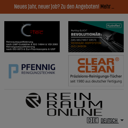
Neues Jahr, neuer Job? Zu den Angeboten!
Mehr ...
DEUTSCH