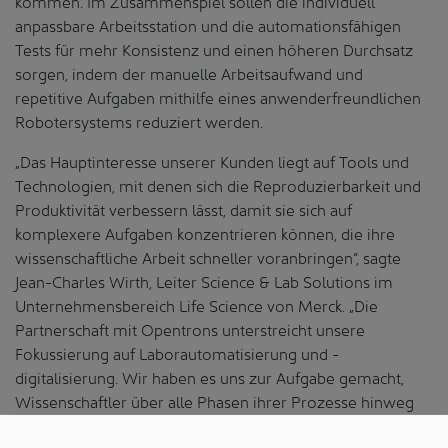
kommen. Im Zusammenspiel sollen die individuell
anpassbare Arbeitsstation und die automationsfähigen
Tests für mehr Konsistenz und einen höheren Durchsatz
sorgen, indem der manuelle Arbeitsaufwand und
repetitive Aufgaben mithilfe eines anwenderfreundlichen
Robotersystems reduziert werden.
„Das Hauptinteresse unserer Kunden liegt auf Tools und
Technologien, mit denen sich die Reproduzierbarkeit und
Produktivität verbessern lässt, damit sie sich auf
komplexere Aufgaben konzentrieren können, die ihre
wissenschaftliche Arbeit schneller voranbringen“, sagte
Jean-Charles Wirth, Leiter Science & Lab Solutions im
Unternehmensbereich Life Science von Merck. „Die
Partnerschaft mit Opentrons unterstreicht unsere
Fokussierung auf Laborautomatisierung und -
digitalisierung. Wir haben es uns zur Aufgabe gemacht,
Wissenschaftler über alle Phasen ihrer Prozesse hinweg
mit Tools zu unterstützen, mit denen sie die Effizienz,