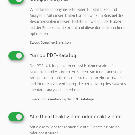
Kompetenzen auf den Gebieten Automatisierung, Service
Wir erfassen anonymisierte Daten für Statistiken und
und Support zu verbinden.“
Analysen. Mit diesen Daten können wir zum Beispiel die
Besucherzahlen messen, feststellen wie gut der Nutzer
Durch die Kombination der Automatisierungs- und
mit der Seite zurecht kommt und diese dementsprechend
Serviceexpertise von Opentrons und der starken
optimieren.
Forschung & Entwicklung, Lieferkette und leistungsfähigen
Zweck
:
Besucher-Statistiken
Qualitätssysteme von Merck werden die Partner
zuverlässige Produkte bereitstellen können, welche die
Yumpu PDF-Katalog
Forschung effizienter machen – von der Proben-
Der PDF-Kataloganbieter erfasst Nutzungsdaten für
Vorbereitung bis zur Analyse in Bereichen wie
Statistiken und Analysen. Außerdem stellt der Dienst die
Immundetektion, Proteinforschung, Enzymtechnologie,
Möglichkeit zum Teilen auf Instagram, Facebook, Twitter
Genom-Editierung, Omics-basierte Forschung,
und Pintetest zur Verfügung, die bei Nutzung des Katalogs
pharmazeutische Entwicklung, Serviceleistungen und
ebenfalls Analysedaten erheben.
Prüfung sowie Zellkultur.
Zweck
:
Statistikerhebung der PDF-Kataloge
Merck ergänzt damit sein bestehendes Angebot an
innovativen, die Produktivität biowissenschaftlicher Labore
Alle Dienste aktivieren oder deaktivieren
verbessernden Produkten, wie den Millicell® DCI Digital
Mit diesem Schalter können Sie alle Dienste aktivieren
Cell Imager, der mit seiner intuitiven Benutzeroberfläche
oder deaktivieren.