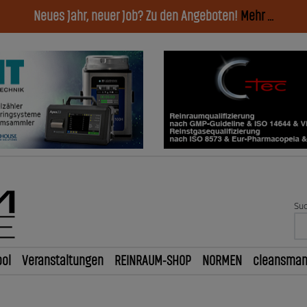
Neues Jahr, neuer Job? Zu den Angeboten!
Mehr ...
Suc
ol
Veranstaltungen
REINRAUM-SHOP
NORMEN
cleansma