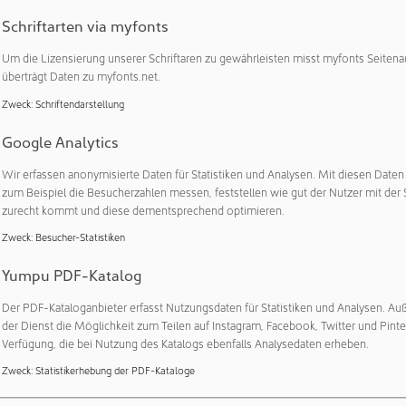
 Kompetenz in der Optimierung von Prozessen und Kosten sowie
rung globaler Lieferketten. Bei Weber Ultrasonics, einem der int
Schriftarten via myfonts
mponenten für den industriellen Einsatz von Ultraschall in d
Um die Lizensierung unserer Schriftaren zu gewährleisten misst myfonts Seitena
Fügen und Trennen von Kunststoffen und Verbundmaterialien so
überträgt Daten zu myfonts.net.
iegt ein Schwerpunkt seiner Tätigkeit in der Entwicklung und U
Zweck
:
Schriftendarstellung
nnischer Geschäftsstrategien. Darüber hinaus wird Matthias Cu
äten des Unternehmens leiten.
Google Analytics
usforderungen in der globalen Wirtschaft erfordern eine klare S
Wir erfassen anonymisierte Daten für Statistiken und Analysen. Mit diesen Date
und Kostenausrichtung,“ so Wolfgang Mangold, COO des Unter
zum Beispiel die Besucherzahlen messen, feststellen wie gut der Nutzer mit der 
zurecht kommt und diese dementsprechend optimieren.
ewinnen wir einen erfahrenen Experten, der nicht nur unsere 
d, sondern auch unsere Position als verlässlicher Lieferant stärk
Zweck
:
Besucher-Statistiken
President Commercial Management wird er maßgeblich zur Sich
Yumpu PDF-Katalog
sowie zum langfristigen Erfolg des Unternehmens beitragen.“
Der PDF-Kataloganbieter erfasst Nutzungsdaten für Statistiken und Analysen. Au
st übernimmt seine Position in einem wirtschaftlich und politis
der Dienst die Möglichkeit zum Teilen auf Instagram, Facebook, Twitter und Pinte
e zentrale Rolle dabei spielen, die Zukunft des Unternehmens
Verfügung, die bei Nutzung des Katalogs ebenfalls Analysedaten erheben.
nd, nachhaltig zu sichern. „Wir freuen uns darauf, gemeinsam 
Zweck
:
Statistikerhebung der PDF-Kataloge
rfolgsgeschichte unseres Unternehmens weiterzuschreiben“, s