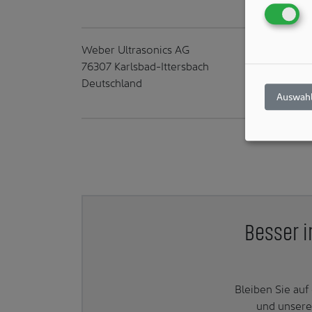
Weber Ultrasonics AG
76307 Karlsbad-Ittersbach
Deutschland
Auswahl
Besser i
Bleiben Sie au
und unsere