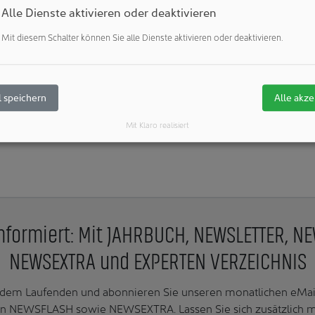
Alle Dienste aktivieren oder deaktivieren
Mit diesem Schalter können Sie alle Dienste aktivieren oder deaktivieren.
Veröffentlichungen:
Weitere Veröffentlichungen dieses Unternehmens 
Weitere Artikel zu diesen Rubriken:
Unternehmen & Personen: 
 speichern
Alle akze
Mit Klaro realisiert
nformiert: Mit JAHRBUCH, NEWSLETTER, N
NEWSEXTRA und EXPERTEN VERZEICHNIS
f dem Laufenden und abonnieren Sie unseren monatlichen e
n NEWSFLASH sowie NEWSEXTRA. Lassen Sie sich zusätzlich 