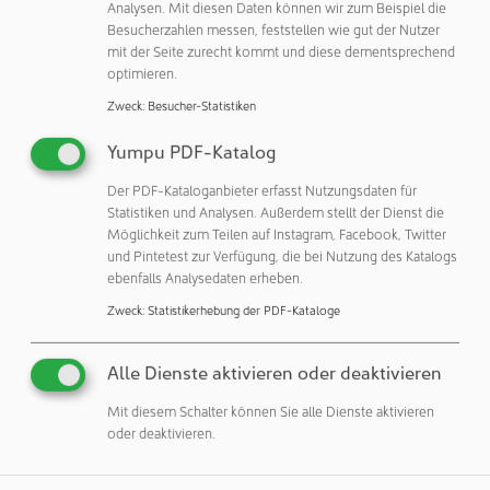
Verhaltensweisen und Moralvorstellungen fördert.
Analysen. Mit diesen Daten können wir zum Beispiel die
Besucherzahlen messen, feststellen wie gut der Nutzer
Firmenphilosophie
mit der Seite zurecht kommt und diese dementsprechend
optimieren.
Die Firmenphilosophie von Particle Measuring Systems
Zweck
:
Besucher-Statistiken
besteht darin, ein differenzierter Marktführer für das
Kontaminations-Monitoring zu sein, indem es das
Yumpu PDF-Katalog
Leistungsvermögen in der Reinraum-Herstellung durch
Der PDF-Kataloganbieter erfasst Nutzungsdaten für
Anwendung technologisch überlegener Lösungen,
Statistiken und Analysen. Außerdem stellt der Dienst die
Qualitätsansprüche und Dienstleistungen, verbessert.
Möglichkeit zum Teilen auf Instagram, Facebook, Twitter
und Pintetest zur Verfügung, die bei Nutzung des Katalogs
ebenfalls Analysedaten erheben.
Zweck
:
Statistikerhebung der PDF-Kataloge
Particle Measuring Systems Germany GmbH
Alle Dienste aktivieren oder deaktivieren
Im Tiefen See 45
64293 Darmstadt
Mit diesem Schalter können Sie alle Dienste aktivieren
Deutschland
oder deaktivieren.
Telefon: +49 351 88963850
eMail:
pmsgermany@pmeasuring.com