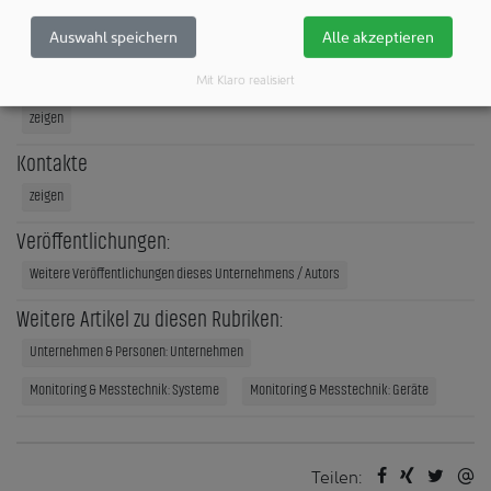
Internet:
http://www.pmeasuring.de
Auswahl speichern
Alle akzeptieren
Mit Klaro realisiert
Unternehmensprofil
zeigen
Kontakte
zeigen
Veröffentlichungen:
Weitere Veröffentlichungen dieses Unternehmens / Autors
Weitere Artikel zu diesen Rubriken:
Unternehmen & Personen: Unternehmen
Monitoring & Messtechnik: Systeme
Monitoring & Messtechnik: Geräte
Teilen: