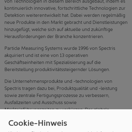
von Technologien in diesem Bereich ausgebaut, indem es
kontinuierlich innovative, fortschrittliche Technologien zur
Detektion weiterentwickelt hat. Dabei werden regelmäßig
neue Produkte in den Markt gebracht und Dienstleistungen
hinzugefügt, welche sich auf aktuelle und zukünftige
Herausforderungen der Branche konzentrieren.
Particle Measuring Systems wurde 1996 von Spectris
akquiriert und ist eine von 13 operativen
Geschäftseinheiten mit Spezialisierung auf die
Bereitstellung produktivitätssteigernder Lösungen.
Die Unternehmensprodukte und -technologien von
Spectris tragen dazu bei, Produktqualität und -leistung
sowie zentrale Fertigungsprozesse zu verbessern,
Ausfallzeiten und Ausschuss sowie
Markteinführungszeiten zu verkürzen. Der globale
Kundenstamm erstreckt sich über unterschiedliche Märkte.
Cookie-Hinweis
Spectris agiert in vier Geschäftsfeldern, welche die
Anwendungen und Branchen widerspiegelt, die sie