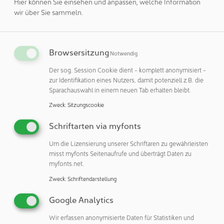
Hier können Sie einsehen und anpassen, welche Information
bedienen: Materialanalyse, Test und Messtechnik, Inline-
wir über Sie sammeln.
Instrumentierung und Industriesteuerung.
Unternehmenskultur und -werte
Browsersitzung
Notwendig
Die Unternehmenskultur ist ebenso wichtig, wie die
Der sog. Session Cookie dient - komplett anonymisiert -
Technologien, die die Führungskräfte und Techniker
zur Identifikation eines Nutzers, damit potenziell z.B. die
entwickeln. Ganz egal, ob es um den Umgang mit den
Sparachauswahl in einem neuen Tab erhalten bleibt.
Kunden, den Mitarbeitern oder den Technologien geht –
Zweck
:
Sitzungscookie
Particle Measuring Systems engagiert sich für
herausragenden, professionellen und seriösen Service.
Schriftarten via myfonts
Die Unternehmenswerte von niemals endender
Um die Lizensierung unserer Schriftaren zu gewährleisten
Innovation, Stärkung der Handlungskompetenzen,
misst myfonts Seitenaufrufe und überträgt Daten zu
myfonts.net.
absoluter Integrität, Kundenorientierung und
Leistungsbereitschaft bilden die Grundlage für das Streben
Zweck
:
Schriftendarstellung
nach Exzellenz. PMS ist stolz darauf, Teil einer so
Google Analytics
bereichernden Kultur zu sein, die auf allen Ebenen und
unter allen Umständen nichts weniger als ethische
Wir erfassen anonymisierte Daten für Statistiken und