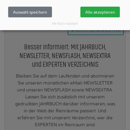
Teilen:
Auswahl speichern
Alle akzeptieren
Mit Klaro realisiert
Blick in die NEWSLETTER
Besser informiert: Mit JAHRBUCH,
NEWSLETTER, NEWSFLASH, NEWSEXTRA
und EXPERTEN VERZEICHNIS
Bleiben Sie auf dem Laufenden und abonnieren
Sie unseren monatlichen eMail-NEWSLETTER
und unseren NEWSFLASH sowie NEWSEXTRA.
Lassen Sie sich zusätzlich mit unserem
gedruckten JAHRBUCH darüber informieren, was
in der Welt der Reinräume passiert. Und
erfahren Sie mit unserem Verzeichnis, wer die
EXPERTEN im Reinraum sind.