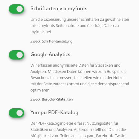
definierten Prioritäten dienen dann als Grundlage für
Schriftarten via myfonts
mögliche Verbesserungen.
Um die Lizensierung unserer Schriftaren zu gewährleisten
Busch bietet Lösungen statt Produkten an
misst myfonts Seitenaufrufe und überträgt Daten zu
myfonts.net.
Im Anschluss an die Festlegung der Anforderungen haben
Zweck
:
Schriftendarstellung
Kunden die Möglichkeit, fortzufahren und die
vorgeschlagenen Verbesserungen in Auftrag zu geben. Die
Google Analytics
Ingenieure von Busch arbeiten eng mit den Kunden
Wir erfassen anonymisierte Daten für Statistiken und
zusammen, um maßgeschneiderte Maßnahmen
Analysen. Mit diesen Daten können wir zum Beispiel die
umzusetzen. Je nach System kann dies ein Upgrade auf
Besucherzahlen messen, feststellen wie gut der Nutzer
energieeffiziente Vakuumpumpen, die Integration
mit der Seite zurecht kommt und diese dementsprechend
variabler Drehzahlantriebe, eine Verbesserung der
optimieren.
Steuerungssysteme, die Optimierung von Wartungsplänen
Zweck
:
Besucher-Statistiken
oder die Einführung digitaler Überwachungstools
beinhalten.
Yumpu PDF-Katalog
Der PDF-Kataloganbieter erfasst Nutzungsdaten für
Mit diesen Maßnahmen sollen Spitzenleistung, geringere
Statistiken und Analysen. Außerdem stellt der Dienst die
Betriebskosten und minimale Stillstandszeiten
Möglichkeit zum Teilen auf Instagram, Facebook, Twitter