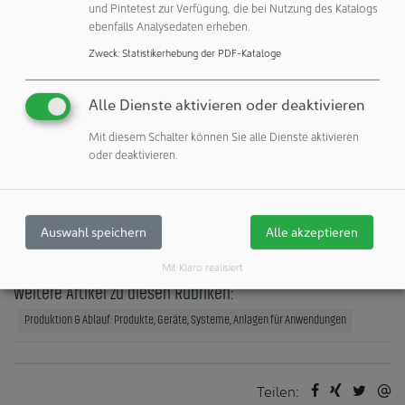
sichergestellt werden. Optionale Schulungen und
und Pintetest zur Verfügung, die bei Nutzung des Katalogs
langfristige Überwachung tragen dazu bei, diese
ebenfalls Analysedaten erheben.
Verbesserungen zu sichern, unterstützt durch das globale
Zweck
:
Statistikerhebung der PDF-Kataloge
Servicenetz von Busch.
Alle Dienste aktivieren oder deaktivieren
Busch Vacuum Solutions
Mit diesem Schalter können Sie alle Dienste aktivieren
79689 Maulburg
oder deaktivieren.
Deutschland
Veröffentlichungen:
Auswahl speichern
Alle akzeptieren
Weitere Veröffentlichungen dieses Unternehmens / Autors
Mit Klaro realisiert
Weitere Artikel zu diesen Rubriken:
Produktion & Ablauf: Produkte, Geräte, Systeme, Anlagen für Anwendungen
Teilen: