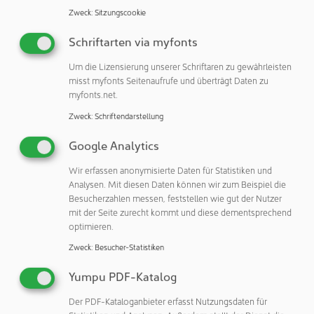
Ein sehr bemerkenswertes Exponat war auch die e-
Zweck
:
Sitzungscookie
motion 440H/160TWP combi M. Sie zog die
Aufmerksamkeit auf sich durch ihr innovatives Würfel-
Schriftarten via myfonts
Werkzeug, die es ermöglicht, auf engstem Raum
Um die Lizensierung unserer Schriftaren zu gewährleisten
hochkomplexe zweikomponentige Produkte herzustellen.
misst myfonts Seitenaufrufe und überträgt Daten zu
Diese hochleistungsfähige, vollelektrische Maschine mit
myfonts.net.
horizontalem Drehtisch produzierte Diagnosekartuschen
Zweck
:
Schriftendarstellung
unter Reinraumbedingungen. Das combi M-Design, das
den Schließbereich der Maschine teilt, ermöglicht die
Google Analytics
parallele Bedienung von zwei Formhälften, verdoppelt
dabei effizient den Ausstoß und illustriert die
Wir erfassen anonymisierte Daten für Statistiken und
Analysen. Mit diesen Daten können wir zum Beispiel die
fortschrittliche Zwei-Komponenten-Spritzgießtechnologie
Besucherzahlen messen, feststellen wie gut der Nutzer
von ENGEL. Sie ist ein Paradebeispiel für ENGELs
mit der Seite zurecht kommt und diese dementsprechend
Führungsrolle bei der Entwicklung und Herstellung von
optimieren.
Lösungen für Reinraumanwendungen, insbesondere in
Zweck
:
Besucher-Statistiken
der medizinischen und diagnostischen Industrie.
Yumpu PDF-Katalog
Zukunftsorientierte Technologien und
Kreislaufwirtschaft
Der PDF-Kataloganbieter erfasst Nutzungsdaten für