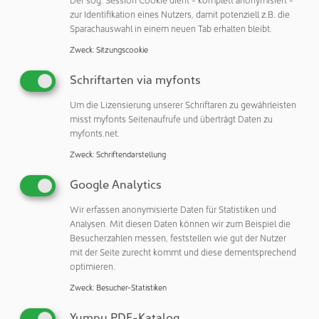
von The Futuring Alliance.
zur Identifikation eines Nutzers, damit potenziell z.B. die
Sparachauswahl in einem neuen Tab erhalten bleibt.
Jubiläumsparty und Partnernetzwerk
Zweck
:
Sitzungscookie
Ein weiterer Höhepunkt war die Jubiläumsparty im
Bambusnest, mit der die Ilmac ihr 66-jähriges Bestehen
Schriftarten via myfonts
feierte. In sommerlicher Atmosphäre nutzten
Um die Lizensierung unserer Schriftaren zu gewährleisten
Branchenexpert:innen und Entscheidungsträger:innen die
misst myfonts Seitenaufrufe und überträgt Daten zu
Gelegenheit für Networking und Kooperationen.
myfonts.net.
Der Erfolg der Messe wurde massgeblich durch die
Zweck
:
Schriftendarstellung
Unterstützung zahlreicher Partner ermöglicht. Besonders
Google Analytics
hervorzuheben sind Anton Paar (Ticketing Partner), Roche,
Siemens, Waldner, Artidis und SwissCCS (Highlight
Wir erfassen anonymisierte Daten für Statistiken und
Partner), Bruker (Sustainability Partner), Apin (Networking
Analysen. Mit diesen Daten können wir zum Beispiel die
Besucherzahlen messen, feststellen wie gut der Nutzer
Partner) sowie Mettler Toledo und IGZ (Official Partner).
mit der Seite zurecht kommt und diese dementsprechend
Für Women in Life Sciences Luminance und Women on
optimieren.
Stage. Ein grosser Dank gilt auch der Swiss Chemical
Zweck
:
Besucher-Statistiken
Society (SCS) für die Mitorganisation der Ilmac
Conference. Eine vollständige Übersicht aller Partner
Yumpu PDF-Katalog