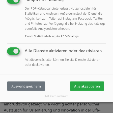
findet sich unter: www.ilmac.ch/basel/partner.
Der PDF-Kataloganbieter erfasst Nutzungsdaten für
Die digitale Plattform Ilmac 365 sorgte mit Live-Streams,
Statistiken und Analysen. Außerdem stellt der Dienst die
interaktiven Tools und App-Angebot für durchgängigen
Möglichkeit zum Teilen auf Instagram, Facebook, Twitter
und Pintetest zur Verfügung, die bei Nutzung des Katalogs
Informations- und Wissensaustausch – rund um die Uhr.
ebenfalls Analysedaten erheben.
Über 10'000 Nutzerinnen und Nutzer haben auf der
Plattform zahlreiche Interaktionen beigetragen, womit das
Zweck
:
Statistikerhebung der PDF-Kataloge
gesteigerte Interesse und die wachsende Bedeutung der
digitalen Erweiterung der Messe eindrucksvoll bestätigt
Alle Dienste aktivieren oder deaktivieren
wurde.
Mit diesem Schalter können Sie alle Dienste aktivieren
oder deaktivieren.
Ausblick: Ilmac 2026 in Lausanne – Ilmac Basel 2027 folgt
Nach dem erfolgreichen Abschluss der diesjährigen
Ausgabe blickt die Messeorganisation zuversichtlich in die
Auswahl speichern
Alle akzeptieren
Zukunft.
Mit Klaro realisiert
„In einer Zeit des ständigen Wandels hat die Ilmac 2025
eindrucksvoll gezeigt, wie wichtig echter persönlicher
Austausch für Orientierung und Innovation in der Life-