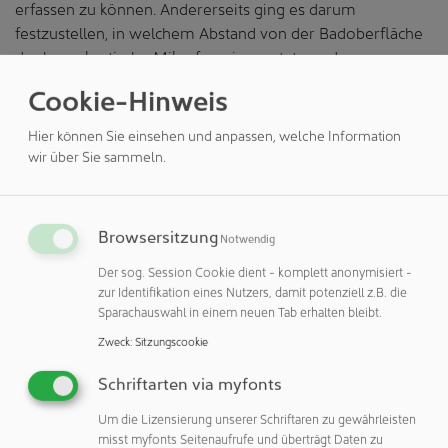
erfassen zu können. Andererseits ging es darum
festzustellen, in welchem Abstand von der Badoberfläche
das laserakustische Mikrofon eingesetzt werden muss,
damit trotz der bei zunehmender Frequenz stärker
Cookie-Hinweis
werdenden Dämpfung der Schallwellen durch die Luft
noch ein adäquates Frequenzspektrum berechnet werden
Hier können Sie einsehen und anpassen, welche Information
kann. Durch die hohe Sensitivität des laserakustischen
wir über Sie sammeln.
Mikrofons ist der Abstand vergleichbar zum
Kondensatormikrofon, das zur Messung von
niederfrequenten Ultraschall eingesetzt wird.
Browsersitzung
Notwendig
Vorteile durch kontakt- und bewegungsfreie Messung
Der sog. Session Cookie dient - komplett anonymisiert -
zur Identifikation eines Nutzers, damit potenziell z.B. die
Im Gegensatz zu Hydrophonen erfolgt die Messung mit
Sparachauswahl in einem neuen Tab erhalten bleibt.
der APM-Lösung ohne direkten Kontakt zum Medium
Zweck
:
Sitzungscookie
sowie bewegungsfrei. Dadurch ergeben sich verschiedene
Vorteile. So sind Kontaminationen der Medien durch das
Schriftarten via myfonts
Messsystem ausgeschlossen und es kann auch bei
Um die Lizensierung unserer Schriftaren zu gewährleisten
Anwendungen mit aggressiver Chemie eingesetzt werden,
misst myfonts Seitenaufrufe und überträgt Daten zu