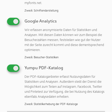
ohne das Bad zu verschmutzen oder die Messtechnik zu
myfonts.net.
beschädigen. Die bewegungsfreie Messung sorgt
Zweck
:
Schriftendarstellung
außerdem dafür, dass sie reproduzierbar und inline
durchgeführt werden kann. Darüber hinaus ermöglicht die
Google Analytics
APM-Technologie, Ultraschallfrequenz und Schalldruck
Wir erfassen anonymisierte Daten für Statistiken und
selbst durch „Wände“ hindurch zu detektieren. Sie kann
Analysen. Mit diesen Daten können wir zum Beispiel die
daher auch bei geschlossenen Reinigungs- und
Besucherzahlen messen, feststellen wie gut der Nutzer
Spülbecken, die beispielsweise beim Einsatz von
mit der Seite zurecht kommt und diese dementsprechend
Druckwechselverfahren (Vakuum-Flutreinigungsverfahren
optimieren.
wie PPC – Pulsated Pressure Cleaning) erforderlich sind,
Zweck
:
Besucher-Statistiken
sowie bei Kammerreinigungsanlagen eingesetzt werden.
Für einen schnellen und einfachen Funktionscheck der für
Yumpu PDF-Katalog
das APM-System eingesetzten laserakustischen und
Der PDF-Kataloganbieter erfasst Nutzungsdaten für
Kondensatormikrofone am Einsatzort stehen
Statistiken und Analysen. Außerdem stellt der Dienst die
entsprechende Handkalibratoren zur Verfügung.
Möglichkeit zum Teilen auf Instagram, Facebook, Twitter
und Pintetest zur Verfügung, die bei Nutzung des Katalogs
Stationäre Messung oder in Zeitintervallen – auch als
ebenfalls Analysedaten erheben.
Dienstleistung
Zweck
:
Statistikerhebung der PDF-Kataloge
Angeboten wird das Messsystem sowohl als stationäre