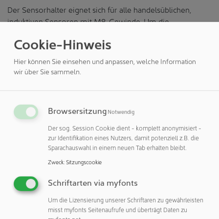
Der Sensorhalter eignet sich für alle handelsüblichen,
induktiven Sensoren mit M8-Gewinde. Um die
Nachrüstung oder den Aufbau von gesicherten
Cookie-Hinweis
Vorrichtungen noch einfacher zu machen, bietet Ganter
den Sensorhalter auch komplett samt Sensor an. Dieser
Hier können Sie einsehen und anpassen, welche Information
verfügt über einen dreipoligen M8-Stecker, lässt sich mit
wir über Sie sammeln.
10-36 Volt Gleichspannung betreiben und signalisiert per
LED sowie High Signal, wenn der Schnellspanner sicher
am Endpunkt angekommen ist.
Browsersitzung
Notwendig
Das ist dann der Fall, wenn der Kniehebel des Spanners
Der sog. Session Cookie dient - komplett anonymisiert -
den sogenannten Totpunkt überschritten hat. Die auf diese
zur Identifikation eines Nutzers, damit potenziell z.B. die
Weise implementierte Prüfroutine schließt aus, dass in
Sparachauswahl in einem neuen Tab erhalten bleibt.
teil-automatisierten oder automatisierten Anlagen
Zweck
:
Sitzungscookie
Werkstücke nicht ausreichend fixiert sind. Das wiederum
stabilisiert die Prozesse, also auch die Qualität und letztlich
Schriftarten via myfonts
die wirtschaftliche Performance eines Unternehmens.
Um die Lizensierung unserer Schriftaren zu gewährleisten
misst myfonts Seitenaufrufe und überträgt Daten zu