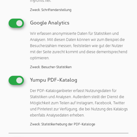
myfonts.net.
Zweck
:
Schriftendarstellung
Otto Ganter GmbH & Co. KG
Google Analytics
Triberger Straße 3
78120 Furtwangen
Wir erfassen anonymisierte Daten für Statistiken und
Analysen. Mit diesen Daten können wir zum Beispiel die
Deutschland
Besucherzahlen messen, feststellen wie gut der Nutzer
Telefon: +49 7723 65070
mit der Seite zurecht kommt und diese dementsprechend
Telefax: +49 7723 4659
optimieren.
eMail:
info@ganternorm.com
Zweck
:
Besucher-Statistiken
Internet:
http://www.ganternorm.com
Yumpu PDF-Katalog
Unternehmensprofil
Der PDF-Kataloganbieter erfasst Nutzungsdaten für
Statistiken und Analysen. Außerdem stellt der Dienst die
zeigen
Möglichkeit zum Teilen auf Instagram, Facebook, Twitter
und Pintetest zur Verfügung, die bei Nutzung des Katalogs
Kontakte
ebenfalls Analysedaten erheben.
zeigen
Zweck
:
Statistikerhebung der PDF-Kataloge
Reinraum-Shop