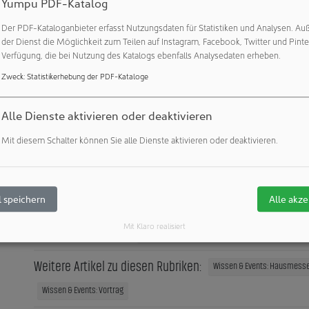
Yumpu PDF-Katalog
nd am Endtag der Veranstaltungsreihe findet eine iQ User Commun
e praktischen Bedürfnisse von Prozesstechnikerinnen bzw. -te
Der PDF-Kataloganbieter erfasst Nutzungsdaten für Statistiken und Analysen. Au
nnen bzw. bedienern ab. Am 18. Juni 2024 wird die iQ User Co
der Dienst die Möglichkeit zum Teilen auf Instagram, Facebook, Twitter und Pinte
Verfügung, die bei Nutzung des Katalogs ebenfalls Analysedaten erheben.
sucherinnen und -besucher angeboten, am 20. Juni in gleicher
Publikum.
Zweck
:
Statistikerhebung der PDF-Kataloge
n überzeugt, dass wir an diesen drei Tagen jedem Teilnehmer u
Alle Dienste aktivieren oder deaktivieren
r Kunststoffverarbeitungsbranche neue Impulse bieten können“,
Mit diesem Schalter können Sie alle Dienste aktivieren oder deaktivieren.
 speichern
Alle akze
Mit Klaro realisiert
Veröffentlichungen:
Weitere Veröffentlichungen dieses Unternehmens 
Weitere Artikel zu diesen Rubriken:
Wissen & Events: Hausmess
Wissen & Events: Vortrag