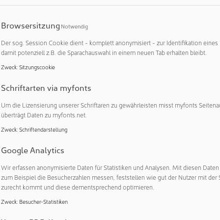
 Antworten auf brennende Fragen der Branche. Wir diskutieren, 
 erfolgreich gelingt, welche Strategien für die Implementierung
Browsersitzung
elt werden können und welche zentrale Rolle künstliche Intel
Notwendig
rd.“ Die Teilnehmerinnen und Teilnehmer können vor allem über
Der sog. Session Cookie dient - komplett anonymisiert - zur Identifikation eines
n und Erkenntnissen bereits umgesetzter Projekte in Unterneh
damit potenziell z.B. die Sparachauswahl in einem neuen Tab erhalten bleibt.
Zweck
:
Sitzungscookie
rn konkrete Beispiele aus der Praxis
Schriftarten via myfonts
tungstage verteilt, bietet das Programm eine abwechslungsrei
icken und praktischen Anwendungen. Ein wesentlicher Bestandtei
Um die Lizensierung unserer Schriftaren zu gewährleisten misst myfonts Seitena
men: Kunststoffverarbeiter, die erfolgreich digitale Lösungen i
überträgt Daten zu myfonts.net.
, werden aus erster Hand über ihre Erfahrungen zu berichten. 
Zweck
:
Schriftendarstellung
 die digitale Produktionswelt für alle Teilnehmerinnen und Teil
en. „Uns ist es wichtig zu vermitteln, dass die Digitalisierung f
Google Analytics
t“, betont Hannes Zach, Vertriebsleiter für Digital Solutions be
Wir erfassen anonymisierte Daten für Statistiken und Analysen. Mit diesen Date
rden am 19. Juni 2024 zu hören sein, in Kombination mit Fachv
zum Beispiel die Besucherzahlen messen, feststellen wie gut der Nutzer mit der 
ausgewählten Stationen im Werk St. Valentin erhalten die Besuc
zurecht kommt und diese dementsprechend optimieren.
le, die ENGEL-Lösungen in Bereichen wie Abmusterung, Produk
Zweck
:
Besucher-Statistiken