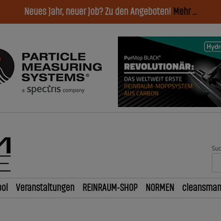
Neues Jahr, neuer Job? Zu den Angeboten!
Mehr ...
Suc
ol
Veranstaltungen
REINRAUM-SHOP
NORMEN
cleansma