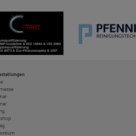
nstaltungen
se
messe
nar
nar
ng
shop
ag
posium