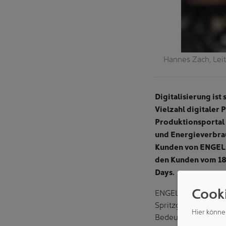
 Visual
Hannes Zach, Leit
Digitalisierung ist
Vielzahl digitaler
Produktionsportal 
und Energieverbrau
Kunden von ENGEL 
den Kunden vom 18.
Days.
Cook
ENGEL ist ein Vorre
Spritzgießbranche. H
Hier könne
Bedeutung der Verans