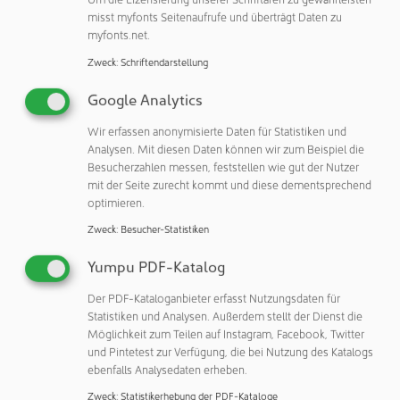
überflüssig gewordene Experiment, jeder eingesparte Tag
misst myfonts Seitenaufrufe und überträgt Daten zu
nützt also Patient*innen und Firmen gleichermaßen.
myfonts.net.
Zweck
:
Schriftendarstellung
Aus der Industrie wurde auch eine neue Herausforderung
an die TU-Gruppe herangetragen. „Bisher haben wir uns ja
Google Analytics
vor allem mit Prozessen beschäftigt, bei denen
Wir erfassen anonymisierte Daten für Statistiken und
Mikroorganismen eine Rolle spielen“, erklärt Peter
Analysen. Mit diesen Daten können wir zum Beispiel die
Neubauer. „Es gibt aber auch ein großes Interesse an
Besucherzahlen messen, feststellen wie gut der Nutzer
ähnlichen Verfahren für Zellkulturen.“ Genau damit wird
mit der Seite zurecht kommt und diese dementsprechend
sich seine Arbeitsgruppe künftig am Forschungszentrum
optimieren.
Si-M beschäftigen, in dem TU Berlin und Charité –
Zweck
:
Besucher-Statistiken
Universitätsmedizin Berlin kooperieren.
Yumpu PDF-Katalog
Ein weiterer Schwerpunkt wird die Entwicklung eines
Daten-Marktplatzes für die Biotechnologie-Branche sein:
Der PDF-Kataloganbieter erfasst Nutzungsdaten für
Statistiken und Analysen. Außerdem stellt der Dienst die
Welche Informationen muss man bei einem Experiment
Möglichkeit zum Teilen auf Instagram, Facebook, Twitter
erfassen, damit es sich reproduzieren lässt? Wie muss
und Pintetest zur Verfügung, die bei Nutzung des Katalogs
man die Daten darstellen und anderen anbieten, damit
ebenfalls Analysedaten erheben.
diese sie nachvollziehen und nutzen können? Auch in
Zweck
:
Statistikerhebung der PDF-Kataloge