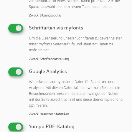
zur Identifikation eines Nutzers, damit potenziell z.B. die
– das reduziert Schließgeräusche und verhindert, dass
Sparachauswahl in einem neuen Tab erhalten bleibt.
Metall auf Metall trifft. Die Fixierung der Magnetelemente
Zweck
:
Sitzungscookie
erfolgt per Langloch oder Durchloch. Der Magnet ist nach
oben oder seitlich orientiert – kombiniert mit passenden
Schriftarten via myfonts
Anschlagsblechen wird man so fast jeder
Um die Lizensierung unserer Schriftaren zu gewährleisten
Montagesituation gerecht. Übrigens helfen die verzinkten
misst myfonts Seitenaufrufe und überträgt Daten zu
Anschlagsbleche auch dann, wenn Klappen oder Türen aus
myfonts.net.
nichtmagnetischen Materialien bestehen. GN 4470 eignet
Zweck
:
Schriftendarstellung
sich auch als Verschluss von Schiebetüren. Das
Zusammenwirken von Magnet- und Anschlagsteilen kann
Google Analytics
im Online-Shop von Ganter per 3D-Darstellung verifiziert
Wir erfassen anonymisierte Daten für Statistiken und
und konfiguriert werden.
Analysen. Mit diesen Daten können wir zum Beispiel die
Besucherzahlen messen, feststellen wie gut der Nutzer
mit der Seite zurecht kommt und diese dementsprechend
optimieren.
Zweck
:
Besucher-Statistiken
Otto Ganter GmbH & Co. KG
Triberger Straße 3
Yumpu PDF-Katalog
78120 Furtwangen