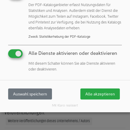
Der PDF-Kataloganbieter erfasst Nutzungsdaten für
Deutschland
Statistiken und Analysen. Außerdem stellt der Dienst die
Telefon: +49 7723 65070
Möglichkeit zum Teilen auf Instagram, Facebook, Twitter
Telefax: +49 7723 4659
und Pintetest zur Verfügung, die bei Nutzung des Katalogs
eMail:
info@ganternorm.com
ebenfalls Analysedaten erheben.
Internet:
http://www.ganternorm.com
Zweck
:
Statistikerhebung der PDF-Kataloge
Unternehmensprofil
Alle Dienste aktivieren oder deaktivieren
zeigen
Mit diesem Schalter können Sie alle Dienste aktivieren
oder deaktivieren.
Kontakte
zeigen
Reinraum-Shop
Auswahl speichern
Alle akzeptieren
zeigen
Mit Klaro realisiert
Veröffentlichungen:
Weitere Veröffentlichungen dieses Unternehmens / Autors