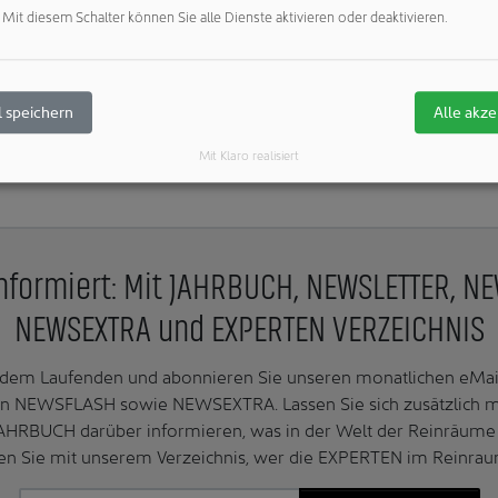
Mit diesem Schalter können Sie alle Dienste aktivieren oder deaktivieren.
Weitere Artikel zu diesen Rubriken:
Labor, Analytik & Mikrobiolog
 speichern
Alle akze
Mit Klaro realisiert
nformiert: Mit JAHRBUCH, NEWSLETTER, N
NEWSEXTRA und EXPERTEN VERZEICHNIS
f dem Laufenden und abonnieren Sie unseren monatlichen e
n NEWSFLASH sowie NEWSEXTRA. Lassen Sie sich zusätzlich 
AHRBUCH darüber informieren, was in der Welt der Reinräume 
en Sie mit unserem Verzeichnis, wer die EXPERTEN im Reinrau