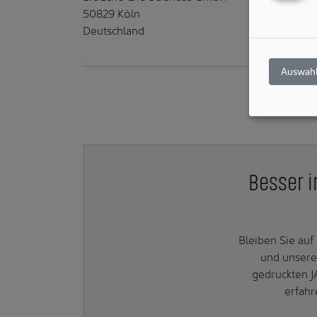
50829 Köln
Deutschland
Auswahl
Besser i
Bleiben Sie au
und unsere
gedruckten J
erfahr