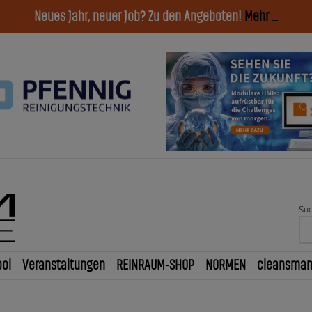
Neues Jahr, neuer Job? Zu den Angeboten!
Mehr ...
Suc
ol
Veranstaltungen
REINRAUM-SHOP
NORMEN
cleansma