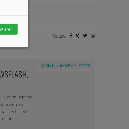
ie: Technik
ptieren
Teilen:
Blick in die NEWSLETTER
EWSFLASH,
Mail-NEWSLETTER
mit unserem
passiert. Und
m sind.