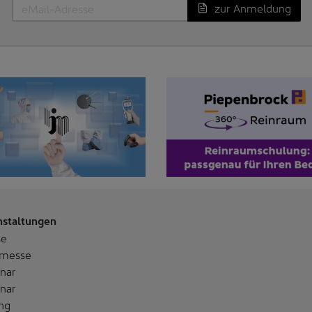
zur Anmeldung
nstaltungen
se
messe
nar
nar
ng