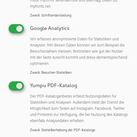
https://www.interpack.de/aussteller_werden
myfonts.net.
sowie https://www.packaging-
Zweck
:
Schriftendarstellung
components.de/online_anmeldung.
Google Analytics
Unternehmen, die schon 2023 Aussteller waren, können
sich mit ihren bekannten Zugangsdaten einloggen und
Wir erfassen anonymisierte Daten für Statistiken und
Analysen. Mit diesen Daten können wir zum Beispiel die
anmelden. Aussteller die zum ersten Mal teilnehmen,
Besucherzahlen messen, feststellen wie gut der Nutzer
werden Schritt für Schritt durch das Anmeldeverfahren
mit der Seite zurecht kommt und diese dementsprechend
geleitet.
optimieren.
Zweck
:
Besucher-Statistiken
Yumpu PDF-Katalog
Weitere Informationen
Der PDF-Kataloganbieter erfasst Nutzungsdaten für
Statistiken und Analysen. Außerdem stellt der Dienst die
Möglichkeit zum Teilen auf Instagram, Facebook, Twitter
Messe Düsseldorf GmbH
und Pintetest zur Verfügung, die bei Nutzung des Katalogs
40001 Düsseldorf
ebenfalls Analysedaten erheben.
Deutschland
Zweck
:
Statistikerhebung der PDF-Kataloge