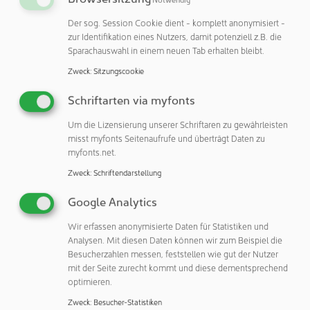
Branchenexperten zusammenzubringen, diese
Herausforderungen anzugehen und Innovation zu
Der sog. Session Cookie dient - komplett anonymisiert -
fördern“, betont Matthias Brey, Head of Sustainability
zur Identifikation eines Nutzers, damit potenziell z.B. die
Sparachauswahl in einem neuen Tab erhalten bleibt.
Consulting Europe West bei EY. In der Highlight-Session
„Fossil-freie Produktion – auf der Suche nach alternativen
Zweck
:
Sitzungscookie
Kohlenstoffquellen für die Chemieindustrie” diskutieren
Schriftarten via myfonts
Experten aus Wissenschaft und Industrie am Donnerstag,
13. Juni 2024 von 13:00 bis 14:00 Uhr, wie eine fossilfreie
Um die Lizensierung unserer Schriftaren zu gewährleisten
Produktion Realität werden kann.
misst myfonts Seitenaufrufe und überträgt Daten zu
myfonts.net.
Digital Innovation
Zweck
:
Schriftendarstellung
Industrie 4.0, Künstliche Intelligenz, Autonome Systeme,
Google Analytics
Digitale Zwillinge und nicht zuletzt auch Cybersecurity: Die
Siemens Digital Innovation Stage in Halle 11.0 bietet einen
Wir erfassen anonymisierte Daten für Statistiken und
Analysen. Mit diesen Daten können wir zum Beispiel die
umfassenden und praxisnahen Überblick über zentrale
Besucherzahlen messen, feststellen wie gut der Nutzer
Digitaltrends und ihren Einsatz in der Prozessindustrie.
mit der Seite zurecht kommt und diese dementsprechend
„Für die Prozessindustrie ist die ACHEMA die zentrale
optimieren.
Plattform, auf der Innovation und praktische Anwendung
Zweck
:
Besucher-Statistiken
zusammentreffen. Wir werden dort zeigen, wie Siemens