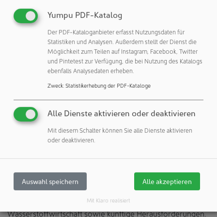
die reale mit der digitalen Welt verbindet, um eine
Yumpu PDF-Katalog
nachhaltigere Zukunft für unsere Kunden zu gestalten“, so
Der PDF-Kataloganbieter erfasst Nutzungsdaten für
Axel Lorenz, CEO Process Automation bei Siemens. Die
Statistiken und Analysen. Außerdem stellt der Dienst die
Highlight Session „Künstliche Intelligenz und autonome
Möglichkeit zum Teilen auf Instagram, Facebook, Twitter
Systeme in der Prozessindustrie” am Mittwoch, 12. Juni
und Pintetest zur Verfügung, die bei Nutzung des Katalogs
2024 von 13:00 bis 14:00 Uhr erörtert die Schritte auf dem
ebenfalls Analysedaten erheben.
Weg hin zu autonomen Systemen und geht der Frage
Zweck
:
Statistikerhebung der PDF-Kataloge
nach, welche technologischen und kulturellen
Herausforderungen uns bevorstehen.
Alle Dienste aktivieren oder deaktivieren
Hydrogen Innovation
Mit diesem Schalter können Sie alle Dienste aktivieren
oder deaktivieren.
Die Prozessindustrie steht wie keine andere Branche für
das technologische Rückgrat einer funktionierenden
Wasserstoffökonomie: Die Siemens Hydrogen Innovation
Stage in Halle 6.0, die Sonderschau Wasserstoff sowie
Auswahl speichern
Alle akzeptieren
zahlreiche weitere Aussteller auf der ACHEMA
präsentieren die bisherigen Meilensteine der
Mit Klaro realisiert
Wasserstoffwirtschaft sowie künftige Herausforderungen.