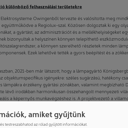
ó különböző felhasználási területekre
Elektrosysteme Owingenből tervezte és valósította meg mindké
an együttműködve a Regiolux-szal. Közösen dolgoztak ki egy oly
ónákat, a gyártást, az adminisztrációt és a mellékhelyiségeket egy
ek bizonyultak a helyszínen könnyen telepíthető eszközmodulo
ítószalagrendszer, a könnyen szerelhető részletek minden lámp
komponensek. Ezek lehetővé tették a gyors beépítést és a zök
kaszban, 2021-ben már látszott, hogy a lámpagyártó Königsber
z objektumspecifikus igényekre: széles sugárzású, hatékony csar
lis lámpákra érzékeny gyártási zónákban, valamint megbízható D
ötte lévő irodákban harmonikusan összehangolt mennyezeti világ
ális a képernyős munkavégzéshez is. A projektvezető a villamo
pozva a Regiolux szakértelmére hagyatkozott ebben a kihívásokka
mációk, amiket gyűjtünk
Regiolux lámpáknak már az első csarnokban felszerelésre kerül
győzte a megrendelőt – ez az eredmény azonnal a második cs
d és testreszabhatod az rólad gyűjtött információkat.
ényezett. A projekt 2025-ös teljes befejezéséig így egy folya