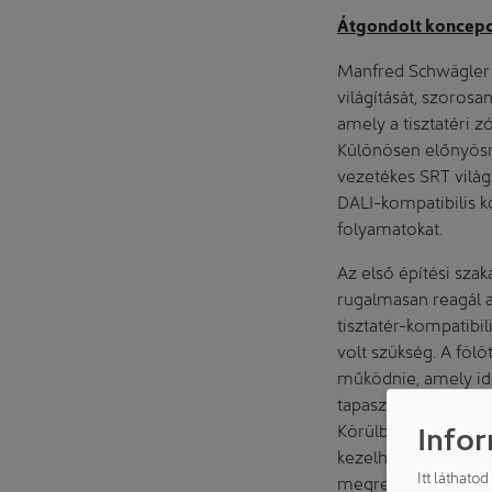
Átgondolt koncepci
Manfred Schwägler 
világítását, szoros
amely a tisztatéri z
Különösen előnyösn
vezetékes SRT világ
DALI-kompatibilis 
folyamatokat.
Az első építési sza
rugalmasan reagál a
tisztatér-kompatibi
volt szükség. A föl
működnie, amely ide
tapasztalatokra ala
Infor
Körülbelül 90%-a a 
kezelhetőségük meg
Itt láthato
megrendelést eredm