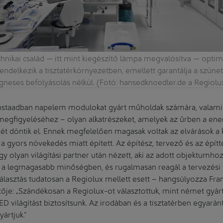
hnikai család — itt mint kiegészítő lámpa megvalósítva — optimá
rendelkezik a tisztatérkörnyezetben, emellett garantálja a szü
neses befolyásolás nélkül. (Fotó: hansedknoedler.de a Regiol
taadban napelem modulokat gyárt műholdak számára, valamint
egfigyeléséhez – olyan alkatrészeket, amelyek az űrben a ener
ét döntik el. Ennek megfelelően magasak voltak az elvárások a ké
 a gyors növekedés miatt épített. Az építész, tervező és az épít
y olyan világítási partner után nézett, aki az adott objektumhoz
 a legmagasabb minőségben, és rugalmasan reagál a tervezési 
álasztás tudatosan a Regiolux mellett esett – hangsúlyozza Frank
je: „Szándékosan a Regiolux-ot választottuk, mint német gyár
 világítást biztosítsunk. Az irodában és a tisztatérben egyarán
ártjuk.”