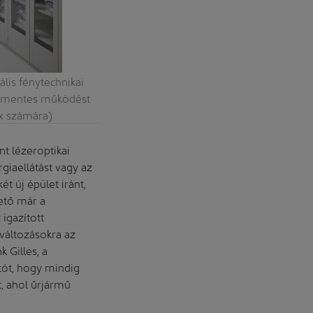
lis fénytechnikai
Az aduna fénytechnikai család – itt mint
netmentes működést
magas szintű fényelnyelést ér el a tiszta
ux számára)
működést elektromágneses befolyásolás
 lézeroptikai
giaellátást vagy az
t új épület iránt,
tető már a
 igazított
változásokra az
 Gilles, a
tót, hogy mindig
t, ahol űrjármű