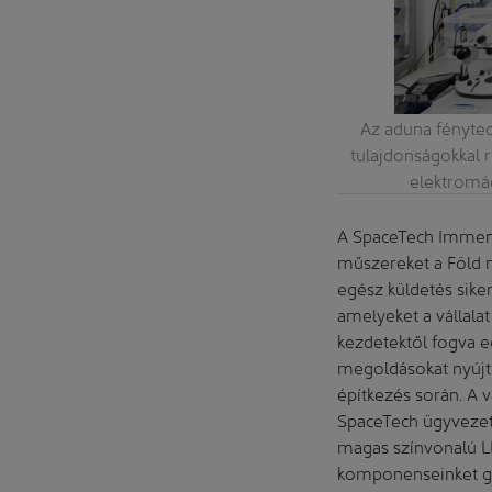
menstaadban a Regiolux egy átfogó LED-
Az aduna fénytec
: hansedknoedler.de a Regiolux számára)
tulajdonságokkal 
elektromág
A SpaceTech Immens
műszereket a Föld m
egész küldetés siker
amelyeket a vállalat
kezdetektől fogva eg
megoldásokat nyújt
építkezés során. A v
SpaceTech ügyvezető
magas színvonalú LED
komponenseinket gy