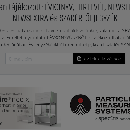
an tájékozott: ÉVKÖNYV, HÍRLEVÉL, NEWSF
NEWSEXTRA és SZAKÉRTŐI JEGYZÉK
ész, és iratkozzon fel havi e-mail hírlevelünkre, valamint a N
. Emellett nyomtatott ÉVKÖNYVÜNKBŐL is tájékozódhat arról, 
erek világában. És jegyzékünkből megtudhatja, kik a tisztatér SZ
az feliratkozáshoz