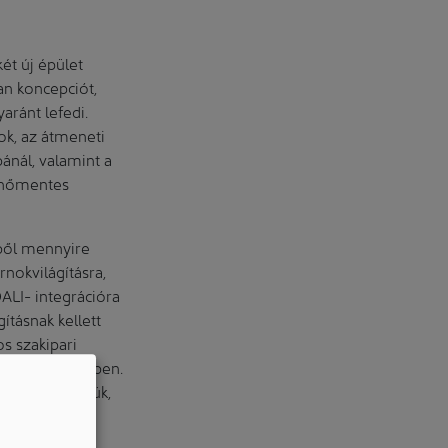
t új épület
an koncepciót,
aránt lefedi.
k, az átmeneti
ánál, valamint a
kenőmentes
gből mennyire
nokvilágításra,
ALI- integrációra
ításnak kellett
s szakipari
l teli projektben.
t, és minőségük,
arnokra is
matosan