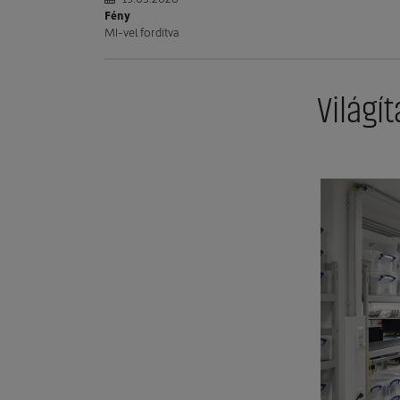
Fény
MI-vel fordítva
Világí