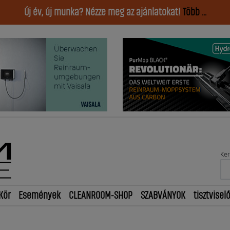
Új év, új munka? Nézze meg az ajánlatokat!
Több ...
Ker
Kör
Események
CLEANROOM-SHOP
SZABVÁNYOK
tisztvisel