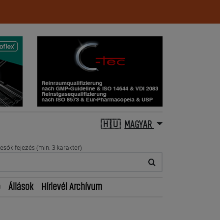
MAGYAR
esőkifejezés (min. 3 karakter)
ő
Állások
Hírlevél Archívum