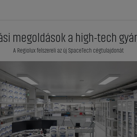
tási megoldások a high-tech gyá
A Regiolux felszereli az új SpaceTech cégtulajdonát