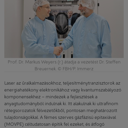
Prof. Dr. Markus Weyers (r.) átadja a vezetést Dr. Steffen
Breuernek. © FBH/P. Immerz
Laser az űralkalmazásokhoz, teljesítménytranzisztorok az
energiahatékony elektronikához vagy kvantumszabályozó
komponensekhez – mindezek a fejlesztések a
anyagtudományból indulnak ki. Itt alakulnak ki ultrafinom
rétegsorozatok félvezetőkből, pontosan meghatározott
tulajdonságokkal. A fémes szerves gázfázisú epitaxiával
(MOVPE) céltudatosan építik fel ezeket, és átfogó