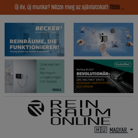
Új év, új munka? Nézze meg az ajánlatokat!
Több ...
MAGYAR