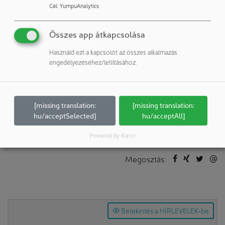
Cél
:
YumpuAnalytics
12489 Berlin
Németország
Összes app átkapcsolása
Publikációk:
Használd ezt a kapcsolót az összes alkalmazás
engedélyezéséhez/letiltásához.
További publikációk a vállalattól / szerzőtől
További cikkek ezekhez a rovatokhoz:
Vállalatok & Személyek: Személyek
[missing translation:
[missing translation:
hu/acceptSelected]
hu/acceptAll]
F+E & Érdekközösség: Tudásközpont, Intézet
Powered by Klaro!
Megosztás:
Betekintés a HÍRLEVELEK-be