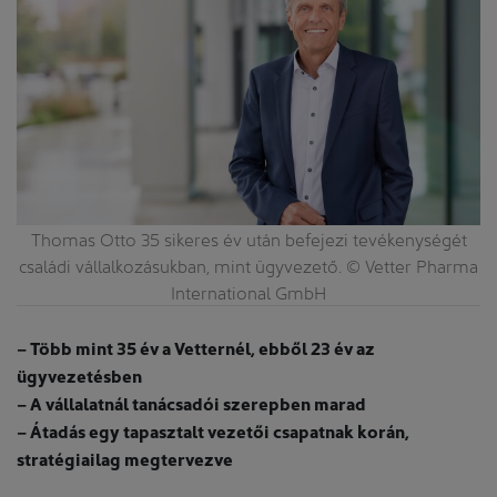
Thomas Otto 35 sikeres év után befejezi tevékenységét
családi vállalkozásukban, mint ügyvezető. © Vetter Pharma
International GmbH
– Több mint 35 év a Vetternél, ebből 23 év az
ügyvezetésben
– A vállalatnál tanácsadói szerepben marad
– Átadás egy tapasztalt vezetői csapatnak korán,
stratégiailag megtervezve