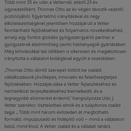
Több mint 35 év után a Vetternél, ebből 23 év
ügyvezetőként, Thomas Otto az év végén távozik vezetői
pozíciójából. Egyértelmű irányításával és nagy
elkötelezettségével jelentősen hozzájárult a Vetter
fenntartható fejlődéséhez és folyamatos növekedéséhez,
amely egy fontos globális gyógyszergyártó partner a
gyógyszerek életminőség-javító hatóanyagok gyártásában.
Még kihívásokkal teli időkben is sikeresen és magabiztosan
irányította a vállalatot kollégáival együtt a vezetésben.
„Thomas Otto döntő szerepet töltött be családi
vállalkozásunk jövőképes, innovatív és felelősségteljes
fejlődésében. Hozzájárulása a Vetter fejlesztéséhez és
nemzetközi terjeszkedéséhez kiemelkedő, és a
legnagyobb elismerést érdemli,” hangsúlyozza Udo J.
Vetter szenátor, tiszteletbeli elnök és a tulajdonos család
tagja. „ Több mint három évtizeden át megbízható
formáló, impulzusadó és hídépítő volt – mind a vállalaton
belül, mind kívül. A Vetter család és a vállalati tanács