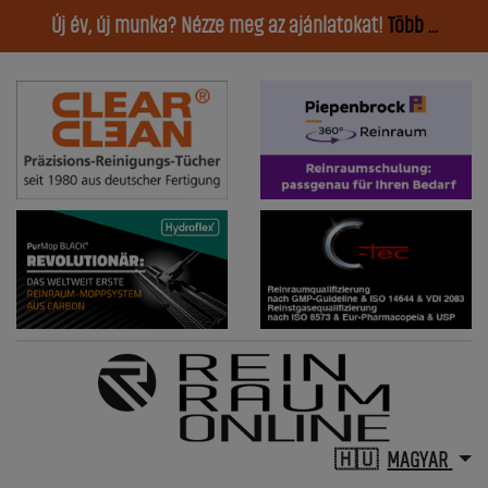
Új év, új munka? Nézze meg az ajánlatokat!
Több ...
MAGYAR