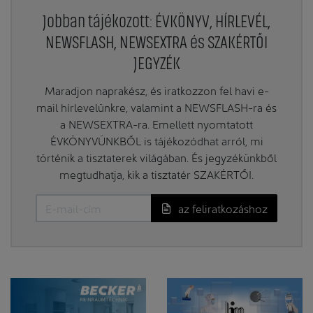
Jobban tájékozott: ÉVKÖNYV, HÍRLEVÉL,
NEWSFLASH, NEWSEXTRA és SZAKÉRTŐI
JEGYZÉK
Maradjon naprakész, és iratkozzon fel havi e-
mail hírlevelünkre, valamint a NEWSFLASH-ra és
a NEWSEXTRA-ra. Emellett nyomtatott
ÉVKÖNYVÜNKBŐL is tájékozódhat arról, mi
történik a tisztaterek világában. És jegyzékünkből
megtudhatja, kik a tisztatér SZAKÉRTŐI.
az feliratkozáshoz