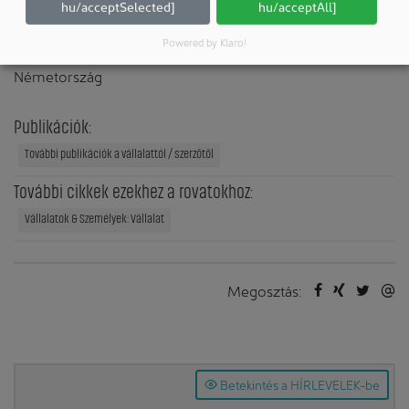
hu/acceptSelected]
hu/acceptAll]
Vetter Pharma International GmbH
Powered by Klaro!
88212 Ravensburg
Németország
Publikációk:
További publikációk a vállalattól / szerzőtől
További cikkek ezekhez a rovatokhoz:
Vállalatok & Személyek: Vállalat
Megosztás:
Betekintés a HÍRLEVELEK-be