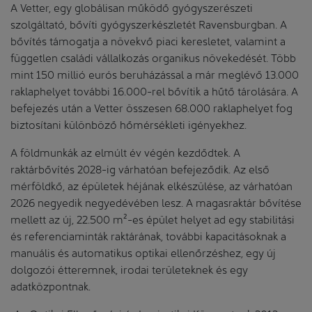
A Vetter, egy globálisan működő gyógyszerészeti
szolgáltató, bővíti gyógyszerkészletét Ravensburgban. A
bővítés támogatja a növekvő piaci keresletet, valamint a
független családi vállalkozás organikus növekedését. Több
mint 150 millió eurós beruházással a már meglévő 13.000
raklaphelyet további 16.000-rel bővítik a hűtő tárolására. A
befejezés után a Vetter összesen 68.000 raklaphelyet fog
biztosítani különböző hőmérsékleti igényekhez.
A földmunkák az elmúlt év végén kezdődtek. A
raktárbővítés 2028-ig várhatóan befejeződik. Az első
mérföldkő, az épületek héjának elkészülése, az várhatóan
2026 negyedik negyedévében lesz. A magasraktár bővítése
mellett az új, 22.500 m²-es épület helyet ad egy stabilitási
és referenciaminták raktárának, további kapacitásoknak a
manuális és automatikus optikai ellenőrzéshez, egy új
dolgozói étteremnek, irodai területeknek és egy
adatközpontnak.