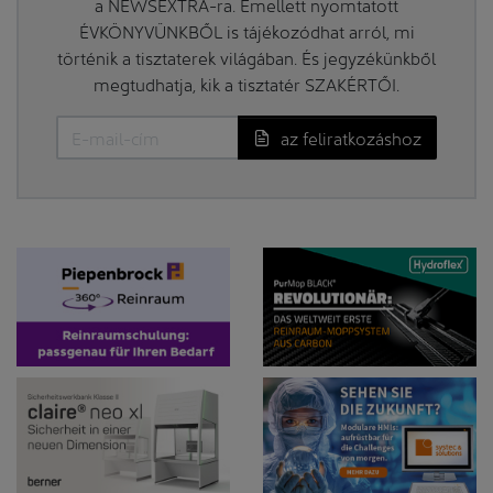
a NEWSEXTRA-ra. Emellett nyomtatott
ÉVKÖNYVÜNKBŐL is tájékozódhat arról, mi
történik a tisztaterek világában. És jegyzékünkből
megtudhatja, kik a tisztatér SZAKÉRTŐI.
az feliratkozáshoz