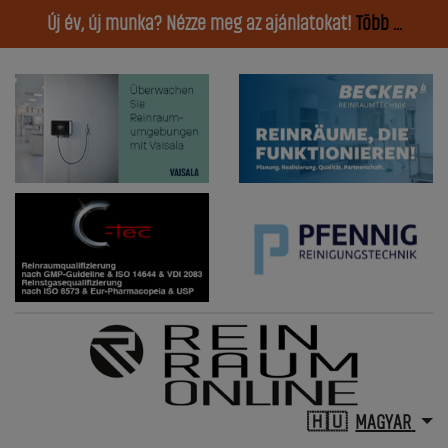
Új év, új munka? Nézze meg az ajánlatokat!
Több ...
MAGYAR