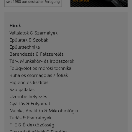
Hírek
Vállalatok & Személyek
Épületek & Szobák
Épülettechnika
Berendezés & Felszerelés
Tér-, Munkakör- és Irodaszerek
Felügyelet és mérési technika
Ruha és csomagolás / fóliák
Higiéné és tisztítás
Szolgáltatás
Üzembe helyezés
Gyártás & Folyamat
Munka, Analitika & Mikrobiológia
Tudás & Események
F+E & Érdekközösség
Gyakorlati példák & Elmélet