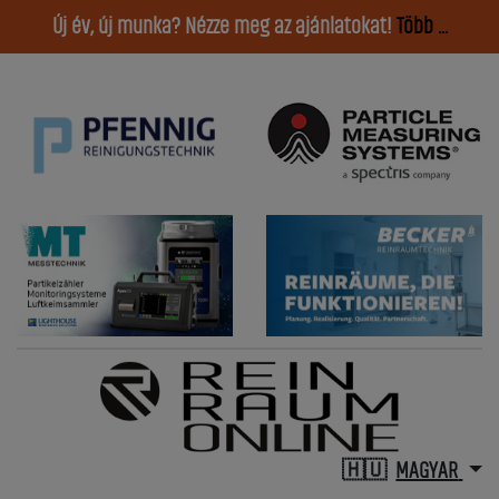
Új év, új munka? Nézze meg az ajánlatokat!
Több ...
MAGYAR