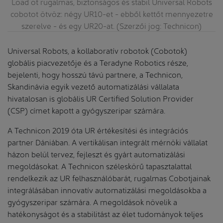
ak
Load öt rugalmas, biztonságos és stabil Universal Robots
L
es
cobotot ötvöz: négy UR10-et - ebből kettőt mennyezetre
c
szerelve - és egy UR20-at. (Szerzői jog: Technicon)
Universal Robots, a kollaboratív robotok (Cobotok)
globális piacvezetője és a Teradyne Robotics része,
bejelenti, hogy hosszú távú partnere, a Technicon,
Skandinávia egyik vezető automatizálási vállalata
hivatalosan is globális UR Certified Solution Provider
(CSP) címet kapott a gyógyszeripar számára.
A Technicon 2019 óta UR értékesítési és integrációs
partner Dániában. A vertikálisan integrált mérnöki vállalat
házon belül tervez, fejleszt és gyárt automatizálási
megoldásokat. A Technicon széleskörű tapasztalattal
rendelkezik az UR felhasználóbarát, rugalmas Cobotjainak
integrálásában innovatív automatizálási megoldásokba a
gyógyszeripar számára. A megoldások növelik a
hatékonyságot és a stabilitást az élet tudományok teljes