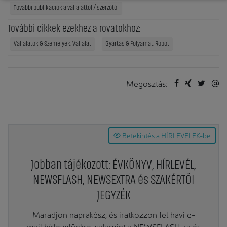
További publikációk a vállalattól / szerzőtől
További cikkek ezekhez a rovatokhoz:
Vállalatok & Személyek: Vállalat
Gyártás & Folyamat: Robot
Megosztás:
Betekintés a HÍRLEVELEK-be
Jobban tájékozott: ÉVKÖNYV, HÍRLEVÉL,
NEWSFLASH, NEWSEXTRA és SZAKÉRTŐI
JEGYZÉK
Maradjon naprakész, és iratkozzon fel havi e-
mail hírlevelünkre, valamint a NEWSFLASH-ra és