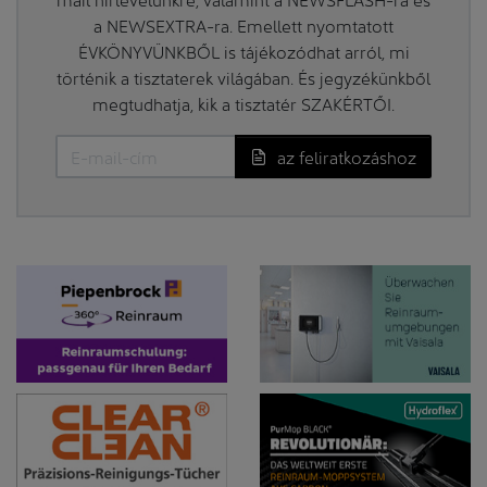
a NEWSEXTRA-ra. Emellett nyomtatott
ÉVKÖNYVÜNKBŐL is tájékozódhat arról, mi
történik a tisztaterek világában. És jegyzékünkből
megtudhatja, kik a tisztatér SZAKÉRTŐI.
az feliratkozáshoz