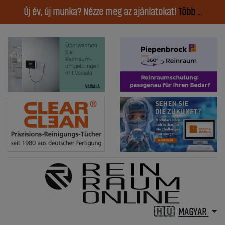
Új év, új munka? Nézze meg az ajánlatokat!
Több ...
MAGYAR