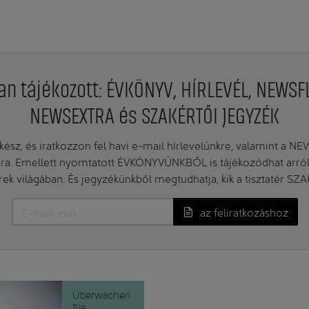
an tájékozott: ÉVKÖNYV, HÍRLEVÉL, NEWSF
NEWSEXTRA és SZAKÉRTŐI JEGYZÉK
ész, és iratkozzon fel havi e-mail hírlevelünkre, valamint a N
. Emellett nyomtatott ÉVKÖNYVÜNKBŐL is tájékozódhat arról, 
erek világában. És jegyzékünkből megtudhatja, kik a tisztatér SZ
az feliratkozáshoz