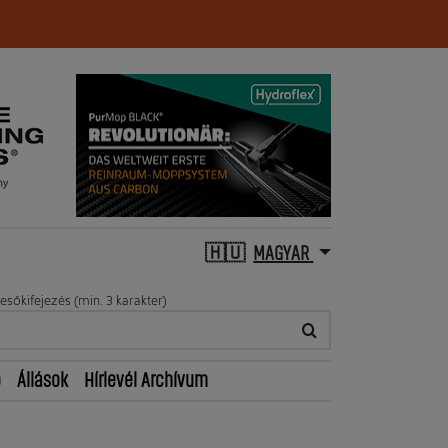
MAGYAR
esőkifejezés (min. 3 karakter)
ő
Állások
Hírlevél Archívum