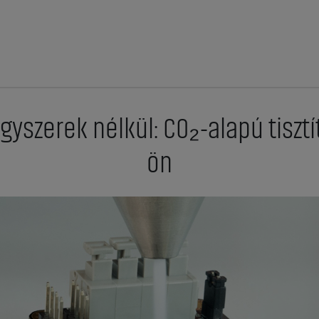
egyszerek nélkül: CO₂-alapú tiszt
ön