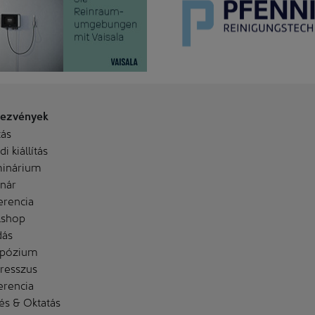
ezvények
tás
i kiállítás
inárium
nár
erencia
shop
dás
pózium
resszus
erencia
és & Oktatás