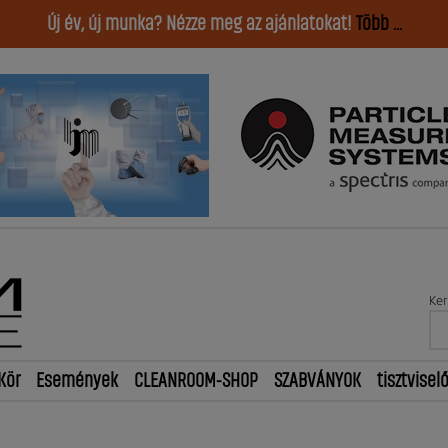
Új év, új munka? Nézze meg az ajánlatokat!
Több ...
Ker
Kör
Események
CLEANROOM-SHOP
SZABVÁNYOK
tisztvisel