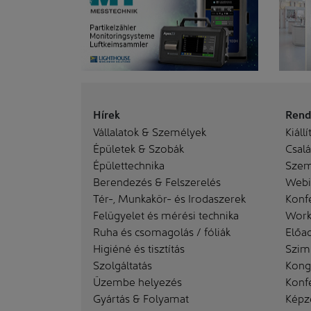
Hírek
Rend
Vállalatok & Személyek
Kiállí
Épületek & Szobák
Család
Épülettechnika
Szem
Berendezés & Felszerelés
Webi
Tér-, Munkakör- és Irodaszerek
Konf
Felügyelet és mérési technika
Work
Ruha és csomagolás / fóliák
Előa
Higiéné és tisztítás
Szim
Szolgáltatás
Kong
Üzembe helyezés
Konf
Gyártás & Folyamat
Képz