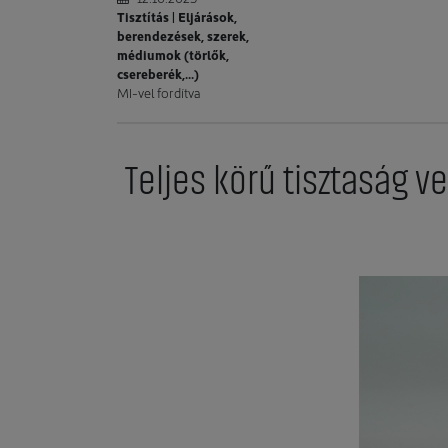
Tisztítás | Eljárások,
berendezések, szerek,
médiumok (törlők,
csereberék,...)
MI-vel fordítva
Teljes körű tisztaság v